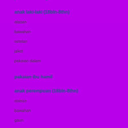
Bumkins
anak laki-laki (18bln-8thn)
C
atasan
Cetaphil
bawahan
Chicco
setelan
Childlife
jaket
Clevamama
pakaian dalam
Cocolatte
Cottonseeds
pakaian ibu hamil
Cozy N Safe
anak perempuan (18bln-8thn)
Crane
atasan
Cybex
bawahan
D
gaun
Dae Organics