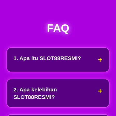
TY Toys
U
FAQ
V
Veja
Vitaflow
1. Apa itu SLOT88RESMI?
+
Vtech
W
Waterland
2. Apa kelebihan
+
Wellness
SLOT88RESMI?
X
Xootz