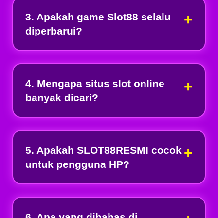
Y
3. Apakah game Slot88 selalu
+
diperbarui?
Yamatoya
Z
Zaxy
4. Mengapa situs slot online
+
Zoggs
banyak dicari?
0-9
4Moms
59S
5. Apakah SLOT88RESMI cocok
+
untuk pengguna HP?
6. Apa yang dibahas di