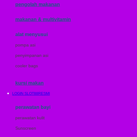
Joolz
pengolah makanan
Jujube
makanan & multivitamin
K
alat menyusui
Kiddycuts
pompa asi
Kumon
penyimpanan asi
L
cooler bags
Leapfrog
Leclerc
kursi makan
Lee Vierra
LOGIN SLOT88RESMI
Lillebaby
perawatan bayi
Little Bird Told Me
perawatan kulit
Little Miss Janis
Sunscreen
London Taxi