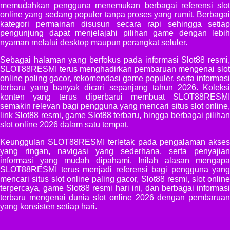
Starbooks
memudahkan pengguna menemukan berbagai referensi slot
online yang sedang populer tanpa proses yang rumit. Berbagai
Stick-O
kategori permainan disusun secara rapi sehingga setiap
pengunjung dapat menjelajahi pilihan game dengan lebih
Stokke
nyaman melalui desktop maupun perangkat seluler.
Sudocrem
Sebagai halaman yang berfokus pada informasi Slot88 resmi,
SLOT88RESMI terus menghadirkan pembaruan mengenai slot
Sumimo
online paling gacor, rekomendasi game populer, serta informasi
terbaru yang banyak dicari sepanjang tahun 2026. Koleksi
Sunnylife
konten yang terus diperbarui membuat SLOT88RESMI
semakin relevan bagi pengguna yang mencari situs slot online,
Sun-Staches
link Slot88 resmi, game Slot88 terbaru, hingga berbagai pilihan
slot online 2026 dalam satu tempat.
Swimava
Keunggulan SLOT88RESMI terletak pada pengalaman akses
T
yang ringan, navigasi yang sederhana, serta penyajian
informasi yang mudah dipahami. Inilah alasan mengapa
Tommee Tippee
SLOT88RESMI terus menjadi referensi bagi pengguna yang
mencari situs slot online paling gacor, Slot88 resmi, slot online
Trunki
terpercaya, game Slot88 resmi hari ini, dan berbagai informasi
terbaru mengenai dunia slot online 2026 dengan pembaruan
Tutti Bambini
yang konsisten setiap hari.
Twistshake