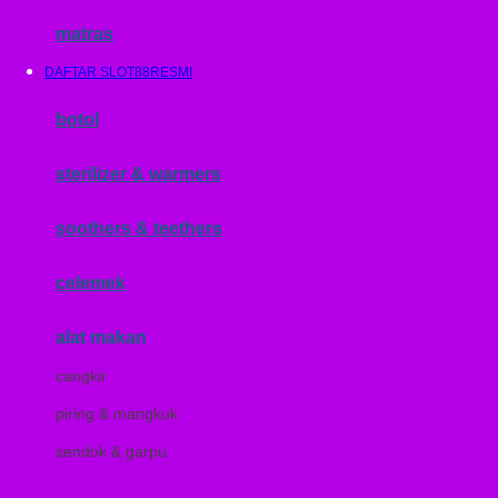
Hauck
matras
Havaianas
DAFTAR SLOT88RESMI
Hegen
botol
Hot Wheels
sterilizer & warmers
Hybrid
I
soothers & teethers
Inlacta DHA
celemek
Interlac
alat makan
Ivenet
cangkir
J
piring & mangkuk
Jack N Jill
sendok & garpu
Joie