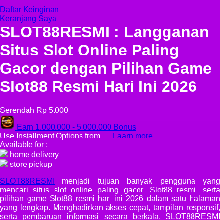
Daftar Keinginan
QV Baby
Keranjang Saya
SLOT88RESMI : Langganan
R
Situs Slot Online Paling
Real Shades
Gacor dengan Pilihan Game
Red Castle
Slot88 Resmi Hari Ini 2026
Ribbon Madness
S
Serendah
Rp 5.000
Sebamed
Earn
1.000.000
-
5.000.000
Bonus
Use Installment Options from
.
Laarn more
Silver Cross
Available for :
home delivery
Simply Idea
store pickup
Skip Hop
SLOT88RESMI
menjadi tujuan banyak pengguna yang
mencari situs slot online paling gacor, Slot88 resmi, serta
Spectra
pilihan game Slot88 resmi hari ini 2026 dalam satu halaman
yang lengkap. Menghadirkan akses cepat, tampilan responsif,
Squishmallows
serta pembaruan informasi secara berkala, SLOT88RESMI