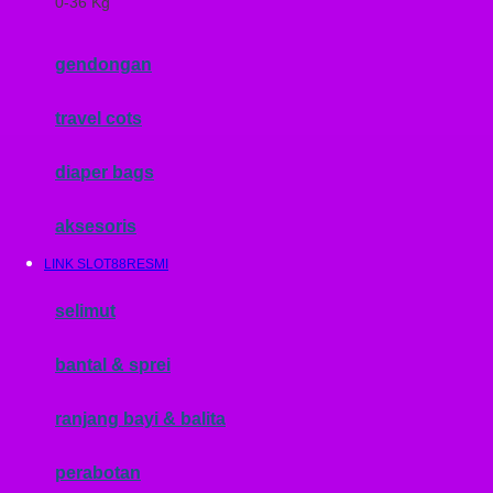
0-36 Kg
Fisher Price
Flipper
gendongan
Friends Of Sally
travel cots
G
Gb
diaper bags
Geko
aksesoris
Graco
LINK SLOT88RESMI
Gund
selimut
H
bantal & sprei
Habbie
Haenim
ranjang bayi & balita
Happy Horse
perabotan
Happy Tummy