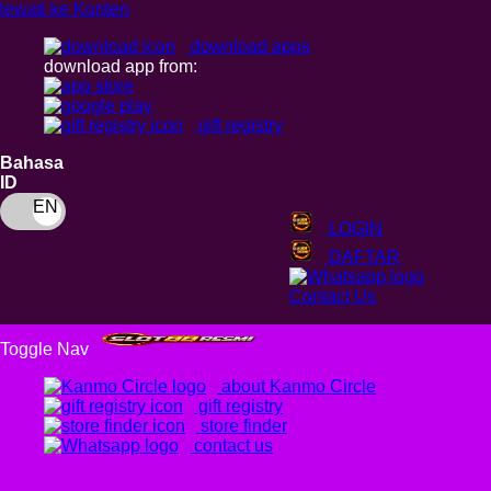
lewati ke Konten
download apps
download app from:
gift registry
Bahasa
ID
LOGIN
DAFTAR
Contact Us
Toggle Nav
about Kanmo Circle
gift registry
store finder
contact us