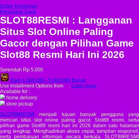
Daftar Keinginan
QV Baby
Keranjang Saya
SLOT88RESMI : Langganan
R
Situs Slot Online Paling
Real Shades
Gacor dengan Pilihan Game
Red Castle
Slot88 Resmi Hari Ini 2026
Ribbon Madness
S
Serendah
Rp 5.000
Sebamed
Earn
1.000.000
-
5.000.000
Bonus
Use Installment Options from
.
Laarn more
Silver Cross
Available for :
home delivery
Simply Idea
store pickup
Skip Hop
SLOT88RESMI
menjadi tujuan banyak pengguna yang
mencari situs slot online paling gacor, Slot88 resmi, serta
Spectra
pilihan game Slot88 resmi hari ini 2026 dalam satu halaman
yang lengkap. Menghadirkan akses cepat, tampilan responsif,
Squishmallows
serta pembaruan informasi secara berkala, SLOT88RESMI