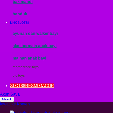
bak mandi
Momami
handuk
Mothercare
LINK SLOT88
Mustela
My Buddy Tag
ayunan dan walker bayi
My K
alas bermain anak bayi
N
mainan anak bayi
Naif
mothercare toys
Nike
elc toys
Nordic Natural
SLOT88RESMI GACOR
Nuby
Akun Saya
Nuna
Masuk
lewati ke Konten
O
download apps