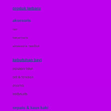
Azetabio
produk terbaru
B
aksesoris
Baabaasheepz
tas
Babiators
kacamata
Baby Dove
aksesoris rambut
Baby Jogger
Baby Rovega
kebutuhan bayi
Babybee
pakaian tidur
Banana Boat
set & terusan
Banz
piyama
Barbie
bodysuits
Beaba
Beauty Barn
sepatu & kaus kaki