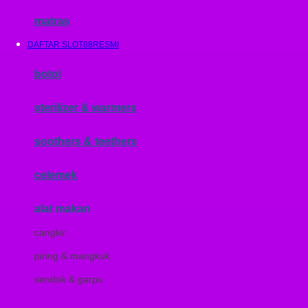
Hauck
matras
Havaianas
DAFTAR SLOT88RESMI
Hegen
botol
Hot Wheels
sterilizer & warmers
Hybrid
I
soothers & teethers
Inlacta DHA
celemek
Interlac
alat makan
Ivenet
cangkir
J
piring & mangkuk
Jack N Jill
sendok & garpu
Joie