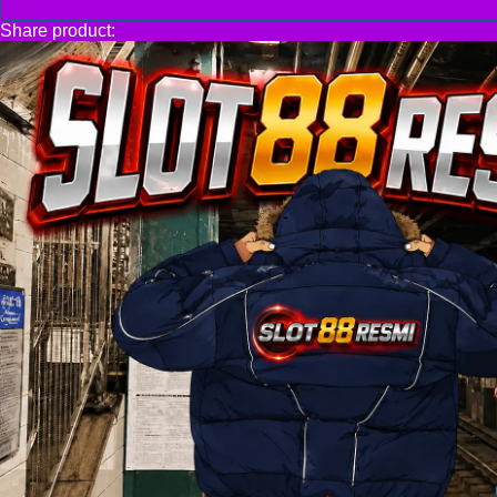
Share product: