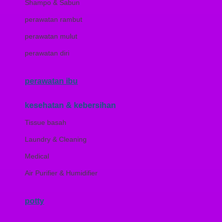
Shampo & Sabun
Love To Dream
perawatan rambut
M
perawatan mulut
Magformers
perawatan diri
Mama's Choice
perawatan ibu
Mamas&Papas
Mamaway
kesehatan & kebersihan
Maxi Cosi
Tissue basah
Megabloks
Laundry & Cleaning
Micro
Medical
MiDeer
Air Purifier & Humidifier
Mimi & Lula
potty
Mini Monkey
Moby