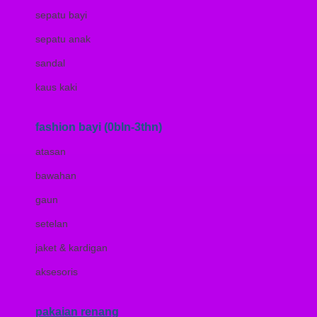
Bio Oil
sepatu bayi
Biolane
sepatu anak
Bite Fighters
sandal
Bizzi Growin
kaus kaki
Blackmores
fashion bayi (0bln-3thn)
Blooming Marvellous
atasan
Bonnels
bawahan
Bravado
gaun
Bruder
setelan
Brush Baby
jaket & kardigan
Buds Organics
aksesoris
Bugaboo
Buggygear
pakaian renang