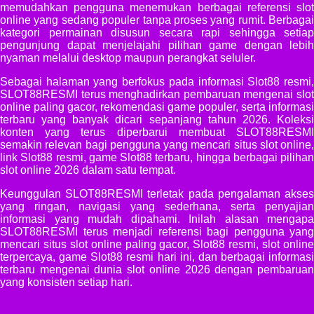
Starbooks
memudahkan pengguna menemukan berbagai referensi slot
online yang sedang populer tanpa proses yang rumit. Berbagai
Stick-O
kategori permainan disusun secara rapi sehingga setiap
pengunjung dapat menjelajahi pilihan game dengan lebih
Stokke
nyaman melalui desktop maupun perangkat seluler.
Sudocrem
Sebagai halaman yang berfokus pada informasi Slot88 resmi,
SLOT88RESMI terus menghadirkan pembaruan mengenai slot
Sumimo
online paling gacor, rekomendasi game populer, serta informasi
terbaru yang banyak dicari sepanjang tahun 2026. Koleksi
Sunnylife
konten yang terus diperbarui membuat SLOT88RESMI
semakin relevan bagi pengguna yang mencari situs slot online,
Sun-Staches
link Slot88 resmi, game Slot88 terbaru, hingga berbagai pilihan
slot online 2026 dalam satu tempat.
Swimava
Keunggulan SLOT88RESMI terletak pada pengalaman akses
T
yang ringan, navigasi yang sederhana, serta penyajian
informasi yang mudah dipahami. Inilah alasan mengapa
Tommee Tippee
SLOT88RESMI terus menjadi referensi bagi pengguna yang
mencari situs slot online paling gacor, Slot88 resmi, slot online
Trunki
terpercaya, game Slot88 resmi hari ini, dan berbagai informasi
terbaru mengenai dunia slot online 2026 dengan pembaruan
Tutti Bambini
yang konsisten setiap hari.
Twistshake