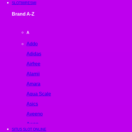
SLOT88RESMI
Brand A-Z
A
Addo
Adidas
Airfree
Alamii
Amara
Aqua Scale
Asics
Aveeno
Awan
SITUS SLOT ONLINE