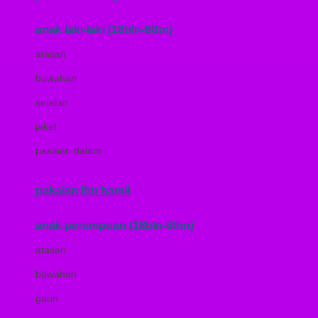
Bumkins
anak laki-laki (18bln-8thn)
C
atasan
Cetaphil
bawahan
Chicco
setelan
Childlife
jaket
Clevamama
pakaian dalam
Cocolatte
Cottonseeds
pakaian ibu hamil
Cozy N Safe
anak perempuan (18bln-8thn)
Crane
atasan
Cybex
bawahan
D
gaun
Dae Organics