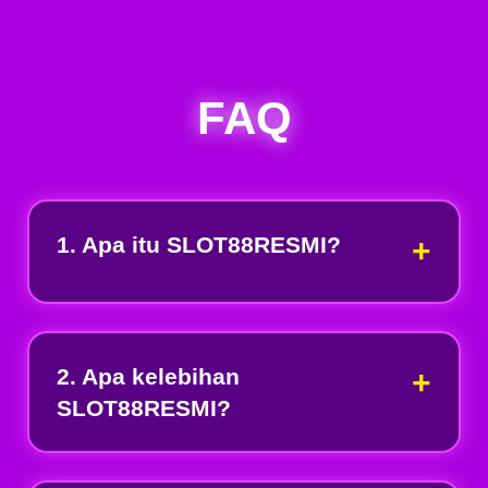
TY Toys
U
FAQ
V
Veja
Vitaflow
1. Apa itu SLOT88RESMI?
+
Vtech
W
Waterland
2. Apa kelebihan
+
Wellness
SLOT88RESMI?
X
Xootz