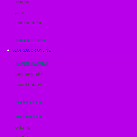
setelan
Docare
jaket
Doona
pakaian dalam
Down To Earth
Drew
pakaian tidur
Dr. Brown's
SLOT GACOR ONLINE
E
kereta dorong
ELC
bayi baru lahir
Ergobaby
usia 6 bulan+
Expert Care
koper anak
Ezyroller
kursi mobil
F
0-13 Kg
Felt So Sweet