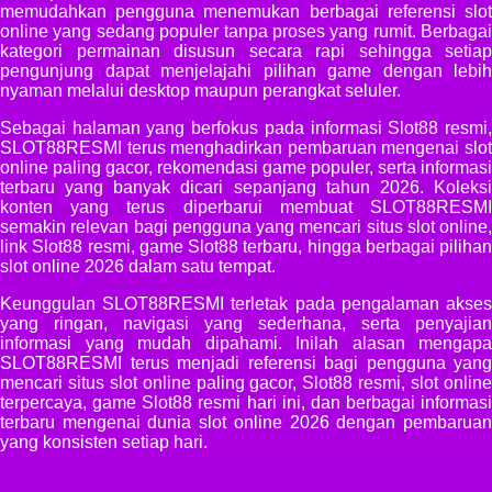
Starbooks
memudahkan pengguna menemukan berbagai referensi slot
online yang sedang populer tanpa proses yang rumit. Berbagai
Stick-O
kategori permainan disusun secara rapi sehingga setiap
pengunjung dapat menjelajahi pilihan game dengan lebih
Stokke
nyaman melalui desktop maupun perangkat seluler.
Sudocrem
Sebagai halaman yang berfokus pada informasi Slot88 resmi,
SLOT88RESMI terus menghadirkan pembaruan mengenai slot
Sumimo
online paling gacor, rekomendasi game populer, serta informasi
terbaru yang banyak dicari sepanjang tahun 2026. Koleksi
Sunnylife
konten yang terus diperbarui membuat SLOT88RESMI
semakin relevan bagi pengguna yang mencari situs slot online,
Sun-Staches
link Slot88 resmi, game Slot88 terbaru, hingga berbagai pilihan
slot online 2026 dalam satu tempat.
Swimava
Keunggulan SLOT88RESMI terletak pada pengalaman akses
T
yang ringan, navigasi yang sederhana, serta penyajian
informasi yang mudah dipahami. Inilah alasan mengapa
Tommee Tippee
SLOT88RESMI terus menjadi referensi bagi pengguna yang
mencari situs slot online paling gacor, Slot88 resmi, slot online
Trunki
terpercaya, game Slot88 resmi hari ini, dan berbagai informasi
terbaru mengenai dunia slot online 2026 dengan pembaruan
Tutti Bambini
yang konsisten setiap hari.
Twistshake