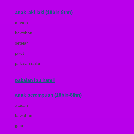
Bumkins
anak laki-laki (18bln-8thn)
C
atasan
Cetaphil
bawahan
Chicco
setelan
Childlife
jaket
Clevamama
pakaian dalam
Cocolatte
Cottonseeds
pakaian ibu hamil
Cozy N Safe
anak perempuan (18bln-8thn)
Crane
atasan
Cybex
bawahan
D
gaun
Dae Organics