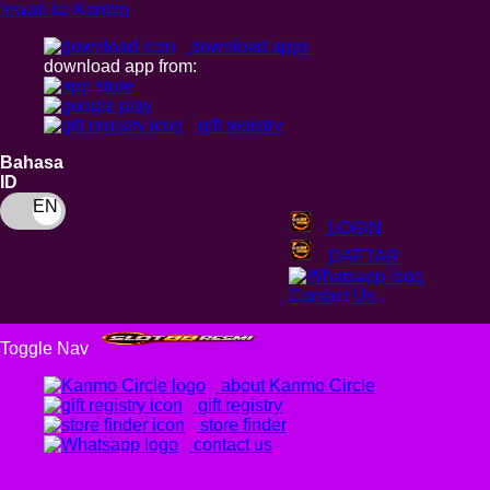
lewati ke Konten
download apps
download app from:
gift registry
Bahasa
ID
LOGIN
DAFTAR
Contact Us
Toggle Nav
about Kanmo Circle
gift registry
store finder
contact us