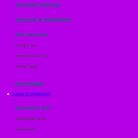
Joolz
pengolah makanan
Jujube
makanan & multivitamin
K
alat menyusui
Kiddycuts
pompa asi
Kumon
penyimpanan asi
L
cooler bags
Leapfrog
Leclerc
kursi makan
Lee Vierra
LOGIN SLOT88RESMI
Lillebaby
perawatan bayi
Little Bird Told Me
perawatan kulit
Little Miss Janis
Sunscreen
London Taxi