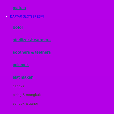
Hauck
matras
Havaianas
DAFTAR SLOT88RESMI
Hegen
botol
Hot Wheels
sterilizer & warmers
Hybrid
I
soothers & teethers
Inlacta DHA
celemek
Interlac
alat makan
Ivenet
cangkir
J
piring & mangkuk
Jack N Jill
sendok & garpu
Joie