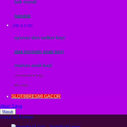
bak mandi
Momami
handuk
Mothercare
LINK SLOT88
Mustela
My Buddy Tag
ayunan dan walker bayi
My K
alas bermain anak bayi
N
mainan anak bayi
Naif
mothercare toys
Nike
elc toys
Nordic Natural
SLOT88RESMI GACOR
Nuby
Akun Saya
Nuna
Masuk
lewati ke Konten
O
download apps