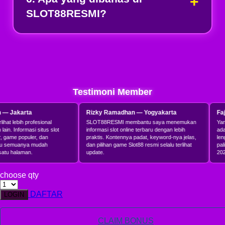
+
SLOT88RESMI?
Testimoni Member
Rizky Ramadhan — Yogyakarta
Fajar Hidayat 
sional
SLOT88RESMI membantu saya menemukan
Yang paling saya 
itus slot
informasi slot online terbaru dengan lebih
adalah tampilannya
 dan
praktis. Kontennya padat, keyword-nya jelas,
lengkap. Cocok untu
udah
dan pilihan game Slot88 resmi selalu terlihat
paling gacor serta 
update.
2026.
choose qty
DAFTAR
LOGIN
CLAIM BONUS