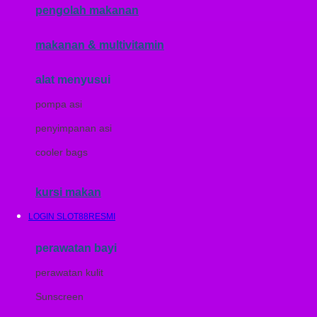
Joolz
pengolah makanan
Jujube
makanan & multivitamin
K
alat menyusui
Kiddycuts
pompa asi
Kumon
penyimpanan asi
L
cooler bags
Leapfrog
Leclerc
kursi makan
Lee Vierra
LOGIN SLOT88RESMI
Lillebaby
perawatan bayi
Little Bird Told Me
perawatan kulit
Little Miss Janis
Sunscreen
London Taxi