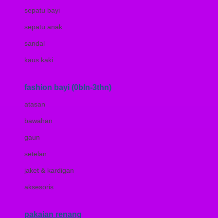
Bio Oil
sepatu bayi
Biolane
sepatu anak
Bite Fighters
sandal
Bizzi Growin
kaus kaki
Blackmores
fashion bayi (0bln-3thn)
Blooming Marvellous
atasan
Bonnels
bawahan
Bravado
gaun
Bruder
setelan
Brush Baby
jaket & kardigan
Buds Organics
aksesoris
Bugaboo
Buggygear
pakaian renang