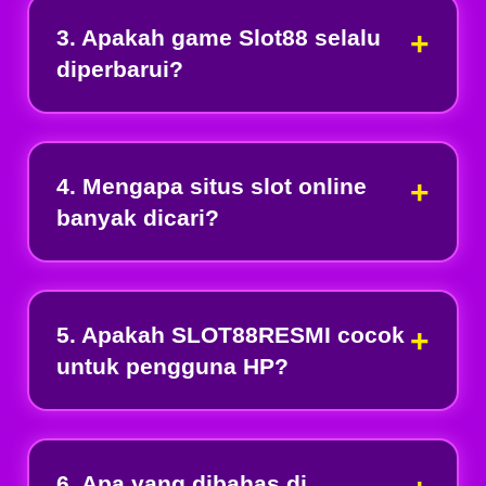
Y
3. Apakah game Slot88 selalu
+
diperbarui?
Yamatoya
Z
Zaxy
4. Mengapa situs slot online
+
Zoggs
banyak dicari?
0-9
4Moms
59S
5. Apakah SLOT88RESMI cocok
+
untuk pengguna HP?
6. Apa yang dibahas di