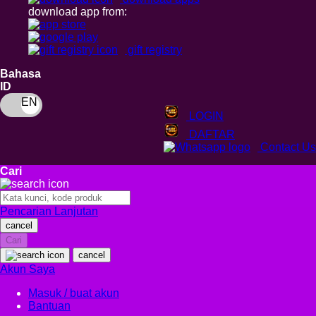
Oh Ma Grain
download app from:
Okiedog
gift registry
P
Bahasa
ID
Peachy
Phil & Ted's
LOGIN
DAFTAR
Philips Avent
Contact Us
Pigeon
Cari
Playgro
Poled Global
Pencarian Lanjutan
cancel
Ponycycle
Cari
Puma
cancel
Akun Saya
Pureats
Masuk / buat akun
Bantuan
Q