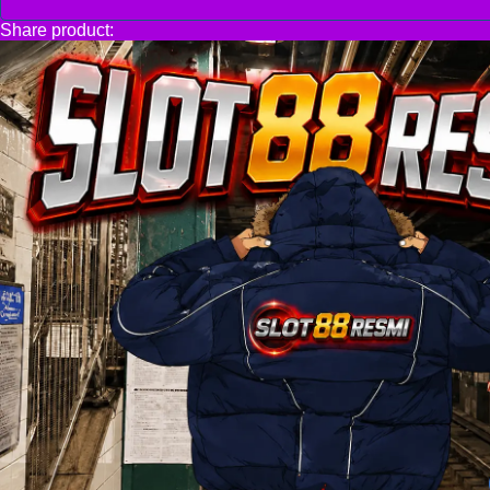
Share product: