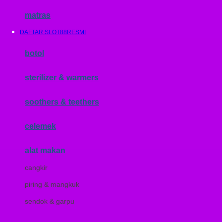
Hauck
matras
Havaianas
DAFTAR SLOT88RESMI
Hegen
botol
Hot Wheels
sterilizer & warmers
Hybrid
I
soothers & teethers
Inlacta DHA
celemek
Interlac
alat makan
Ivenet
cangkir
J
piring & mangkuk
Jack N Jill
sendok & garpu
Joie