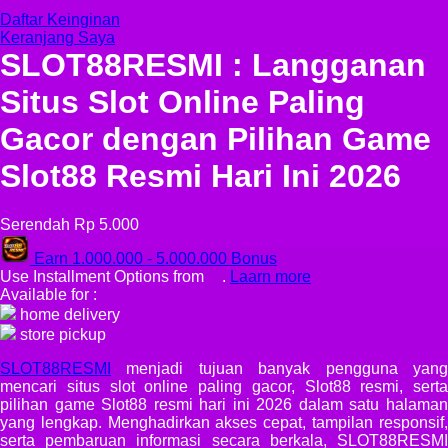
Daftar Keinginan
QV Baby
Keranjang Saya
SLOT88RESMI : Langganan
R
Situs Slot Online Paling
Real Shades
Gacor dengan Pilihan Game
Red Castle
Slot88 Resmi Hari Ini 2026
Ribbon Madness
S
Serendah
Rp 5.000
Sebamed
Earn
1.000.000
-
5.000.000
Bonus
Use Installment Options from
.
Laarn more
Silver Cross
Available for :
home delivery
Simply Idea
store pickup
Skip Hop
SLOT88RESMI
menjadi tujuan banyak pengguna yang
mencari situs slot online paling gacor, Slot88 resmi, serta
Spectra
pilihan game Slot88 resmi hari ini 2026 dalam satu halaman
yang lengkap. Menghadirkan akses cepat, tampilan responsif,
Squishmallows
serta pembaruan informasi secara berkala, SLOT88RESMI