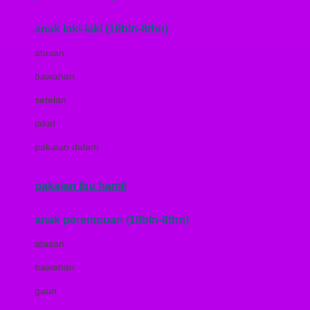
Bumkins
anak laki-laki (18bln-8thn)
C
atasan
Cetaphil
bawahan
Chicco
setelan
Childlife
jaket
Clevamama
pakaian dalam
Cocolatte
Cottonseeds
pakaian ibu hamil
Cozy N Safe
anak perempuan (18bln-8thn)
Crane
atasan
Cybex
bawahan
D
gaun
Dae Organics