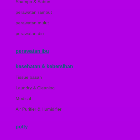
Shampo & Sabun
Love To Dream
perawatan rambut
M
perawatan mulut
Magformers
perawatan diri
Mama's Choice
perawatan ibu
Mamas&Papas
Mamaway
kesehatan & kebersihan
Maxi Cosi
Tissue basah
Megabloks
Laundry & Cleaning
Micro
Medical
MiDeer
Air Purifier & Humidifier
Mimi & Lula
potty
Mini Monkey
Moby