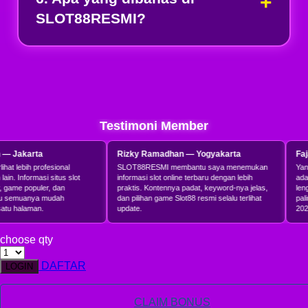
+
SLOT88RESMI?
Testimoni Member
Rizky Ramadhan — Yogyakarta
Fajar Hidayat —
ional
SLOT88RESMI membantu saya menemukan
Yang paling saya s
tus slot
informasi slot online terbaru dengan lebih
adalah tampilannya 
dan
praktis. Kontennya padat, keyword-nya jelas,
lengkap. Cocok untuk
dah
dan pilihan game Slot88 resmi selalu terlihat
paling gacor serta g
update.
2026.
choose qty
DAFTAR
LOGIN
CLAIM BONUS