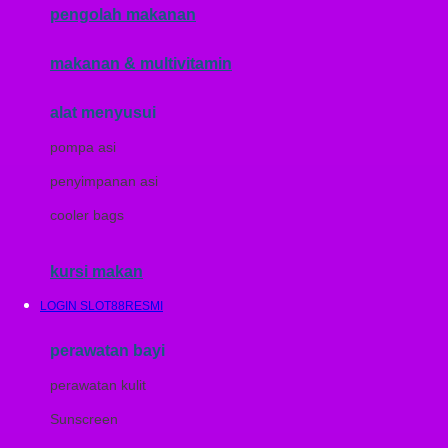
Joolz
pengolah makanan
Jujube
makanan & multivitamin
K
alat menyusui
Kiddycuts
pompa asi
Kumon
penyimpanan asi
L
cooler bags
Leapfrog
Leclerc
kursi makan
Lee Vierra
LOGIN SLOT88RESMI
Lillebaby
perawatan bayi
Little Bird Told Me
perawatan kulit
Little Miss Janis
Sunscreen
London Taxi