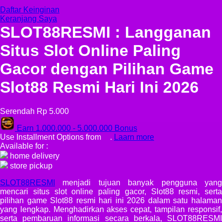
Daftar Keinginan
QV Baby
Keranjang Saya
SLOT88RESMI : Langganan
R
Situs Slot Online Paling
Real Shades
Gacor dengan Pilihan Game
Red Castle
Slot88 Resmi Hari Ini 2026
Ribbon Madness
S
Serendah
Rp 5.000
Sebamed
Earn
1.000.000
-
5.000.000
Bonus
Use Installment Options from
.
Laarn more
Silver Cross
Available for :
home delivery
Simply Idea
store pickup
Skip Hop
SLOT88RESMI
menjadi tujuan banyak pengguna yang
mencari situs slot online paling gacor, Slot88 resmi, serta
Spectra
pilihan game Slot88 resmi hari ini 2026 dalam satu halaman
yang lengkap. Menghadirkan akses cepat, tampilan responsif,
Squishmallows
serta pembaruan informasi secara berkala, SLOT88RESMI