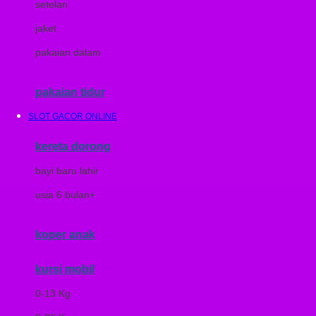
setelan
Docare
jaket
Doona
pakaian dalam
Down To Earth
Drew
pakaian tidur
Dr. Brown's
SLOT GACOR ONLINE
E
kereta dorong
ELC
bayi baru lahir
Ergobaby
usia 6 bulan+
Expert Care
koper anak
Ezyroller
kursi mobil
F
0-13 Kg
Felt So Sweet