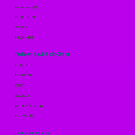
Bio Oil
sepatu bayi
Biolane
sepatu anak
Bite Fighters
sandal
Bizzi Growin
kaus kaki
Blackmores
fashion bayi (0bln-3thn)
Blooming Marvellous
atasan
Bonnels
bawahan
Bravado
gaun
Bruder
setelan
Brush Baby
jaket & kardigan
Buds Organics
aksesoris
Bugaboo
Buggygear
pakaian renang