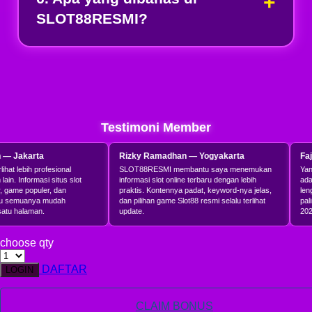
+
SLOT88RESMI?
Testimoni Member
Rizky Ramadhan — Yogyakarta
Fajar Hidayat —
ional
SLOT88RESMI membantu saya menemukan
Yang paling saya 
itus slot
informasi slot online terbaru dengan lebih
adalah tampilannya
 dan
praktis. Kontennya padat, keyword-nya jelas,
lengkap. Cocok untu
dah
dan pilihan game Slot88 resmi selalu terlihat
paling gacor serta g
update.
2026.
choose qty
DAFTAR
LOGIN
CLAIM BONUS