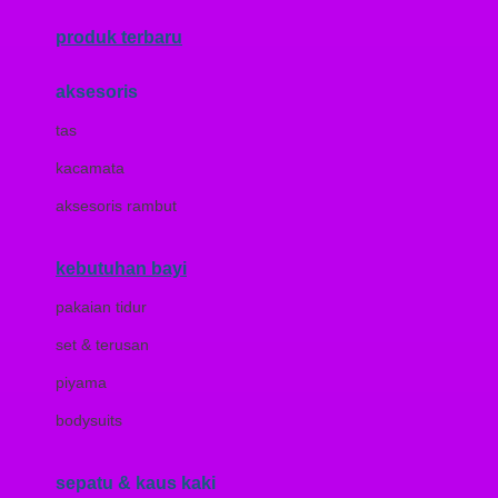
Azetabio
produk terbaru
B
aksesoris
Baabaasheepz
tas
Babiators
kacamata
Baby Dove
aksesoris rambut
Baby Jogger
Baby Rovega
kebutuhan bayi
Babybee
pakaian tidur
Banana Boat
set & terusan
Banz
piyama
Barbie
bodysuits
Beaba
Beauty Barn
sepatu & kaus kaki