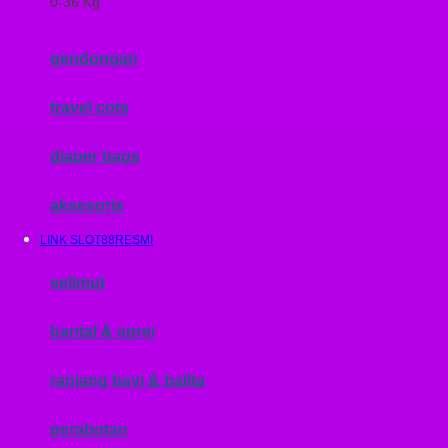
0-36 Kg
Fisher Price
Flipper
gendongan
Friends Of Sally
travel cots
G
Gb
diaper bags
Geko
aksesoris
Graco
LINK SLOT88RESMI
Gund
selimut
H
bantal & sprei
Habbie
Haenim
ranjang bayi & balita
Happy Horse
perabotan
Happy Tummy