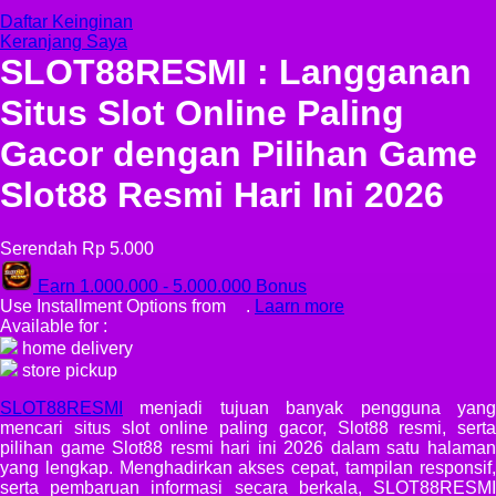
Daftar Keinginan
QV Baby
Keranjang Saya
SLOT88RESMI : Langganan
R
Situs Slot Online Paling
Real Shades
Gacor dengan Pilihan Game
Red Castle
Slot88 Resmi Hari Ini 2026
Ribbon Madness
S
Serendah
Rp 5.000
Sebamed
Earn
1.000.000
-
5.000.000
Bonus
Use Installment Options from
.
Laarn more
Silver Cross
Available for :
home delivery
Simply Idea
store pickup
Skip Hop
SLOT88RESMI
menjadi tujuan banyak pengguna yang
mencari situs slot online paling gacor, Slot88 resmi, serta
Spectra
pilihan game Slot88 resmi hari ini 2026 dalam satu halaman
yang lengkap. Menghadirkan akses cepat, tampilan responsif,
Squishmallows
serta pembaruan informasi secara berkala, SLOT88RESMI