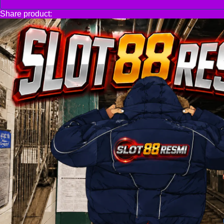
Share product: