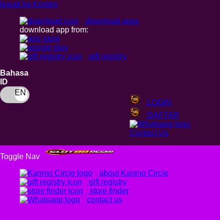
lewati ke Konten
download apps
download app from:
gift registry
Bahasa
ID
LOGIN
DAFTAR
Contact Us
Toggle Nav
about Kanmo Circle
gift registry
store finder
contact us