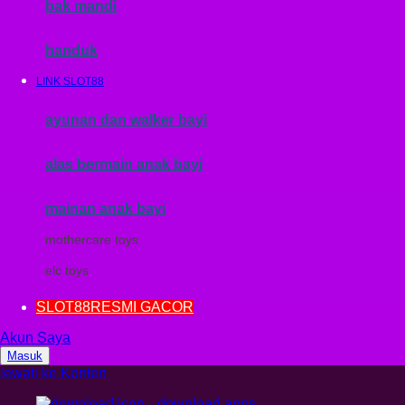
bak mandi
Momami
handuk
Mothercare
LINK SLOT88
Mustela
My Buddy Tag
ayunan dan walker bayi
My K
alas bermain anak bayi
N
mainan anak bayi
Naif
mothercare toys
Nike
elc toys
Nordic Natural
SLOT88RESMI GACOR
Nuby
Akun Saya
Nuna
Masuk
lewati ke Konten
O
download apps