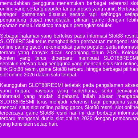
Starbooks
memudahkan pengguna menemukan berbagai referensi slot
online yang sedang populer tanpa proses yang rumit. Berbagai
Stick-O
kategori permainan disusun secara rapi sehingga setiap
pengunjung dapat menjelajahi pilihan game dengan lebih
Stokke
nyaman melalui desktop maupun perangkat seluler.
Sudocrem
Sebagai halaman yang berfokus pada informasi Slot88 resmi,
SLOT88RESMI terus menghadirkan pembaruan mengenai slot
Sumimo
online paling gacor, rekomendasi game populer, serta informasi
terbaru yang banyak dicari sepanjang tahun 2026. Koleksi
Sunnylife
konten yang terus diperbarui membuat SLOT88RESMI
semakin relevan bagi pengguna yang mencari situs slot online,
Sun-Staches
link Slot88 resmi, game Slot88 terbaru, hingga berbagai pilihan
slot online 2026 dalam satu tempat.
Swimava
Keunggulan SLOT88RESMI terletak pada pengalaman akses
T
yang ringan, navigasi yang sederhana, serta penyajian
informasi yang mudah dipahami. Inilah alasan mengapa
Tommee Tippee
SLOT88RESMI terus menjadi referensi bagi pengguna yang
mencari situs slot online paling gacor, Slot88 resmi, slot online
Trunki
terpercaya, game Slot88 resmi hari ini, dan berbagai informasi
terbaru mengenai dunia slot online 2026 dengan pembaruan
Tutti Bambini
yang konsisten setiap hari.
Twistshake