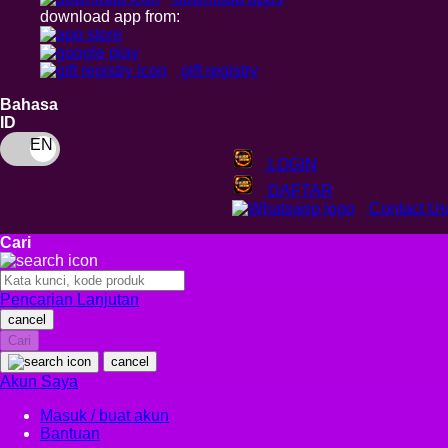
Oh Ma Grain
download app from:
Okiedog
gift registry
P
Bahasa
ID
Peachy
Phil & Ted's
LOGIN
DAFTAR
Philips Avent
Contact Us
Pigeon
Cari
Playgro
Poled Global
Pencarian Lanjutan
cancel
Ponycycle
Cari
Puma
cancel
Akun Saya
Pureats
Masuk / buat akun
Bantuan
Q