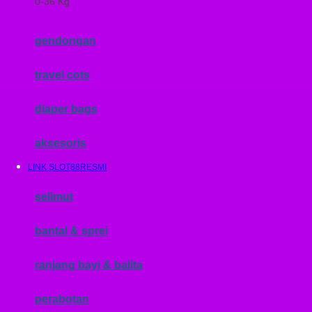
0-36 Kg
Fisher Price
Flipper
gendongan
Friends Of Sally
travel cots
G
Gb
diaper bags
Geko
aksesoris
Graco
LINK SLOT88RESMI
Gund
selimut
H
bantal & sprei
Habbie
Haenim
ranjang bayi & balita
Happy Horse
perabotan
Happy Tummy