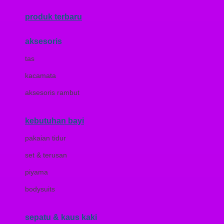
Azetabio
produk terbaru
B
aksesoris
Baabaasheepz
tas
Babiators
kacamata
Baby Dove
aksesoris rambut
Baby Jogger
Baby Rovega
kebutuhan bayi
Babybee
pakaian tidur
Banana Boat
set & terusan
Banz
piyama
Barbie
bodysuits
Beaba
Beauty Barn
sepatu & kaus kaki