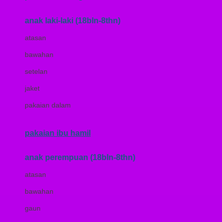
Bumkins
anak laki-laki (18bln-8thn)
C
atasan
Cetaphil
bawahan
Chicco
setelan
Childlife
jaket
Clevamama
pakaian dalam
Cocolatte
Cottonseeds
pakaian ibu hamil
Cozy N Safe
anak perempuan (18bln-8thn)
Crane
atasan
Cybex
bawahan
D
gaun
Dae Organics