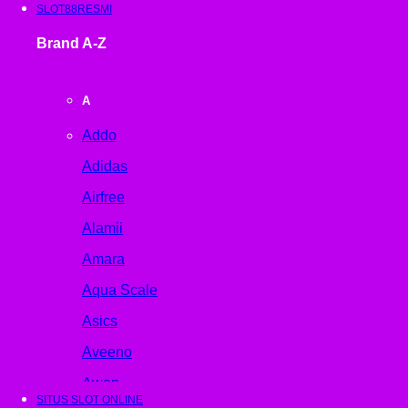
SLOT88RESMI
Brand A-Z
A
Addo
Adidas
Airfree
Alamii
Amara
Aqua Scale
Asics
Aveeno
Awan
SITUS SLOT ONLINE