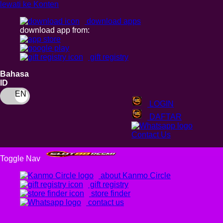
lewati ke Konten
download apps
download app from:
gift registry
Bahasa
ID
LOGIN
DAFTAR
Contact Us
Toggle Nav
about Kanmo Circle
gift registry
store finder
contact us