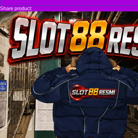
Share product: