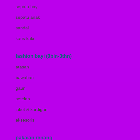
Bio Oil
sepatu bayi
Biolane
sepatu anak
Bite Fighters
sandal
Bizzi Growin
kaus kaki
Blackmores
fashion bayi (0bln-3thn)
Blooming Marvellous
atasan
Bonnels
bawahan
Bravado
gaun
Bruder
setelan
Brush Baby
jaket & kardigan
Buds Organics
aksesoris
Bugaboo
Buggygear
pakaian renang