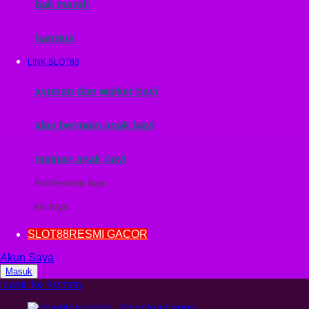
bak mandi
Momami
handuk
Mothercare
LINK SLOT88
Mustela
My Buddy Tag
ayunan dan walker bayi
My K
alas bermain anak bayi
N
mainan anak bayi
Naif
mothercare toys
Nike
elc toys
Nordic Natural
SLOT88RESMI GACOR
Nuby
Akun Saya
Nuna
Masuk
lewati ke Konten
O
download apps