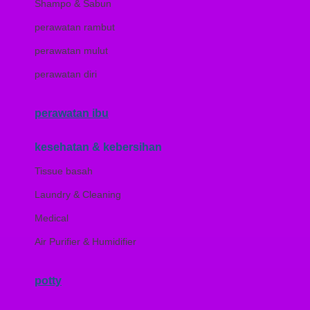
Shampo & Sabun
Love To Dream
perawatan rambut
M
perawatan mulut
Magformers
perawatan diri
Mama's Choice
perawatan ibu
Mamas&Papas
Mamaway
kesehatan & kebersihan
Maxi Cosi
Tissue basah
Megabloks
Laundry & Cleaning
Micro
Medical
MiDeer
Air Purifier & Humidifier
Mimi & Lula
potty
Mini Monkey
Moby