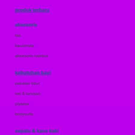
Azetabio
produk terbaru
B
aksesoris
Baabaasheepz
tas
Babiators
kacamata
Baby Dove
aksesoris rambut
Baby Jogger
Baby Rovega
kebutuhan bayi
Babybee
pakaian tidur
Banana Boat
set & terusan
Banz
piyama
Barbie
bodysuits
Beaba
Beauty Barn
sepatu & kaus kaki