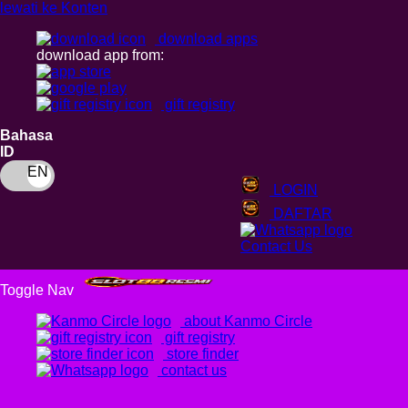
lewati ke Konten
download apps
download app from:
gift registry
Bahasa
ID
LOGIN
DAFTAR
Contact Us
Toggle Nav
about Kanmo Circle
gift registry
store finder
contact us