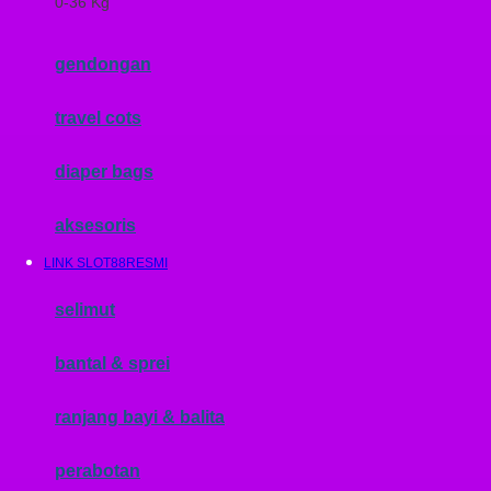
0-36 Kg
Fisher Price
Flipper
gendongan
Friends Of Sally
travel cots
G
Gb
diaper bags
Geko
aksesoris
Graco
LINK SLOT88RESMI
Gund
selimut
H
bantal & sprei
Habbie
Haenim
ranjang bayi & balita
Happy Horse
perabotan
Happy Tummy