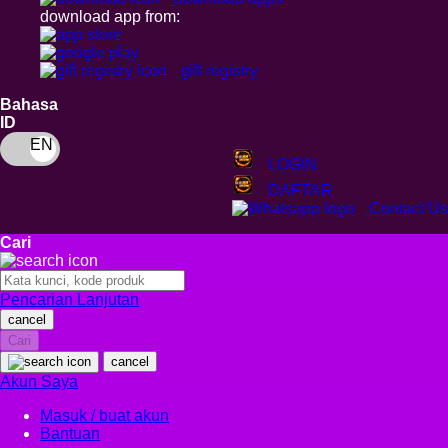
Oh Ma Grain
download app from:
Okiedog
gift registry
P
Bahasa
ID
Peachy
Phil & Ted's
LOGIN
DAFTAR
Philips Avent
Contact Us
Pigeon
Cari
Playgro
Poled Global
Pencarian Lanjutan
cancel
Ponycycle
Cari
Puma
cancel
Akun Saya
Pureats
Masuk / buat akun
Bantuan
Q