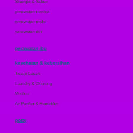
Shampo & Sabun
Love To Dream
perawatan rambut
M
perawatan mulut
Magformers
perawatan diri
Mama's Choice
perawatan ibu
Mamas&Papas
Mamaway
kesehatan & kebersihan
Maxi Cosi
Tissue basah
Megabloks
Laundry & Cleaning
Micro
Medical
MiDeer
Air Purifier & Humidifier
Mimi & Lula
potty
Mini Monkey
Moby