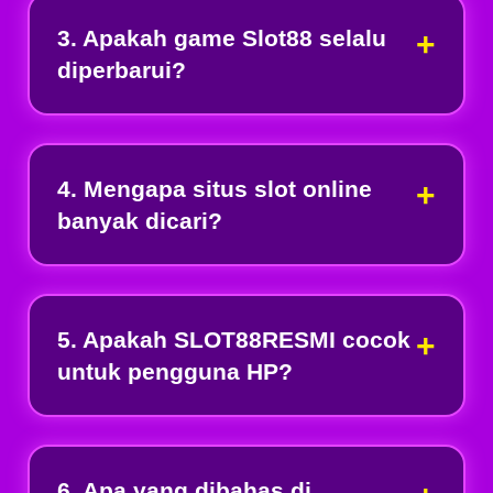
Y
3. Apakah game Slot88 selalu
+
diperbarui?
Yamatoya
Z
Zaxy
4. Mengapa situs slot online
+
Zoggs
banyak dicari?
0-9
4Moms
59S
5. Apakah SLOT88RESMI cocok
+
untuk pengguna HP?
6. Apa yang dibahas di