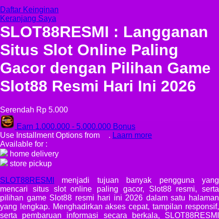
Daftar Keinginan
QV Baby
Keranjang Saya
SLOT88RESMI : Langganan
R
Situs Slot Online Paling
Real Shades
Gacor dengan Pilihan Game
Red Castle
Slot88 Resmi Hari Ini 2026
Ribbon Madness
S
Serendah
Rp 5.000
Sebamed
Earn
1.000.000
-
5.000.000
Bonus
Use Installment Options from
.
Laarn more
Silver Cross
Available for :
home delivery
Simply Idea
store pickup
Skip Hop
SLOT88RESMI
menjadi tujuan banyak pengguna yang
mencari situs slot online paling gacor, Slot88 resmi, serta
Spectra
pilihan game Slot88 resmi hari ini 2026 dalam satu halaman
yang lengkap. Menghadirkan akses cepat, tampilan responsif,
Squishmallows
serta pembaruan informasi secara berkala, SLOT88RESMI