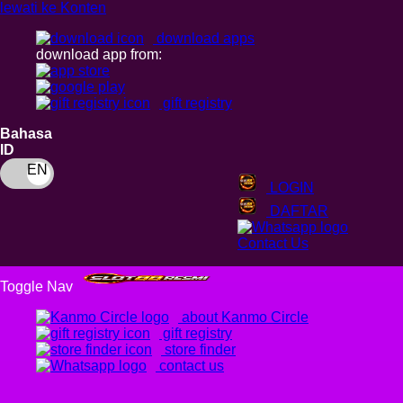
lewati ke Konten
download apps
download app from:
gift registry
Bahasa
ID
LOGIN
DAFTAR
Contact Us
Toggle Nav
about Kanmo Circle
gift registry
store finder
contact us