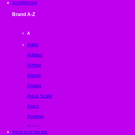
SLOT88RESMI
Brand A-Z
A
Addo
Adidas
Airfree
Alamii
Amara
Aqua Scale
Asics
Aveeno
Awan
SITUS SLOT ONLINE