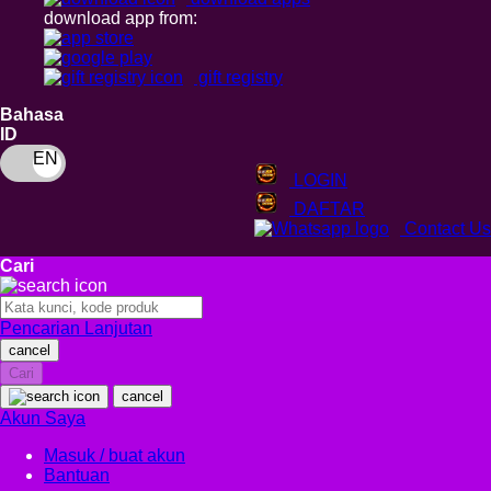
Oh Ma Grain
download app from:
Okiedog
gift registry
P
Bahasa
ID
Peachy
Phil & Ted's
LOGIN
DAFTAR
Philips Avent
Contact Us
Pigeon
Cari
Playgro
Poled Global
Pencarian Lanjutan
cancel
Ponycycle
Cari
Puma
cancel
Akun Saya
Pureats
Masuk / buat akun
Bantuan
Q