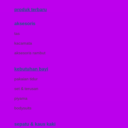
Azetabio
produk terbaru
B
aksesoris
Baabaasheepz
tas
Babiators
kacamata
Baby Dove
aksesoris rambut
Baby Jogger
Baby Rovega
kebutuhan bayi
Babybee
pakaian tidur
Banana Boat
set & terusan
Banz
piyama
Barbie
bodysuits
Beaba
Beauty Barn
sepatu & kaus kaki