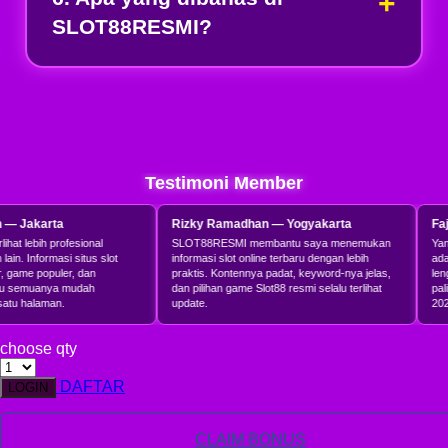
+
SLOT88RESMI?
Testimoni Member
Rizky Ramadhan — Yogyakarta
Fajar Hidayat 
sional
SLOT88RESMI membantu saya menemukan
Yang paling saya 
itus slot
informasi slot online terbaru dengan lebih
adalah tampilannya
 dan
praktis. Kontennya padat, keyword-nya jelas,
lengkap. Cocok untu
udah
dan pilihan game Slot88 resmi selalu terlihat
paling gacor serta 
update.
2026.
choose qty
DAFTAR
LOGIN
CLAIM BONUS