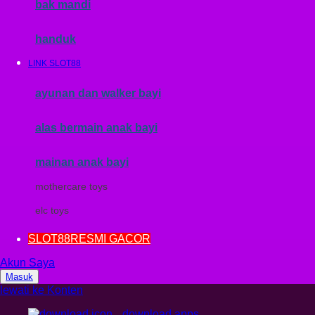
bak mandi
Momami
handuk
Mothercare
LINK SLOT88
Mustela
My Buddy Tag
ayunan dan walker bayi
My K
alas bermain anak bayi
N
mainan anak bayi
Naif
mothercare toys
Nike
elc toys
Nordic Natural
SLOT88RESMI GACOR
Nuby
Akun Saya
Nuna
Masuk
lewati ke Konten
O
download apps