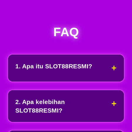
TY Toys
U
FAQ
V
Veja
Vitaflow
1. Apa itu SLOT88RESMI?
+
Vtech
W
Waterland
2. Apa kelebihan
+
Wellness
SLOT88RESMI?
X
Xootz