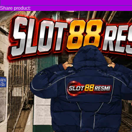
Share product: