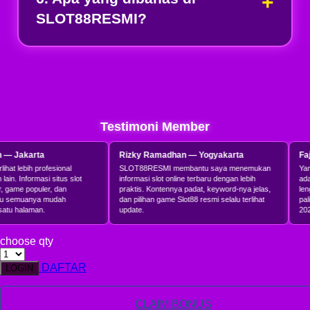
+
SLOT88RESMI?
Testimoni Member
Rizky Ramadhan — Yogyakarta
Fajar Hidayat —
ional
SLOT88RESMI membantu saya menemukan
Yang paling saya 
itus slot
informasi slot online terbaru dengan lebih
adalah tampilannya
 dan
praktis. Kontennya padat, keyword-nya jelas,
lengkap. Cocok untu
dah
dan pilihan game Slot88 resmi selalu terlihat
paling gacor serta g
update.
2026.
choose qty
DAFTAR
LOGIN
CLAIM BONUS