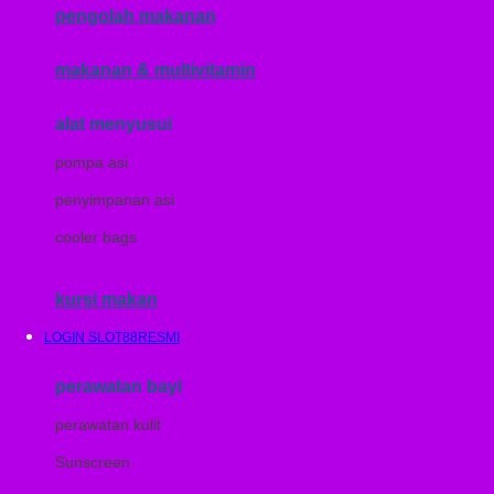
Joolz
pengolah makanan
Jujube
makanan & multivitamin
K
alat menyusui
Kiddycuts
pompa asi
Kumon
penyimpanan asi
L
cooler bags
Leapfrog
Leclerc
kursi makan
Lee Vierra
LOGIN SLOT88RESMI
Lillebaby
perawatan bayi
Little Bird Told Me
perawatan kulit
Little Miss Janis
Sunscreen
London Taxi