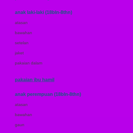
Bumkins
anak laki-laki (18bln-8thn)
C
atasan
Cetaphil
bawahan
Chicco
setelan
Childlife
jaket
Clevamama
pakaian dalam
Cocolatte
Cottonseeds
pakaian ibu hamil
Cozy N Safe
anak perempuan (18bln-8thn)
Crane
atasan
Cybex
bawahan
D
gaun
Dae Organics