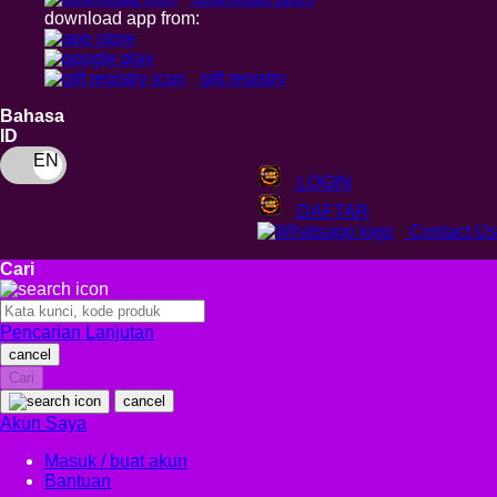
Oh Ma Grain
download app from:
Okiedog
gift registry
P
Bahasa
ID
Peachy
Phil & Ted's
LOGIN
DAFTAR
Philips Avent
Contact Us
Pigeon
Cari
Playgro
Poled Global
Pencarian Lanjutan
cancel
Ponycycle
Cari
Puma
cancel
Akun Saya
Pureats
Masuk / buat akun
Bantuan
Q