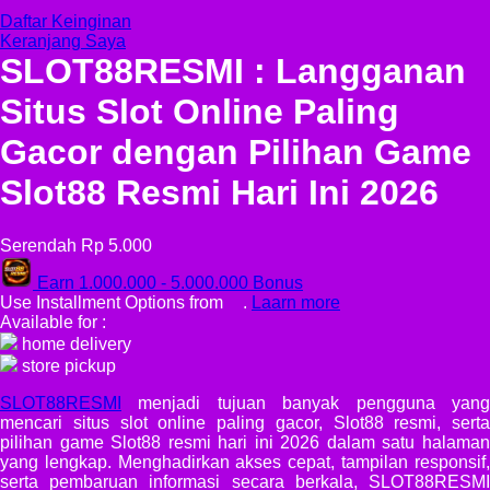
Daftar Keinginan
QV Baby
Keranjang Saya
SLOT88RESMI : Langganan
R
Situs Slot Online Paling
Real Shades
Gacor dengan Pilihan Game
Red Castle
Slot88 Resmi Hari Ini 2026
Ribbon Madness
S
Serendah
Rp 5.000
Sebamed
Earn
1.000.000
-
5.000.000
Bonus
Use Installment Options from
.
Laarn more
Silver Cross
Available for :
home delivery
Simply Idea
store pickup
Skip Hop
SLOT88RESMI
menjadi tujuan banyak pengguna yang
mencari situs slot online paling gacor, Slot88 resmi, serta
Spectra
pilihan game Slot88 resmi hari ini 2026 dalam satu halaman
yang lengkap. Menghadirkan akses cepat, tampilan responsif,
Squishmallows
serta pembaruan informasi secara berkala, SLOT88RESMI