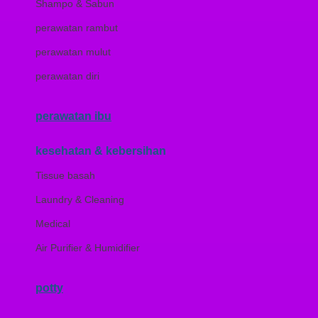
Shampo & Sabun
Love To Dream
perawatan rambut
M
perawatan mulut
Magformers
perawatan diri
Mama's Choice
perawatan ibu
Mamas&Papas
Mamaway
kesehatan & kebersihan
Maxi Cosi
Tissue basah
Megabloks
Laundry & Cleaning
Micro
Medical
MiDeer
Air Purifier & Humidifier
Mimi & Lula
potty
Mini Monkey
Moby