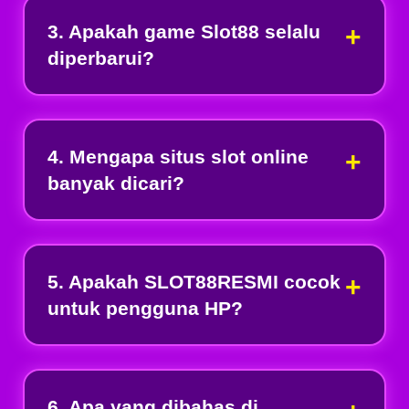
Y
3. Apakah game Slot88 selalu
+
diperbarui?
Yamatoya
Z
Zaxy
4. Mengapa situs slot online
+
Zoggs
banyak dicari?
0-9
4Moms
59S
5. Apakah SLOT88RESMI cocok
+
untuk pengguna HP?
6. Apa yang dibahas di