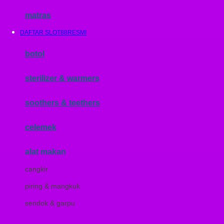
Hauck
matras
Havaianas
DAFTAR SLOT88RESMI
Hegen
botol
Hot Wheels
sterilizer & warmers
Hybrid
I
soothers & teethers
Inlacta DHA
celemek
Interlac
alat makan
Ivenet
cangkir
J
piring & mangkuk
Jack N Jill
sendok & garpu
Joie