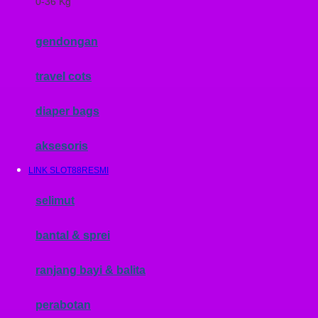
0-36 Kg
Fisher Price
Flipper
gendongan
Friends Of Sally
travel cots
G
Gb
diaper bags
Geko
aksesoris
Graco
LINK SLOT88RESMI
Gund
selimut
H
bantal & sprei
Habbie
Haenim
ranjang bayi & balita
Happy Horse
perabotan
Happy Tummy