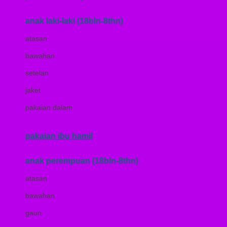
Bumkins
anak laki-laki (18bln-8thn)
C
atasan
Cetaphil
bawahan
Chicco
setelan
Childlife
jaket
Clevamama
pakaian dalam
Cocolatte
Cottonseeds
pakaian ibu hamil
Cozy N Safe
anak perempuan (18bln-8thn)
Crane
atasan
Cybex
bawahan
D
gaun
Dae Organics