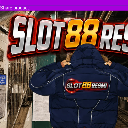
Share product: