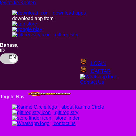
lewati ke Konten
download apps
download app from:
gift registry
Bahasa
ID
LOGIN
DAFTAR
Contact Us
Toggle Nav
about Kanmo Circle
gift registry
store finder
contact us