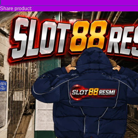
Share product: