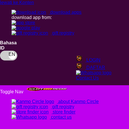
lewati ke Konten
download apps
download app from:
gift registry
Bahasa
ID
LOGIN
DAFTAR
Contact Us
Toggle Nav
about Kanmo Circle
gift registry
store finder
contact us