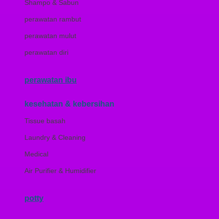
Shampo & Sabun
Love To Dream
perawatan rambut
M
perawatan mulut
Magformers
perawatan diri
Mama's Choice
perawatan ibu
Mamas&Papas
Mamaway
kesehatan & kebersihan
Maxi Cosi
Tissue basah
Megabloks
Laundry & Cleaning
Micro
Medical
MiDeer
Air Purifier & Humidifier
Mimi & Lula
potty
Mini Monkey
Moby