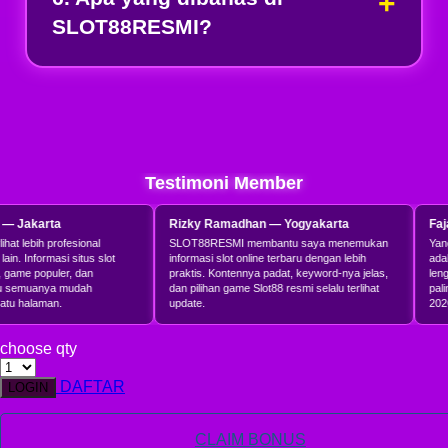
+
SLOT88RESMI?
Testimoni Member
Rizky Ramadhan — Yogyakarta
Fajar Hidayat — 
onal
SLOT88RESMI membantu saya menemukan
Yang paling saya s
tus slot
informasi slot online terbaru dengan lebih
adalah tampilannya r
dan
praktis. Kontennya padat, keyword-nya jelas,
lengkap. Cocok untuk
ah
dan pilihan game Slot88 resmi selalu terlihat
paling gacor serta ga
update.
2026.
choose qty
DAFTAR
LOGIN
CLAIM BONUS