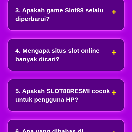
Y
3. Apakah game Slot88 selalu
+
diperbarui?
Yamatoya
Z
Zaxy
4. Mengapa situs slot online
+
Zoggs
banyak dicari?
0-9
4Moms
59S
5. Apakah SLOT88RESMI cocok
+
untuk pengguna HP?
6. Apa yang dibahas di