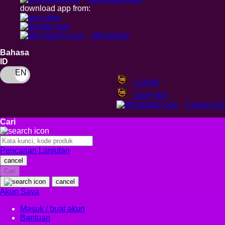
Oh Ma Grain
download app from:
Okiedog
gift registry
P
Bahasa
ID
Peachy
Phil & Ted's
LOGIN
DAFTAR
Philips Avent
Contact Us
Pigeon
Cari
Playgro
Poled Global
Pencarian Lanjutan
cancel
Ponycycle
Cari
Puma
cancel
Akun Saya
Pureats
Masuk / buat akun
Bantuan
Q