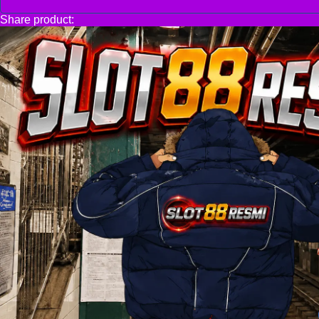
Share product: