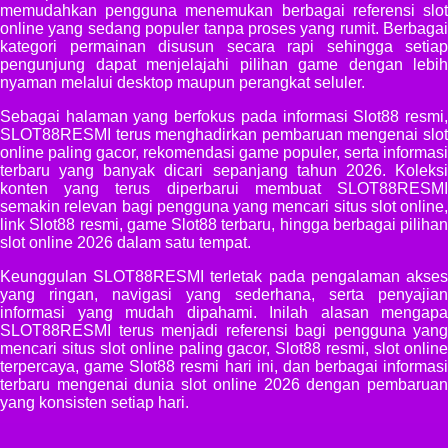
Starbooks
memudahkan pengguna menemukan berbagai referensi slot
online yang sedang populer tanpa proses yang rumit. Berbagai
Stick-O
kategori permainan disusun secara rapi sehingga setiap
pengunjung dapat menjelajahi pilihan game dengan lebih
Stokke
nyaman melalui desktop maupun perangkat seluler.
Sudocrem
Sebagai halaman yang berfokus pada informasi Slot88 resmi,
SLOT88RESMI terus menghadirkan pembaruan mengenai slot
Sumimo
online paling gacor, rekomendasi game populer, serta informasi
terbaru yang banyak dicari sepanjang tahun 2026. Koleksi
Sunnylife
konten yang terus diperbarui membuat SLOT88RESMI
semakin relevan bagi pengguna yang mencari situs slot online,
Sun-Staches
link Slot88 resmi, game Slot88 terbaru, hingga berbagai pilihan
slot online 2026 dalam satu tempat.
Swimava
Keunggulan SLOT88RESMI terletak pada pengalaman akses
T
yang ringan, navigasi yang sederhana, serta penyajian
informasi yang mudah dipahami. Inilah alasan mengapa
Tommee Tippee
SLOT88RESMI terus menjadi referensi bagi pengguna yang
mencari situs slot online paling gacor, Slot88 resmi, slot online
Trunki
terpercaya, game Slot88 resmi hari ini, dan berbagai informasi
terbaru mengenai dunia slot online 2026 dengan pembaruan
Tutti Bambini
yang konsisten setiap hari.
Twistshake