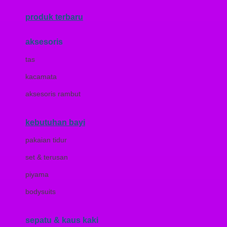
Azetabio
produk terbaru
B
aksesoris
Baabaasheepz
tas
Babiators
kacamata
Baby Dove
aksesoris rambut
Baby Jogger
Baby Rovega
kebutuhan bayi
Babybee
pakaian tidur
Banana Boat
set & terusan
Banz
piyama
Barbie
bodysuits
Beaba
Beauty Barn
sepatu & kaus kaki