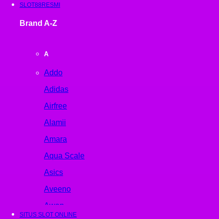
SLOT88RESMI
Brand A-Z
A
Addo
Adidas
Airfree
Alamii
Amara
Aqua Scale
Asics
Aveeno
Awan
SITUS SLOT ONLINE