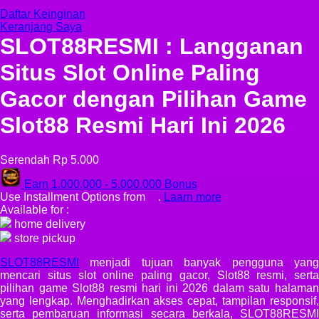
Daftar Keinginan
QV Baby
Keranjang Saya
SLOT88RESMI : Langganan
R
Situs Slot Online Paling
Real Shades
Gacor dengan Pilihan Game
Red Castle
Slot88 Resmi Hari Ini 2026
Ribbon Madness
S
Serendah
Rp 5.000
Sebamed
Earn
1.000.000
-
5.000.000
Bonus
Use Installment Options from
.
Laarn more
Silver Cross
Available for :
home delivery
Simply Idea
store pickup
Skip Hop
SLOT88RESMI
menjadi tujuan banyak pengguna yang
mencari situs slot online paling gacor, Slot88 resmi, serta
Spectra
pilihan game Slot88 resmi hari ini 2026 dalam satu halaman
yang lengkap. Menghadirkan akses cepat, tampilan responsif,
Squishmallows
serta pembaruan informasi secara berkala, SLOT88RESMI