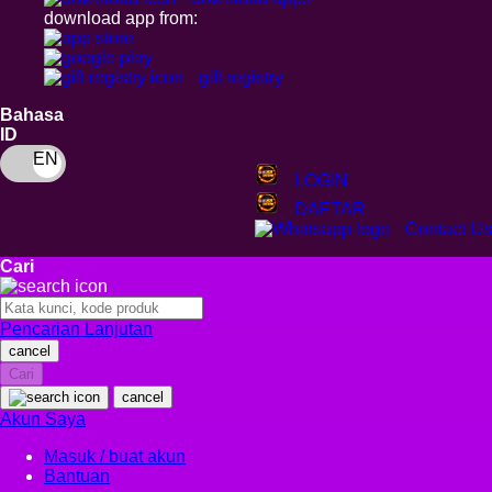
Oh Ma Grain
download app from:
Okiedog
gift registry
P
Bahasa
ID
Peachy
Phil & Ted's
LOGIN
DAFTAR
Philips Avent
Contact Us
Pigeon
Cari
Playgro
Poled Global
Pencarian Lanjutan
cancel
Ponycycle
Cari
Puma
cancel
Akun Saya
Pureats
Masuk / buat akun
Bantuan
Q