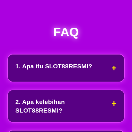
TY Toys
U
FAQ
V
Veja
Vitaflow
1. Apa itu SLOT88RESMI?
+
Vtech
W
Waterland
2. Apa kelebihan
+
Wellness
SLOT88RESMI?
X
Xootz