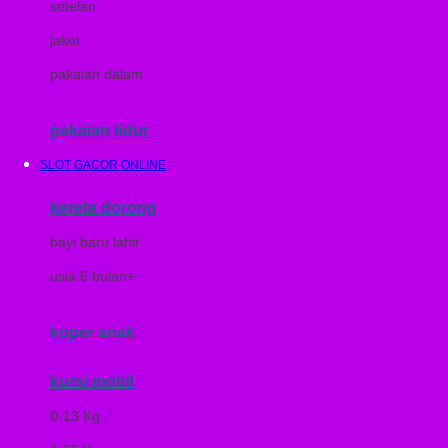
setelan
Docare
jaket
Doona
pakaian dalam
Down To Earth
Drew
pakaian tidur
Dr. Brown's
SLOT GACOR ONLINE
E
kereta dorong
ELC
bayi baru lahir
Ergobaby
usia 6 bulan+
Expert Care
koper anak
Ezyroller
kursi mobil
F
0-13 Kg
Felt So Sweet