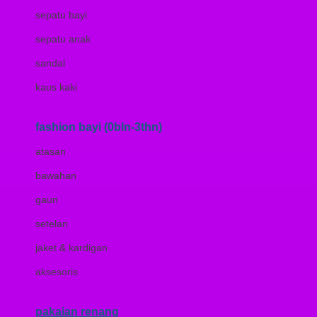
Bio Oil
sepatu bayi
Biolane
sepatu anak
Bite Fighters
sandal
Bizzi Growin
kaus kaki
Blackmores
fashion bayi (0bln-3thn)
Blooming Marvellous
atasan
Bonnels
bawahan
Bravado
gaun
Bruder
setelan
Brush Baby
jaket & kardigan
Buds Organics
aksesoris
Bugaboo
Buggygear
pakaian renang