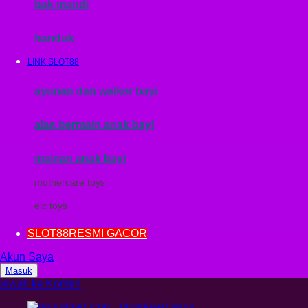
bak mandi
Momami
handuk
Mothercare
LINK SLOT88
Mustela
My Buddy Tag
ayunan dan walker bayi
My K
alas bermain anak bayi
N
mainan anak bayi
Naif
mothercare toys
Nike
elc toys
Nordic Natural
SLOT88RESMI GACOR
Nuby
Akun Saya
Nuna
Masuk
lewati ke Konten
O
download apps