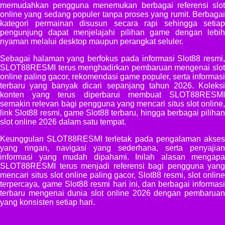
Starbooks
memudahkan pengguna menemukan berbagai referensi slot
online yang sedang populer tanpa proses yang rumit. Berbagai
Stick-O
kategori permainan disusun secara rapi sehingga setiap
pengunjung dapat menjelajahi pilihan game dengan lebih
Stokke
nyaman melalui desktop maupun perangkat seluler.
Sudocrem
Sebagai halaman yang berfokus pada informasi Slot88 resmi,
SLOT88RESMI terus menghadirkan pembaruan mengenai slot
Sumimo
online paling gacor, rekomendasi game populer, serta informasi
terbaru yang banyak dicari sepanjang tahun 2026. Koleksi
Sunnylife
konten yang terus diperbarui membuat SLOT88RESMI
semakin relevan bagi pengguna yang mencari situs slot online,
Sun-Staches
link Slot88 resmi, game Slot88 terbaru, hingga berbagai pilihan
slot online 2026 dalam satu tempat.
Swimava
Keunggulan SLOT88RESMI terletak pada pengalaman akses
T
yang ringan, navigasi yang sederhana, serta penyajian
informasi yang mudah dipahami. Inilah alasan mengapa
Tommee Tippee
SLOT88RESMI terus menjadi referensi bagi pengguna yang
mencari situs slot online paling gacor, Slot88 resmi, slot online
Trunki
terpercaya, game Slot88 resmi hari ini, dan berbagai informasi
terbaru mengenai dunia slot online 2026 dengan pembaruan
Tutti Bambini
yang konsisten setiap hari.
Twistshake