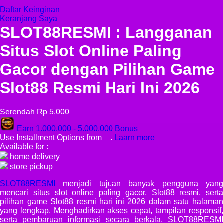
Daftar Keinginan
QV Baby
Keranjang Saya
SLOT88RESMI : Langganan
R
Situs Slot Online Paling
Real Shades
Gacor dengan Pilihan Game
Red Castle
Slot88 Resmi Hari Ini 2026
Ribbon Madness
S
Serendah
Rp 5.000
Sebamed
Earn
1.000.000
-
5.000.000
Bonus
Use Installment Options from
.
Laarn more
Silver Cross
Available for :
home delivery
Simply Idea
store pickup
Skip Hop
SLOT88RESMI
menjadi tujuan banyak pengguna yang
mencari situs slot online paling gacor, Slot88 resmi, serta
Spectra
pilihan game Slot88 resmi hari ini 2026 dalam satu halaman
yang lengkap. Menghadirkan akses cepat, tampilan responsif,
Squishmallows
serta pembaruan informasi secara berkala, SLOT88RESMI