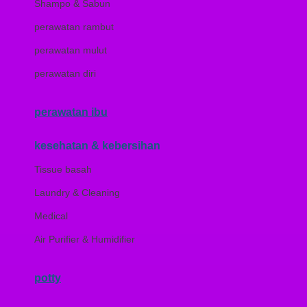
Shampo & Sabun
Love To Dream
perawatan rambut
M
perawatan mulut
Magformers
perawatan diri
Mama's Choice
perawatan ibu
Mamas&Papas
Mamaway
kesehatan & kebersihan
Maxi Cosi
Tissue basah
Megabloks
Laundry & Cleaning
Micro
Medical
MiDeer
Air Purifier & Humidifier
Mimi & Lula
potty
Mini Monkey
Moby