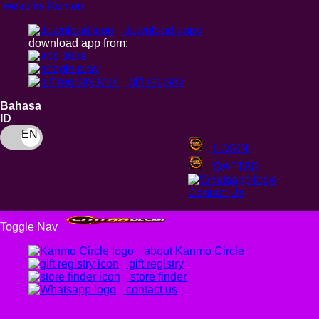
lewati ke Konten
download apps
download app from:
gift registry
Bahasa
ID
LOGIN
DAFTAR
Contact Us
Toggle Nav
about Kanmo Circle
gift registry
store finder
contact us