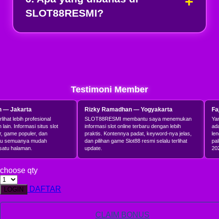
+
SLOT88RESMI?
Testimoni Member
Rizky Ramadhan — Yogyakarta
Fajar Hidayat — M
al
SLOT88RESMI membantu saya menemukan
Yang paling saya suk
 slot
informasi slot online terbaru dengan lebih
adalah tampilannya res
n
praktis. Kontennya padat, keyword-nya jelas,
lengkap. Cocok untuk m
dan pilihan game Slot88 resmi selalu terlihat
paling gacor serta game
update.
2026.
choose qty
DAFTAR
LOGIN
CLAIM BONUS