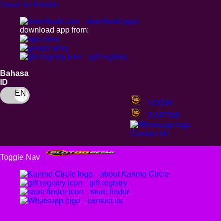
lewati ke Konten
download apps
download app from:
gift registry
Bahasa
ID
LOGIN
DAFTAR
Contact Us
Toggle Nav
about Kanmo Circle
gift registry
store finder
contact us