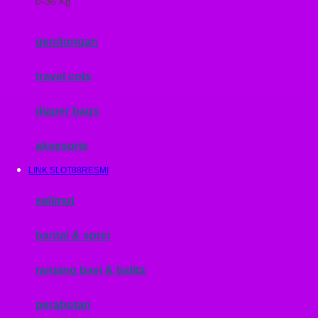
0-36 Kg
Fisher Price
Flipper
gendongan
Friends Of Sally
travel cots
G
Gb
diaper bags
Geko
aksesoris
Graco
LINK SLOT88RESMI
Gund
selimut
H
bantal & sprei
Habbie
Haenim
ranjang bayi & balita
Happy Horse
perabotan
Happy Tummy