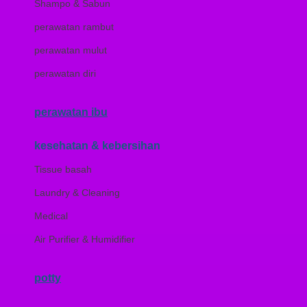
Shampo & Sabun
Love To Dream
perawatan rambut
M
perawatan mulut
Magformers
perawatan diri
Mama's Choice
perawatan ibu
Mamas&Papas
Mamaway
kesehatan & kebersihan
Maxi Cosi
Tissue basah
Megabloks
Laundry & Cleaning
Micro
Medical
MiDeer
Air Purifier & Humidifier
Mimi & Lula
potty
Mini Monkey
Moby