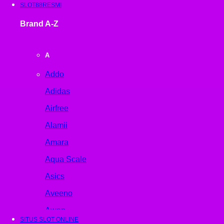
SLOT88RESMI
Brand A-Z
A
Addo
Adidas
Airfree
Alamii
Amara
Aqua Scale
Asics
Aveeno
Awan
SITUS SLOT ONLINE