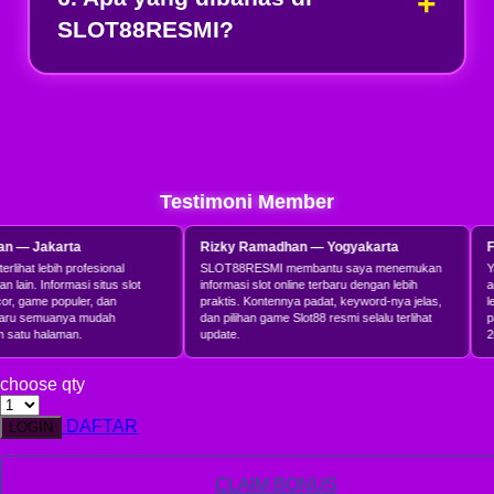
+
SLOT88RESMI?
Testimoni Member
Rizky Ramadhan — Yogyakarta
Fajar Hidayat
esional
SLOT88RESMI membantu saya menemukan
Yang paling say
situs slot
informasi slot online terbaru dengan lebih
adalah tampilanny
r, dan
praktis. Kontennya padat, keyword-nya jelas,
lengkap. Cocok un
mudah
dan pilihan game Slot88 resmi selalu terlihat
paling gacor serta
update.
2026.
choose qty
DAFTAR
LOGIN
CLAIM BONUS