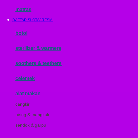
Hauck
matras
Havaianas
DAFTAR SLOT88RESMI
Hegen
botol
Hot Wheels
sterilizer & warmers
Hybrid
I
soothers & teethers
Inlacta DHA
celemek
Interlac
alat makan
Ivenet
cangkir
J
piring & mangkuk
Jack N Jill
sendok & garpu
Joie