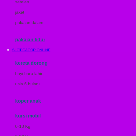
setelan
Docare
jaket
Doona
pakaian dalam
Down To Earth
Drew
pakaian tidur
Dr. Brown's
SLOT GACOR ONLINE
E
kereta dorong
ELC
bayi baru lahir
Ergobaby
usia 6 bulan+
Expert Care
koper anak
Ezyroller
kursi mobil
F
0-13 Kg
Felt So Sweet