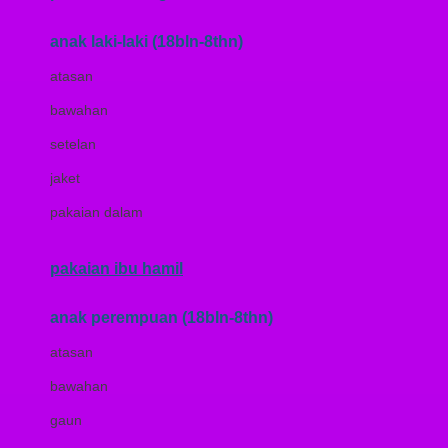
Bumkins
anak laki-laki (18bln-8thn)
C
atasan
Cetaphil
bawahan
Chicco
setelan
Childlife
jaket
Clevamama
pakaian dalam
Cocolatte
Cottonseeds
pakaian ibu hamil
Cozy N Safe
anak perempuan (18bln-8thn)
Crane
atasan
Cybex
bawahan
D
gaun
Dae Organics