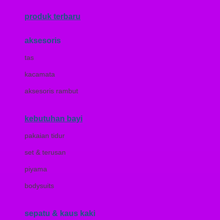
Azetabio
produk terbaru
B
aksesoris
Baabaasheepz
tas
Babiators
kacamata
Baby Dove
aksesoris rambut
Baby Jogger
Baby Rovega
kebutuhan bayi
Babybee
pakaian tidur
Banana Boat
set & terusan
Banz
piyama
Barbie
bodysuits
Beaba
Beauty Barn
sepatu & kaus kaki