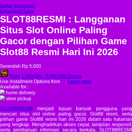
Daftar Keinginan
QV Baby
Keranjang Saya
SLOT88RESMI : Langganan
R
Situs Slot Online Paling
Real Shades
Gacor dengan Pilihan Game
Red Castle
Slot88 Resmi Hari Ini 2026
Ribbon Madness
S
Serendah
Rp 5.000
Sebamed
Earn
1.000.000
-
5.000.000
Bonus
Use Installment Options from
.
Laarn more
Silver Cross
Available for :
home delivery
Simply Idea
store pickup
Skip Hop
SLOT88RESMI
menjadi tujuan banyak pengguna yang
mencari situs slot online paling gacor, Slot88 resmi, serta
Spectra
pilihan game Slot88 resmi hari ini 2026 dalam satu halaman
yang lengkap. Menghadirkan akses cepat, tampilan responsif,
Squishmallows
serta pembaruan informasi secara berkala, SLOT88RESMI