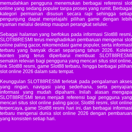
Starbooks
memudahkan pengguna menemukan berbagai referensi slot
online yang sedang populer tanpa proses yang rumit. Berbagai
Stick-O
kategori permainan disusun secara rapi sehingga setiap
pengunjung dapat menjelajahi pilihan game dengan lebih
Stokke
nyaman melalui desktop maupun perangkat seluler.
Sudocrem
Sebagai halaman yang berfokus pada informasi Slot88 resmi,
SLOT88RESMI terus menghadirkan pembaruan mengenai slot
Sumimo
online paling gacor, rekomendasi game populer, serta informasi
terbaru yang banyak dicari sepanjang tahun 2026. Koleksi
Sunnylife
konten yang terus diperbarui membuat SLOT88RESMI
semakin relevan bagi pengguna yang mencari situs slot online,
Sun-Staches
link Slot88 resmi, game Slot88 terbaru, hingga berbagai pilihan
slot online 2026 dalam satu tempat.
Swimava
Keunggulan SLOT88RESMI terletak pada pengalaman akses
T
yang ringan, navigasi yang sederhana, serta penyajian
informasi yang mudah dipahami. Inilah alasan mengapa
Tommee Tippee
SLOT88RESMI terus menjadi referensi bagi pengguna yang
mencari situs slot online paling gacor, Slot88 resmi, slot online
Trunki
terpercaya, game Slot88 resmi hari ini, dan berbagai informasi
terbaru mengenai dunia slot online 2026 dengan pembaruan
Tutti Bambini
yang konsisten setiap hari.
Twistshake