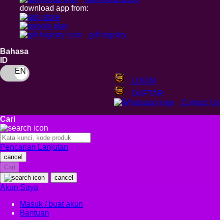
Oh Ma Grain
download app from:
Okiedog
gift registry
P
Bahasa
ID
Peachy
Phil & Ted's
LOGIN
DAFTAR
Philips Avent
Contact Us
Pigeon
Cari
Playgro
Poled Global
Pencarian Lanjutan
cancel
Ponycycle
Cari
Puma
cancel
Akun Saya
Pureats
Masuk / buat akun
Bantuan
Q