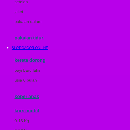
setelan
Docare
jaket
Doona
pakaian dalam
Down To Earth
Drew
pakaian tidur
Dr. Brown's
SLOT GACOR ONLINE
E
kereta dorong
ELC
bayi baru lahir
Ergobaby
usia 6 bulan+
Expert Care
koper anak
Ezyroller
kursi mobil
F
0-13 Kg
Felt So Sweet