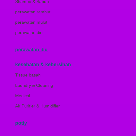
Shampo & Sabun
Love To Dream
perawatan rambut
M
perawatan mulut
Magformers
perawatan diri
Mama's Choice
perawatan ibu
Mamas&Papas
Mamaway
kesehatan & kebersihan
Maxi Cosi
Tissue basah
Megabloks
Laundry & Cleaning
Micro
Medical
MiDeer
Air Purifier & Humidifier
Mimi & Lula
potty
Mini Monkey
Moby