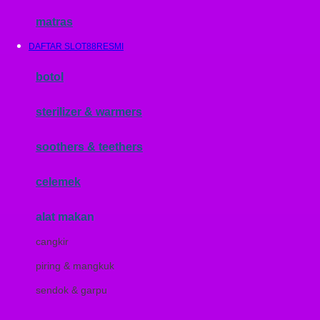
Hauck
matras
Havaianas
DAFTAR SLOT88RESMI
Hegen
botol
Hot Wheels
sterilizer & warmers
Hybrid
I
soothers & teethers
Inlacta DHA
celemek
Interlac
alat makan
Ivenet
cangkir
J
piring & mangkuk
Jack N Jill
sendok & garpu
Joie