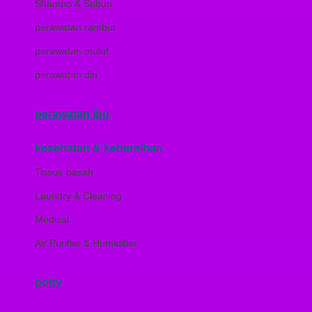
Shampo & Sabun
Love To Dream
perawatan rambut
M
perawatan mulut
Magformers
perawatan diri
Mama's Choice
perawatan ibu
Mamas&Papas
Mamaway
kesehatan & kebersihan
Maxi Cosi
Tissue basah
Megabloks
Laundry & Cleaning
Micro
Medical
MiDeer
Air Purifier & Humidifier
Mimi & Lula
potty
Mini Monkey
Moby