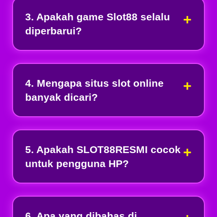
Y
3. Apakah game Slot88 selalu
+
diperbarui?
Yamatoya
Z
Zaxy
4. Mengapa situs slot online
+
Zoggs
banyak dicari?
0-9
4Moms
59S
5. Apakah SLOT88RESMI cocok
+
untuk pengguna HP?
6. Apa yang dibahas di