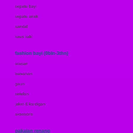
Bio Oil
sepatu bayi
Biolane
sepatu anak
Bite Fighters
sandal
Bizzi Growin
kaus kaki
Blackmores
fashion bayi (0bln-3thn)
Blooming Marvellous
atasan
Bonnels
bawahan
Bravado
gaun
Bruder
setelan
Brush Baby
jaket & kardigan
Buds Organics
aksesoris
Bugaboo
Buggygear
pakaian renang