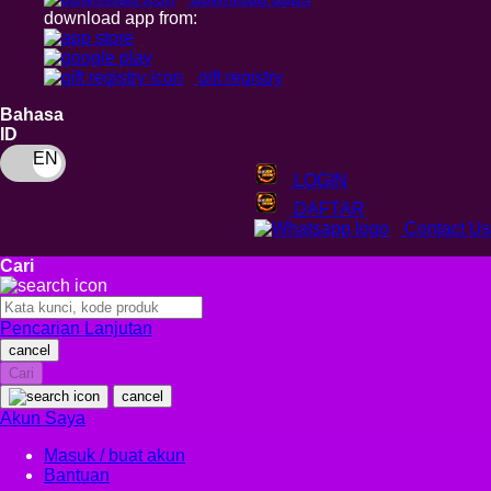
Oh Ma Grain
download app from:
Okiedog
gift registry
P
Bahasa
ID
Peachy
Phil & Ted's
LOGIN
DAFTAR
Philips Avent
Contact Us
Pigeon
Cari
Playgro
Poled Global
Pencarian Lanjutan
cancel
Ponycycle
Cari
Puma
cancel
Akun Saya
Pureats
Masuk / buat akun
Bantuan
Q