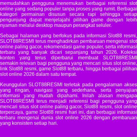
Starbooks
memudahkan pengguna menemukan berbagai referensi slot
online yang sedang populer tanpa proses yang rumit. Berbagai
Stick-O
kategori permainan disusun secara rapi sehingga setiap
pengunjung dapat menjelajahi pilihan game dengan lebih
Stokke
nyaman melalui desktop maupun perangkat seluler.
Sudocrem
Sebagai halaman yang berfokus pada informasi Slot88 resmi,
SLOT88RESMI terus menghadirkan pembaruan mengenai slot
Sumimo
online paling gacor, rekomendasi game populer, serta informasi
terbaru yang banyak dicari sepanjang tahun 2026. Koleksi
Sunnylife
konten yang terus diperbarui membuat SLOT88RESMI
semakin relevan bagi pengguna yang mencari situs slot online,
Sun-Staches
link Slot88 resmi, game Slot88 terbaru, hingga berbagai pilihan
slot online 2026 dalam satu tempat.
Swimava
Keunggulan SLOT88RESMI terletak pada pengalaman akses
T
yang ringan, navigasi yang sederhana, serta penyajian
informasi yang mudah dipahami. Inilah alasan mengapa
Tommee Tippee
SLOT88RESMI terus menjadi referensi bagi pengguna yang
mencari situs slot online paling gacor, Slot88 resmi, slot online
Trunki
terpercaya, game Slot88 resmi hari ini, dan berbagai informasi
terbaru mengenai dunia slot online 2026 dengan pembaruan
Tutti Bambini
yang konsisten setiap hari.
Twistshake