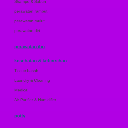
Shampo & Sabun
Love To Dream
perawatan rambut
M
perawatan mulut
Magformers
perawatan diri
Mama's Choice
perawatan ibu
Mamas&Papas
Mamaway
kesehatan & kebersihan
Maxi Cosi
Tissue basah
Megabloks
Laundry & Cleaning
Micro
Medical
MiDeer
Air Purifier & Humidifier
Mimi & Lula
potty
Mini Monkey
Moby