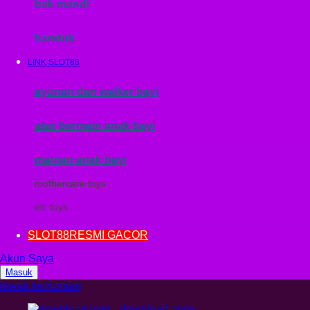
bak mandi
Momami
handuk
Mothercare
LINK SLOT88
Mustela
My Buddy Tag
ayunan dan walker bayi
My K
alas bermain anak bayi
N
mainan anak bayi
Naif
mothercare toys
Nike
elc toys
Nordic Natural
SLOT88RESMI GACOR
Nuby
Akun Saya
Nuna
Masuk
lewati ke Konten
O
download apps