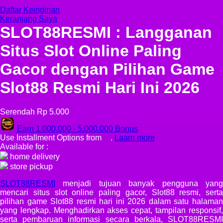
Daftar Keinginan
QV Baby
Keranjang Saya
SLOT88RESMI : Langganan
R
Situs Slot Online Paling
Real Shades
Gacor dengan Pilihan Game
Red Castle
Slot88 Resmi Hari Ini 2026
Ribbon Madness
S
Serendah
Rp 5.000
Sebamed
Earn
1.000.000
-
5.000.000
Bonus
Use Installment Options from
.
Laarn more
Silver Cross
Available for :
home delivery
Simply Idea
store pickup
Skip Hop
SLOT88RESMI
menjadi tujuan banyak pengguna yang
mencari situs slot online paling gacor, Slot88 resmi, serta
Spectra
pilihan game Slot88 resmi hari ini 2026 dalam satu halaman
yang lengkap. Menghadirkan akses cepat, tampilan responsif,
Squishmallows
serta pembaruan informasi secara berkala, SLOT88RESMI