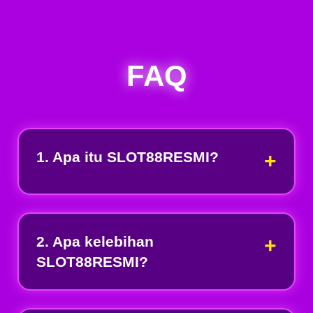
TY Toys
U
FAQ
V
Veja
Vitaflow
1. Apa itu SLOT88RESMI?
+
Vtech
W
Waterland
2. Apa kelebihan
+
Wellness
SLOT88RESMI?
X
Xootz