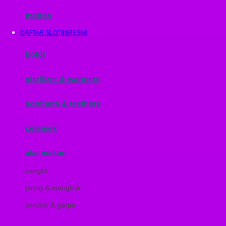
Hauck
matras
Havaianas
DAFTAR SLOT88RESMI
Hegen
botol
Hot Wheels
sterilizer & warmers
Hybrid
I
soothers & teethers
Inlacta DHA
celemek
Interlac
alat makan
Ivenet
cangkir
J
piring & mangkuk
Jack N Jill
sendok & garpu
Joie