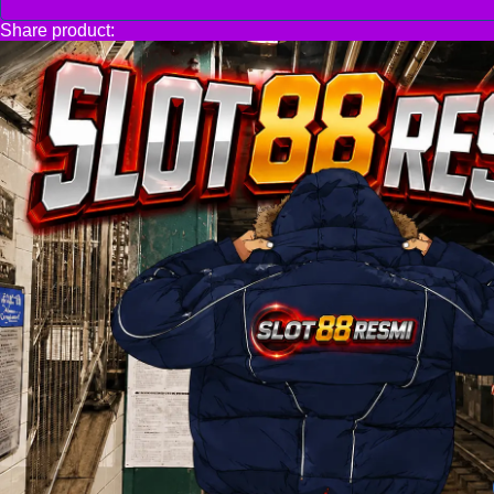
Share product: