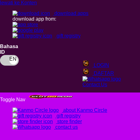
lewati ke Konten
download apps
download app from:
gift registry
Bahasa
ID
LOGIN
DAFTAR
Contact Us
Toggle Nav
about Kanmo Circle
gift registry
store finder
contact us