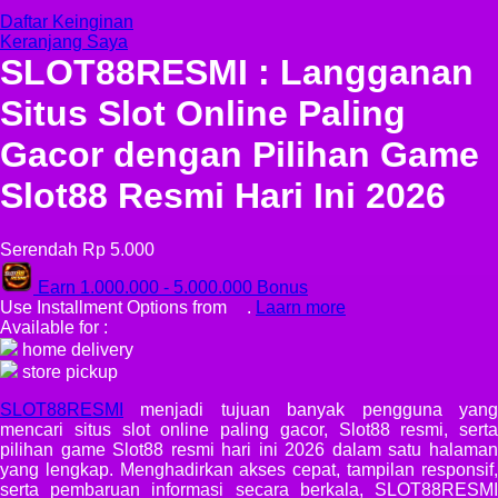
Daftar Keinginan
QV Baby
Keranjang Saya
SLOT88RESMI : Langganan
R
Situs Slot Online Paling
Real Shades
Gacor dengan Pilihan Game
Red Castle
Slot88 Resmi Hari Ini 2026
Ribbon Madness
S
Serendah
Rp 5.000
Sebamed
Earn
1.000.000
-
5.000.000
Bonus
Use Installment Options from
.
Laarn more
Silver Cross
Available for :
home delivery
Simply Idea
store pickup
Skip Hop
SLOT88RESMI
menjadi tujuan banyak pengguna yang
mencari situs slot online paling gacor, Slot88 resmi, serta
Spectra
pilihan game Slot88 resmi hari ini 2026 dalam satu halaman
yang lengkap. Menghadirkan akses cepat, tampilan responsif,
Squishmallows
serta pembaruan informasi secara berkala, SLOT88RESMI