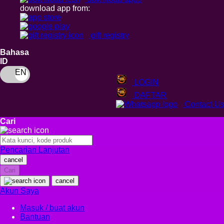
Oh Ma Grain
download app from:
Okiedog
gift registry
P
Bahasa
ID
Peachy
Phil & Ted's
LOGIN
DAFTAR
Philips Avent
Contact Us
Pigeon
Cari
Playgro
Poled Global
Pencarian Lanjutan
cancel
Ponycycle
Cari
Puma
cancel
Akun Saya
Pureats
Masuk / buat akun
Bantuan
Q