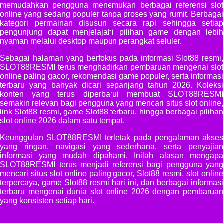
Starbooks
memudahkan pengguna menemukan berbagai referensi slot
online yang sedang populer tanpa proses yang rumit. Berbagai
Stick-O
kategori permainan disusun secara rapi sehingga setiap
pengunjung dapat menjelajahi pilihan game dengan lebih
Stokke
nyaman melalui desktop maupun perangkat seluler.
Sudocrem
Sebagai halaman yang berfokus pada informasi Slot88 resmi,
SLOT88RESMI terus menghadirkan pembaruan mengenai slot
Sumimo
online paling gacor, rekomendasi game populer, serta informasi
terbaru yang banyak dicari sepanjang tahun 2026. Koleksi
Sunnylife
konten yang terus diperbarui membuat SLOT88RESMI
semakin relevan bagi pengguna yang mencari situs slot online,
Sun-Staches
link Slot88 resmi, game Slot88 terbaru, hingga berbagai pilihan
slot online 2026 dalam satu tempat.
Swimava
Keunggulan SLOT88RESMI terletak pada pengalaman akses
T
yang ringan, navigasi yang sederhana, serta penyajian
informasi yang mudah dipahami. Inilah alasan mengapa
Tommee Tippee
SLOT88RESMI terus menjadi referensi bagi pengguna yang
mencari situs slot online paling gacor, Slot88 resmi, slot online
Trunki
terpercaya, game Slot88 resmi hari ini, dan berbagai informasi
terbaru mengenai dunia slot online 2026 dengan pembaruan
Tutti Bambini
yang konsisten setiap hari.
Twistshake