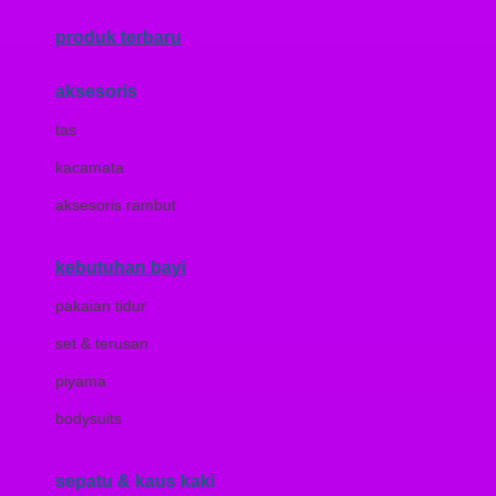
Azetabio
produk terbaru
B
aksesoris
Baabaasheepz
tas
Babiators
kacamata
Baby Dove
aksesoris rambut
Baby Jogger
Baby Rovega
kebutuhan bayi
Babybee
pakaian tidur
Banana Boat
set & terusan
Banz
piyama
Barbie
bodysuits
Beaba
Beauty Barn
sepatu & kaus kaki