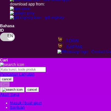
Oh Ma Grain
download app from:
Okiedog
gift registry
P
Bahasa
ID
Peachy
Phil & Ted's
LOGIN
DAFTAR
Philips Avent
Contact Us
Pigeon
Cari
Playgro
Poled Global
Pencarian Lanjutan
cancel
Ponycycle
Cari
Puma
cancel
Akun Saya
Pureats
Masuk / buat akun
Bantuan
Q