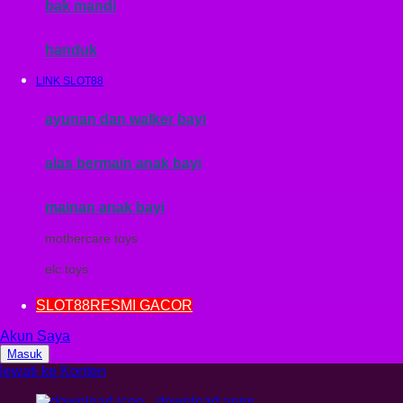
bak mandi
Momami
handuk
Mothercare
LINK SLOT88
Mustela
My Buddy Tag
ayunan dan walker bayi
My K
alas bermain anak bayi
N
mainan anak bayi
Naif
mothercare toys
Nike
elc toys
Nordic Natural
SLOT88RESMI GACOR
Nuby
Akun Saya
Nuna
Masuk
lewati ke Konten
O
download apps