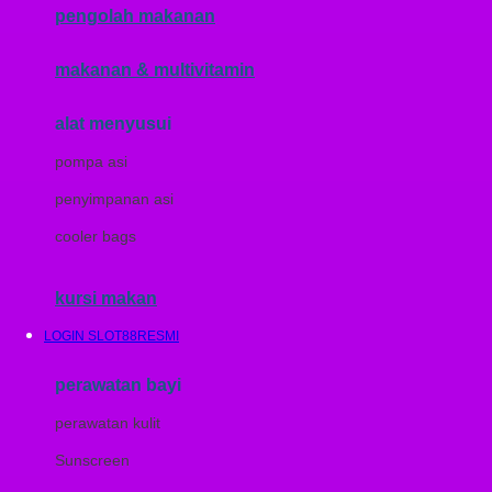
Joolz
pengolah makanan
Jujube
makanan & multivitamin
K
alat menyusui
Kiddycuts
pompa asi
Kumon
penyimpanan asi
L
cooler bags
Leapfrog
Leclerc
kursi makan
Lee Vierra
LOGIN SLOT88RESMI
Lillebaby
perawatan bayi
Little Bird Told Me
perawatan kulit
Little Miss Janis
Sunscreen
London Taxi