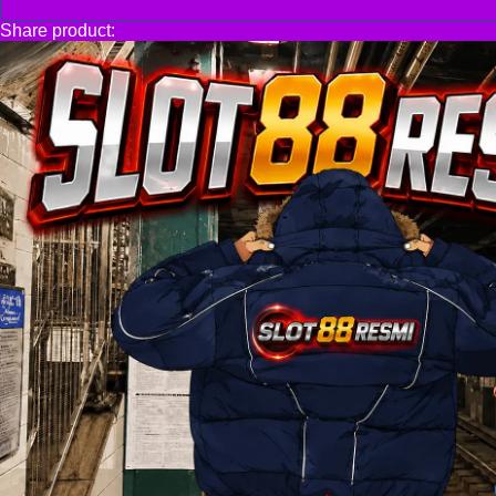
Share product: