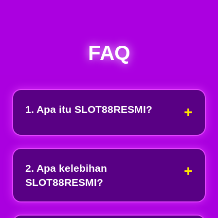
TY Toys
U
FAQ
V
Veja
Vitaflow
1. Apa itu SLOT88RESMI?
+
Vtech
W
Waterland
2. Apa kelebihan
+
Wellness
SLOT88RESMI?
X
Xootz