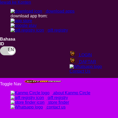
lewati ke Konten
download apps
download app from:
gift registry
Bahasa
ID
LOGIN
DAFTAR
Contact Us
Toggle Nav
about Kanmo Circle
gift registry
store finder
contact us