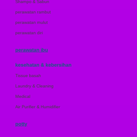
Shampo & Sabun
Love To Dream
perawatan rambut
M
perawatan mulut
Magformers
perawatan diri
Mama's Choice
perawatan ibu
Mamas&Papas
Mamaway
kesehatan & kebersihan
Maxi Cosi
Tissue basah
Megabloks
Laundry & Cleaning
Micro
Medical
MiDeer
Air Purifier & Humidifier
Mimi & Lula
potty
Mini Monkey
Moby