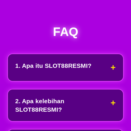
TY Toys
U
FAQ
V
Veja
Vitaflow
1. Apa itu SLOT88RESMI?
+
Vtech
W
Waterland
2. Apa kelebihan
+
Wellness
SLOT88RESMI?
X
Xootz