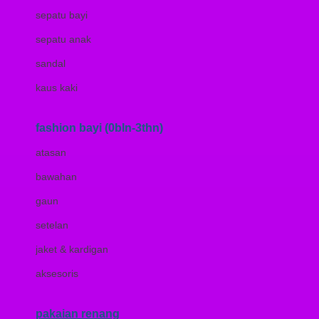
Bio Oil
sepatu bayi
Biolane
sepatu anak
Bite Fighters
sandal
Bizzi Growin
kaus kaki
Blackmores
fashion bayi (0bln-3thn)
Blooming Marvellous
atasan
Bonnels
bawahan
Bravado
gaun
Bruder
setelan
Brush Baby
jaket & kardigan
Buds Organics
aksesoris
Bugaboo
Buggygear
pakaian renang