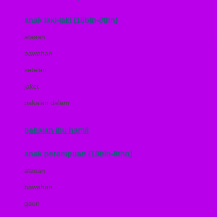
Bumkins
anak laki-laki (18bln-8thn)
C
atasan
Cetaphil
bawahan
Chicco
setelan
Childlife
jaket
Clevamama
pakaian dalam
Cocolatte
Cottonseeds
pakaian ibu hamil
Cozy N Safe
anak perempuan (18bln-8thn)
Crane
atasan
Cybex
bawahan
D
gaun
Dae Organics