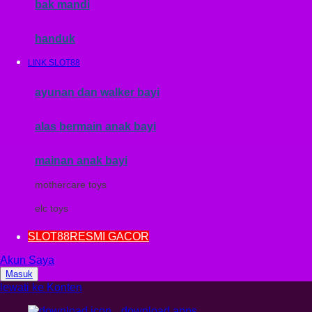
bak mandi
Momami
handuk
Mothercare
LINK SLOT88
Mustela
My Buddy Tag
ayunan dan walker bayi
My K
alas bermain anak bayi
N
mainan anak bayi
Naif
mothercare toys
Nike
elc toys
Nordic Natural
SLOT88RESMI GACOR
Nuby
Akun Saya
Nuna
Masuk
lewati ke Konten
O
download apps