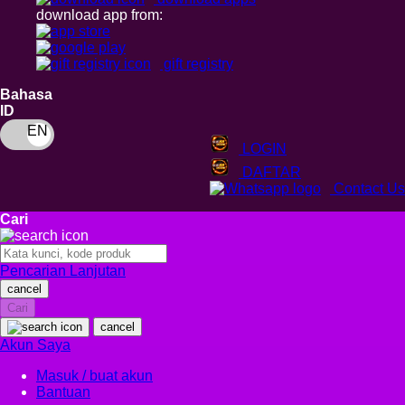
Oh Ma Grain
download app from:
Okiedog
gift registry
P
Bahasa
ID
Peachy
Phil & Ted's
LOGIN
DAFTAR
Philips Avent
Contact Us
Pigeon
Cari
Playgro
Poled Global
Pencarian Lanjutan
cancel
Ponycycle
Cari
Puma
cancel
Akun Saya
Pureats
Masuk / buat akun
Bantuan
Q