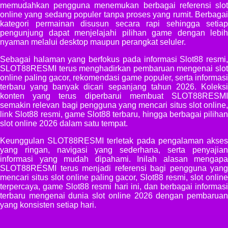
Starbooks
memudahkan pengguna menemukan berbagai referensi slot
online yang sedang populer tanpa proses yang rumit. Berbagai
Stick-O
kategori permainan disusun secara rapi sehingga setiap
pengunjung dapat menjelajahi pilihan game dengan lebih
Stokke
nyaman melalui desktop maupun perangkat seluler.
Sudocrem
Sebagai halaman yang berfokus pada informasi Slot88 resmi,
SLOT88RESMI terus menghadirkan pembaruan mengenai slot
Sumimo
online paling gacor, rekomendasi game populer, serta informasi
terbaru yang banyak dicari sepanjang tahun 2026. Koleksi
Sunnylife
konten yang terus diperbarui membuat SLOT88RESMI
semakin relevan bagi pengguna yang mencari situs slot online,
Sun-Staches
link Slot88 resmi, game Slot88 terbaru, hingga berbagai pilihan
slot online 2026 dalam satu tempat.
Swimava
Keunggulan SLOT88RESMI terletak pada pengalaman akses
T
yang ringan, navigasi yang sederhana, serta penyajian
informasi yang mudah dipahami. Inilah alasan mengapa
Tommee Tippee
SLOT88RESMI terus menjadi referensi bagi pengguna yang
mencari situs slot online paling gacor, Slot88 resmi, slot online
Trunki
terpercaya, game Slot88 resmi hari ini, dan berbagai informasi
terbaru mengenai dunia slot online 2026 dengan pembaruan
Tutti Bambini
yang konsisten setiap hari.
Twistshake