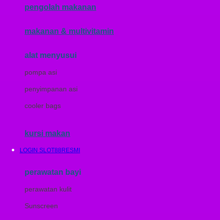
Joolz
pengolah makanan
Jujube
makanan & multivitamin
K
alat menyusui
Kiddycuts
pompa asi
Kumon
penyimpanan asi
L
cooler bags
Leapfrog
Leclerc
kursi makan
Lee Vierra
LOGIN SLOT88RESMI
Lillebaby
perawatan bayi
Little Bird Told Me
perawatan kulit
Little Miss Janis
Sunscreen
London Taxi