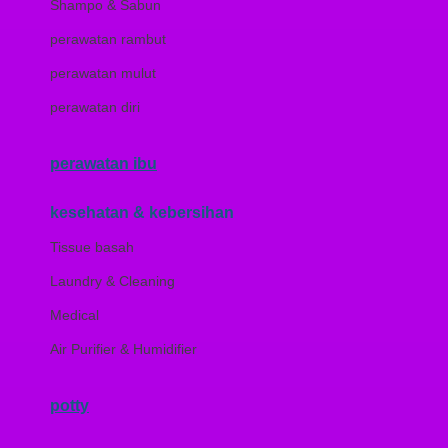
Shampo & Sabun
Love To Dream
perawatan rambut
M
perawatan mulut
Magformers
perawatan diri
Mama's Choice
perawatan ibu
Mamas&Papas
Mamaway
kesehatan & kebersihan
Maxi Cosi
Tissue basah
Megabloks
Laundry & Cleaning
Micro
Medical
MiDeer
Air Purifier & Humidifier
Mimi & Lula
potty
Mini Monkey
Moby