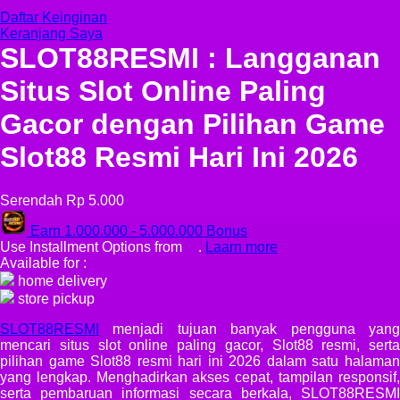
Daftar Keinginan
QV Baby
Keranjang Saya
SLOT88RESMI : Langganan
R
Situs Slot Online Paling
Real Shades
Gacor dengan Pilihan Game
Red Castle
Slot88 Resmi Hari Ini 2026
Ribbon Madness
S
Serendah
Rp 5.000
Sebamed
Earn
1.000.000
-
5.000.000
Bonus
Use Installment Options from
.
Laarn more
Silver Cross
Available for :
home delivery
Simply Idea
store pickup
Skip Hop
SLOT88RESMI
menjadi tujuan banyak pengguna yang
mencari situs slot online paling gacor, Slot88 resmi, serta
Spectra
pilihan game Slot88 resmi hari ini 2026 dalam satu halaman
yang lengkap. Menghadirkan akses cepat, tampilan responsif,
Squishmallows
serta pembaruan informasi secara berkala, SLOT88RESMI