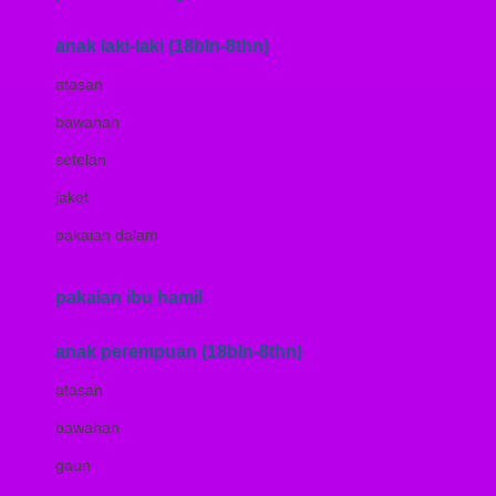
Bumkins
anak laki-laki (18bln-8thn)
C
atasan
Cetaphil
bawahan
Chicco
setelan
Childlife
jaket
Clevamama
pakaian dalam
Cocolatte
Cottonseeds
pakaian ibu hamil
Cozy N Safe
anak perempuan (18bln-8thn)
Crane
atasan
Cybex
bawahan
D
gaun
Dae Organics