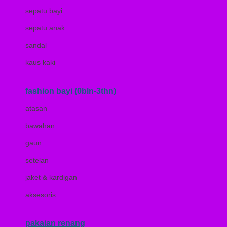
Bio Oil
sepatu bayi
Biolane
sepatu anak
Bite Fighters
sandal
Bizzi Growin
kaus kaki
Blackmores
fashion bayi (0bln-3thn)
Blooming Marvellous
atasan
Bonnels
bawahan
Bravado
gaun
Bruder
setelan
Brush Baby
jaket & kardigan
Buds Organics
aksesoris
Bugaboo
Buggygear
pakaian renang