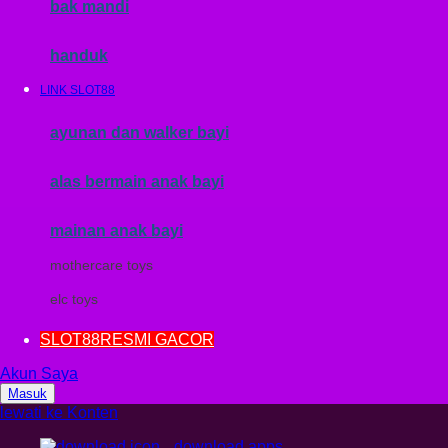
bak mandi
Momami
handuk
Mothercare
LINK SLOT88
Mustela
My Buddy Tag
ayunan dan walker bayi
My K
alas bermain anak bayi
N
mainan anak bayi
Naif
mothercare toys
Nike
elc toys
Nordic Natural
SLOT88RESMI GACOR
Nuby
Akun Saya
Nuna
Masuk
lewati ke Konten
O
download apps