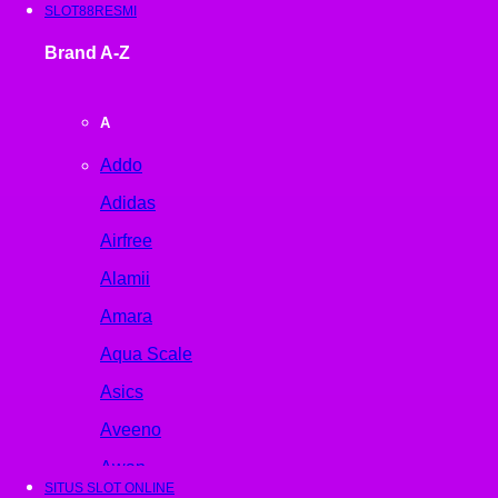
SLOT88RESMI
Brand A-Z
A
Addo
Adidas
Airfree
Alamii
Amara
Aqua Scale
Asics
Aveeno
Awan
SITUS SLOT ONLINE