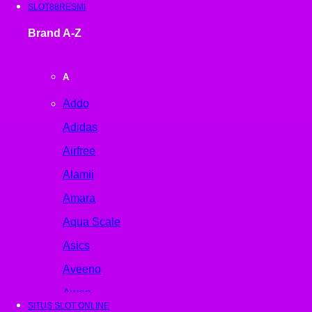
SLOT88RESMI
Brand A-Z
A
Addo
Adidas
Airfree
Alamii
Amara
Aqua Scale
Asics
Aveeno
Awan
SITUS SLOT ONLINE