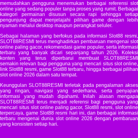
Starbooks
memudahkan pengguna menemukan berbagai referensi slot
online yang sedang populer tanpa proses yang rumit. Berbagai
Stick-O
kategori permainan disusun secara rapi sehingga setiap
pengunjung dapat menjelajahi pilihan game dengan lebih
Stokke
nyaman melalui desktop maupun perangkat seluler.
Sudocrem
Sebagai halaman yang berfokus pada informasi Slot88 resmi,
SLOT88RESMI terus menghadirkan pembaruan mengenai slot
Sumimo
online paling gacor, rekomendasi game populer, serta informasi
terbaru yang banyak dicari sepanjang tahun 2026. Koleksi
Sunnylife
konten yang terus diperbarui membuat SLOT88RESMI
semakin relevan bagi pengguna yang mencari situs slot online,
Sun-Staches
link Slot88 resmi, game Slot88 terbaru, hingga berbagai pilihan
slot online 2026 dalam satu tempat.
Swimava
Keunggulan SLOT88RESMI terletak pada pengalaman akses
T
yang ringan, navigasi yang sederhana, serta penyajian
informasi yang mudah dipahami. Inilah alasan mengapa
Tommee Tippee
SLOT88RESMI terus menjadi referensi bagi pengguna yang
mencari situs slot online paling gacor, Slot88 resmi, slot online
Trunki
terpercaya, game Slot88 resmi hari ini, dan berbagai informasi
terbaru mengenai dunia slot online 2026 dengan pembaruan
Tutti Bambini
yang konsisten setiap hari.
Twistshake