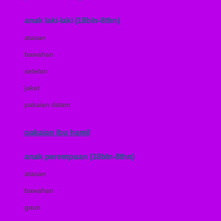
Bumkins
anak laki-laki (18bln-8thn)
C
atasan
Cetaphil
bawahan
Chicco
setelan
Childlife
jaket
Clevamama
pakaian dalam
Cocolatte
Cottonseeds
pakaian ibu hamil
Cozy N Safe
anak perempuan (18bln-8thn)
Crane
atasan
Cybex
bawahan
D
gaun
Dae Organics