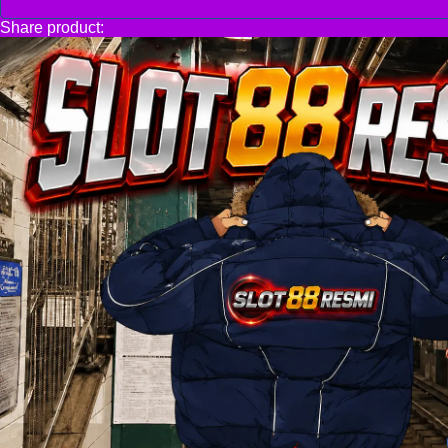
Share product: