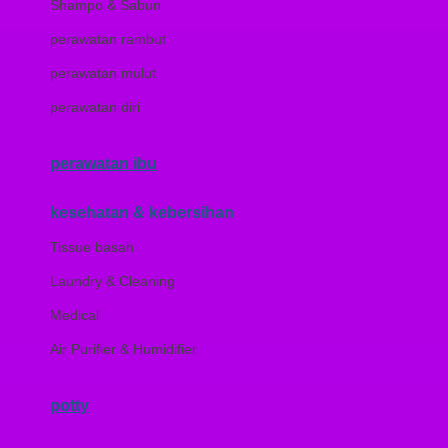
Shampo & Sabun
Love To Dream
perawatan rambut
M
perawatan mulut
Magformers
perawatan diri
Mama's Choice
perawatan ibu
Mamas&Papas
Mamaway
kesehatan & kebersihan
Maxi Cosi
Tissue basah
Megabloks
Laundry & Cleaning
Micro
Medical
MiDeer
Air Purifier & Humidifier
Mimi & Lula
potty
Mini Monkey
Moby