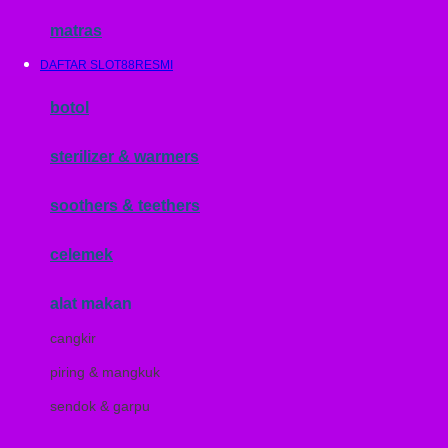
Hauck
matras
Havaianas
DAFTAR SLOT88RESMI
Hegen
botol
Hot Wheels
sterilizer & warmers
Hybrid
I
soothers & teethers
Inlacta DHA
celemek
Interlac
alat makan
Ivenet
cangkir
J
piring & mangkuk
Jack N Jill
sendok & garpu
Joie