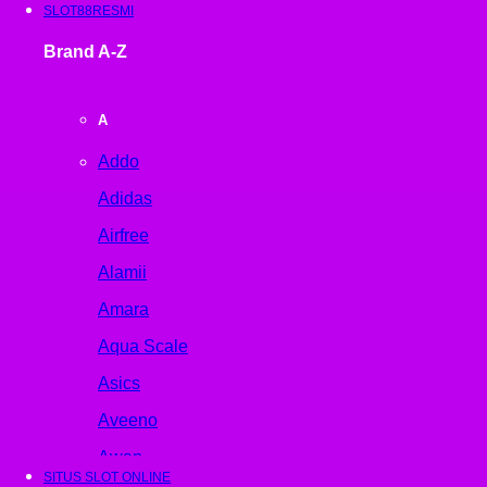
SLOT88RESMI
Brand A-Z
A
Addo
Adidas
Airfree
Alamii
Amara
Aqua Scale
Asics
Aveeno
Awan
SITUS SLOT ONLINE