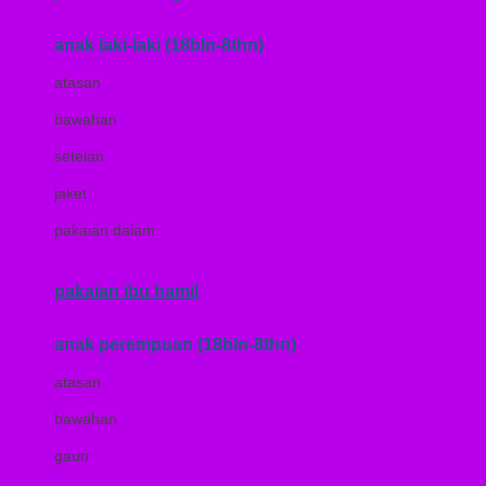
Bumkins
anak laki-laki (18bln-8thn)
C
atasan
Cetaphil
bawahan
Chicco
setelan
Childlife
jaket
Clevamama
pakaian dalam
Cocolatte
Cottonseeds
pakaian ibu hamil
Cozy N Safe
anak perempuan (18bln-8thn)
Crane
atasan
Cybex
bawahan
D
gaun
Dae Organics