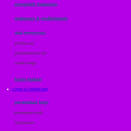
Joolz
pengolah makanan
Jujube
makanan & multivitamin
K
alat menyusui
Kiddycuts
pompa asi
Kumon
penyimpanan asi
L
cooler bags
Leapfrog
Leclerc
kursi makan
Lee Vierra
LOGIN SLOT88RESMI
Lillebaby
perawatan bayi
Little Bird Told Me
perawatan kulit
Little Miss Janis
Sunscreen
London Taxi