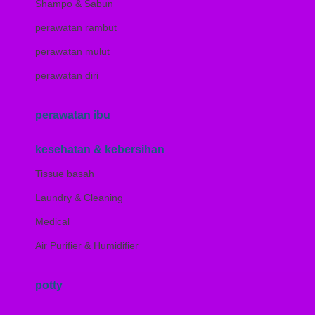
Shampo & Sabun
Love To Dream
perawatan rambut
M
perawatan mulut
Magformers
perawatan diri
Mama's Choice
perawatan ibu
Mamas&Papas
Mamaway
kesehatan & kebersihan
Maxi Cosi
Tissue basah
Megabloks
Laundry & Cleaning
Micro
Medical
MiDeer
Air Purifier & Humidifier
Mimi & Lula
potty
Mini Monkey
Moby