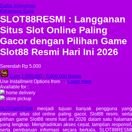
Daftar Keinginan
QV Baby
Keranjang Saya
SLOT88RESMI : Langganan
R
Situs Slot Online Paling
Real Shades
Gacor dengan Pilihan Game
Red Castle
Slot88 Resmi Hari Ini 2026
Ribbon Madness
S
Serendah
Rp 5.000
Sebamed
Earn
1.000.000
-
5.000.000
Bonus
Use Installment Options from
.
Laarn more
Silver Cross
Available for :
home delivery
Simply Idea
store pickup
Skip Hop
SLOT88RESMI
menjadi tujuan banyak pengguna yang
mencari situs slot online paling gacor, Slot88 resmi, serta
Spectra
pilihan game Slot88 resmi hari ini 2026 dalam satu halaman
yang lengkap. Menghadirkan akses cepat, tampilan responsif,
Squishmallows
serta pembaruan informasi secara berkala, SLOT88RESMI