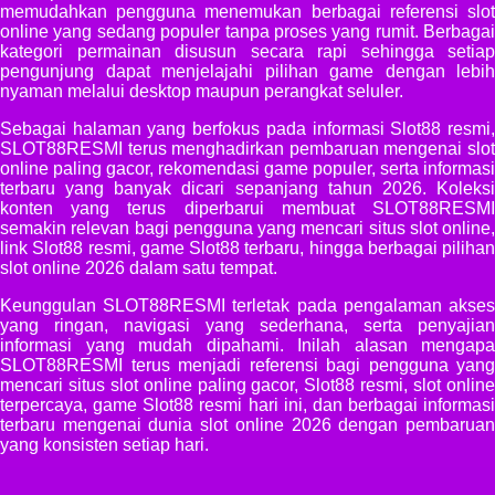
Starbooks
memudahkan pengguna menemukan berbagai referensi slot
online yang sedang populer tanpa proses yang rumit. Berbagai
Stick-O
kategori permainan disusun secara rapi sehingga setiap
pengunjung dapat menjelajahi pilihan game dengan lebih
Stokke
nyaman melalui desktop maupun perangkat seluler.
Sudocrem
Sebagai halaman yang berfokus pada informasi Slot88 resmi,
SLOT88RESMI terus menghadirkan pembaruan mengenai slot
Sumimo
online paling gacor, rekomendasi game populer, serta informasi
terbaru yang banyak dicari sepanjang tahun 2026. Koleksi
Sunnylife
konten yang terus diperbarui membuat SLOT88RESMI
semakin relevan bagi pengguna yang mencari situs slot online,
Sun-Staches
link Slot88 resmi, game Slot88 terbaru, hingga berbagai pilihan
slot online 2026 dalam satu tempat.
Swimava
Keunggulan SLOT88RESMI terletak pada pengalaman akses
T
yang ringan, navigasi yang sederhana, serta penyajian
informasi yang mudah dipahami. Inilah alasan mengapa
Tommee Tippee
SLOT88RESMI terus menjadi referensi bagi pengguna yang
mencari situs slot online paling gacor, Slot88 resmi, slot online
Trunki
terpercaya, game Slot88 resmi hari ini, dan berbagai informasi
terbaru mengenai dunia slot online 2026 dengan pembaruan
Tutti Bambini
yang konsisten setiap hari.
Twistshake