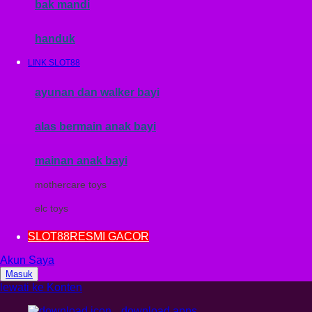
bak mandi
Momami
handuk
Mothercare
LINK SLOT88
Mustela
My Buddy Tag
ayunan dan walker bayi
My K
alas bermain anak bayi
N
mainan anak bayi
Naif
mothercare toys
Nike
elc toys
Nordic Natural
SLOT88RESMI GACOR
Nuby
Akun Saya
Nuna
Masuk
lewati ke Konten
O
download apps