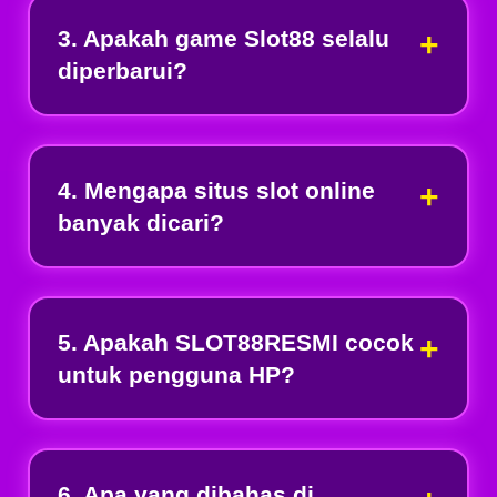
Y
3. Apakah game Slot88 selalu
+
diperbarui?
Yamatoya
Z
Zaxy
4. Mengapa situs slot online
+
Zoggs
banyak dicari?
0-9
4Moms
59S
5. Apakah SLOT88RESMI cocok
+
untuk pengguna HP?
6. Apa yang dibahas di