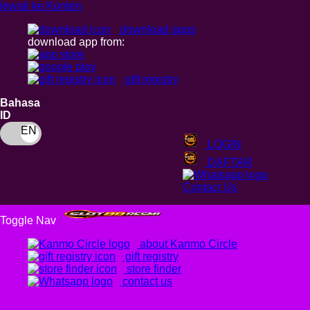
lewati ke Konten
download apps
download app from:
gift registry
Bahasa
ID
LOGIN
DAFTAR
Contact Us
Toggle Nav
about Kanmo Circle
gift registry
store finder
contact us