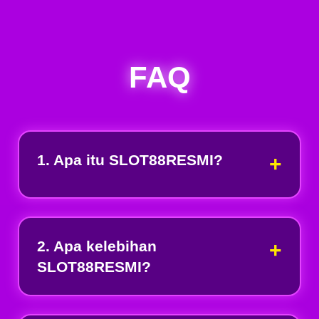
TY Toys
U
FAQ
V
Veja
Vitaflow
1. Apa itu SLOT88RESMI?
+
Vtech
W
Waterland
2. Apa kelebihan
+
Wellness
SLOT88RESMI?
X
Xootz