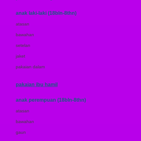
Bumkins
anak laki-laki (18bln-8thn)
C
atasan
Cetaphil
bawahan
Chicco
setelan
Childlife
jaket
Clevamama
pakaian dalam
Cocolatte
Cottonseeds
pakaian ibu hamil
Cozy N Safe
anak perempuan (18bln-8thn)
Crane
atasan
Cybex
bawahan
D
gaun
Dae Organics