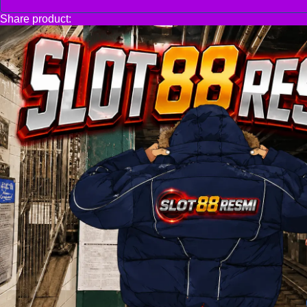
Share product: