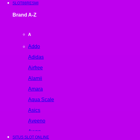
SLOT88RESMI
Brand A-Z
A
Addo
Adidas
Airfree
Alamii
Amara
Aqua Scale
Asics
Aveeno
Awan
SITUS SLOT ONLINE