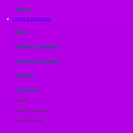
Hauck
matras
Havaianas
DAFTAR SLOT88RESMI
Hegen
botol
Hot Wheels
sterilizer & warmers
Hybrid
I
soothers & teethers
Inlacta DHA
celemek
Interlac
alat makan
Ivenet
cangkir
J
piring & mangkuk
Jack N Jill
sendok & garpu
Joie