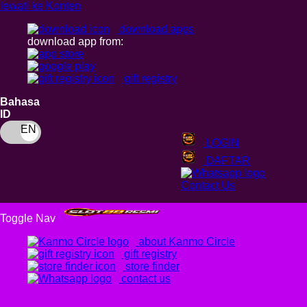
lewati ke Konten
download apps
download app from:
gift registry
Bahasa
ID
LOGIN
DAFTAR
Contact Us
Toggle Nav
about Kanmo Circle
gift registry
store finder
contact us