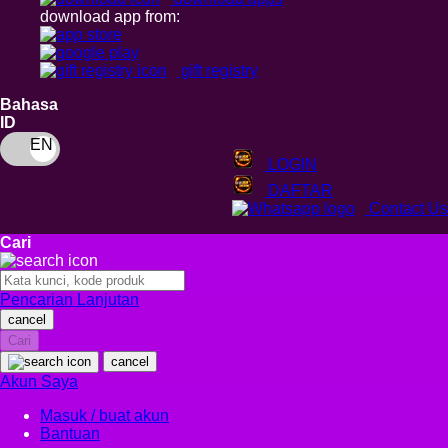
Oh Ma Grain
download app from:
Okiedog
gift registry
P
Bahasa
ID
Peachy
Phil & Ted's
LOGIN
DAFTAR
Philips Avent
Contact Us
Pigeon
Cari
Playgro
Poled Global
Pencarian Lanjutan
cancel
Ponycycle
Cari
Puma
cancel
Akun Saya
Pureats
Masuk / buat akun
Bantuan
Q