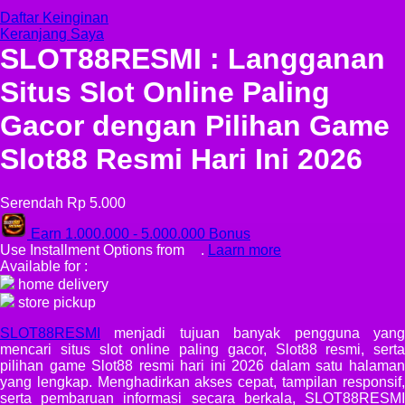
Daftar Keinginan
QV Baby
Keranjang Saya
SLOT88RESMI : Langganan
R
Situs Slot Online Paling
Real Shades
Gacor dengan Pilihan Game
Red Castle
Slot88 Resmi Hari Ini 2026
Ribbon Madness
S
Serendah
Rp 5.000
Sebamed
Earn
1.000.000
-
5.000.000
Bonus
Use Installment Options from
.
Laarn more
Silver Cross
Available for :
home delivery
Simply Idea
store pickup
Skip Hop
SLOT88RESMI
menjadi tujuan banyak pengguna yang
mencari situs slot online paling gacor, Slot88 resmi, serta
Spectra
pilihan game Slot88 resmi hari ini 2026 dalam satu halaman
yang lengkap. Menghadirkan akses cepat, tampilan responsif,
Squishmallows
serta pembaruan informasi secara berkala, SLOT88RESMI