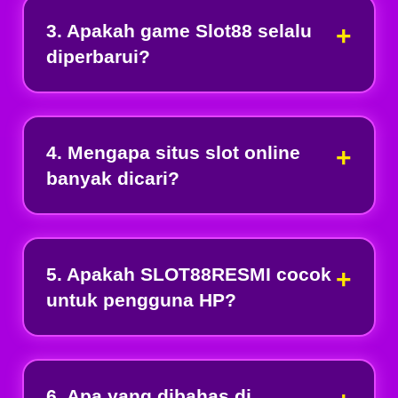
Y
3. Apakah game Slot88 selalu
+
diperbarui?
Yamatoya
Z
Zaxy
4. Mengapa situs slot online
+
Zoggs
banyak dicari?
0-9
4Moms
59S
5. Apakah SLOT88RESMI cocok
+
untuk pengguna HP?
6. Apa yang dibahas di