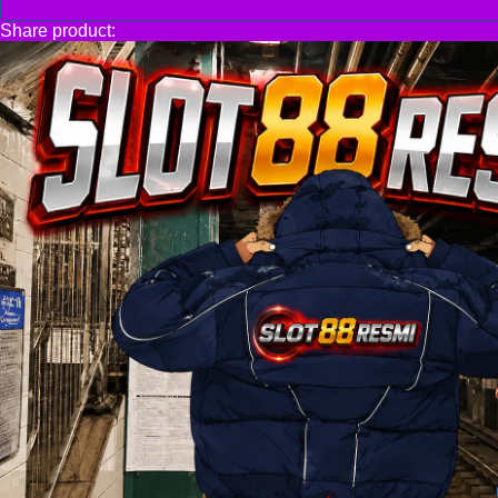
Share product: