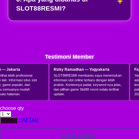
+
SLOT88RESMI?
Testimoni Member
Rizky Ramadhan — Yogyakarta
Fajar Hidayat 
sional
SLOT88RESMI membantu saya menemukan
Yang paling saya 
itus slot
informasi slot online terbaru dengan lebih
adalah tampilannya
 dan
praktis. Kontennya padat, keyword-nya jelas,
lengkap. Cocok untu
udah
dan pilihan game Slot88 resmi selalu terlihat
paling gacor serta 
update.
2026.
choose qty
DAFTAR
LOGIN
CLAIM BONUS