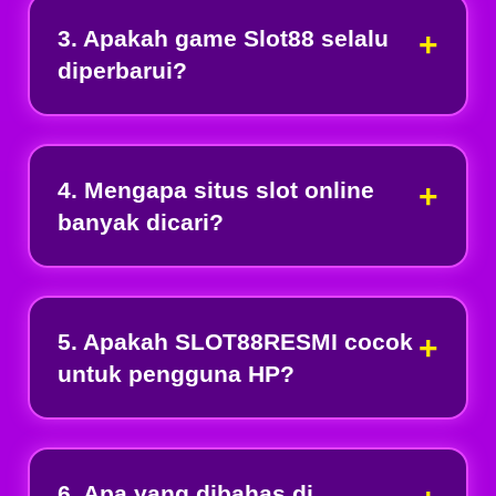
Y
3. Apakah game Slot88 selalu
+
diperbarui?
Yamatoya
Z
Zaxy
4. Mengapa situs slot online
+
Zoggs
banyak dicari?
0-9
4Moms
59S
5. Apakah SLOT88RESMI cocok
+
untuk pengguna HP?
6. Apa yang dibahas di