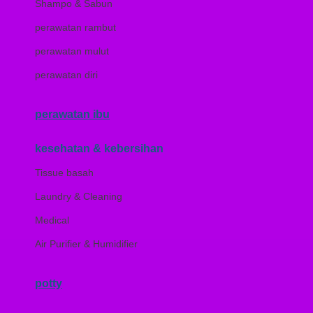
Shampo & Sabun
Love To Dream
perawatan rambut
M
perawatan mulut
Magformers
perawatan diri
Mama's Choice
perawatan ibu
Mamas&Papas
Mamaway
kesehatan & kebersihan
Maxi Cosi
Tissue basah
Megabloks
Laundry & Cleaning
Micro
Medical
MiDeer
Air Purifier & Humidifier
Mimi & Lula
potty
Mini Monkey
Moby