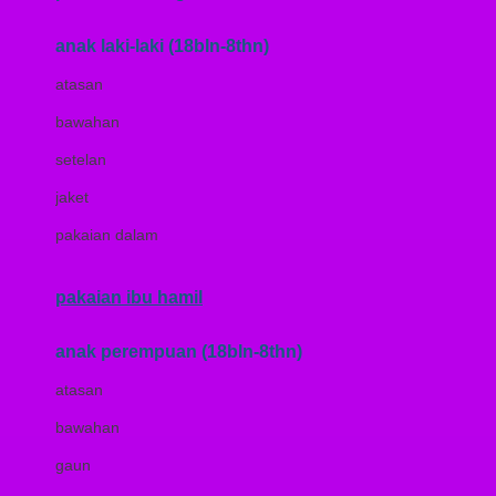
Bumkins
anak laki-laki (18bln-8thn)
C
atasan
Cetaphil
bawahan
Chicco
setelan
Childlife
jaket
Clevamama
pakaian dalam
Cocolatte
Cottonseeds
pakaian ibu hamil
Cozy N Safe
anak perempuan (18bln-8thn)
Crane
atasan
Cybex
bawahan
D
gaun
Dae Organics