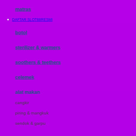
Hauck
matras
Havaianas
DAFTAR SLOT88RESMI
Hegen
botol
Hot Wheels
sterilizer & warmers
Hybrid
I
soothers & teethers
Inlacta DHA
celemek
Interlac
alat makan
Ivenet
cangkir
J
piring & mangkuk
Jack N Jill
sendok & garpu
Joie