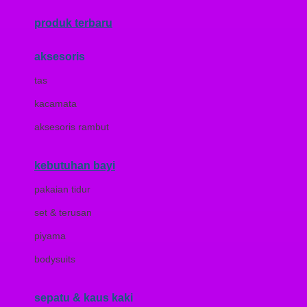
Azetabio
produk terbaru
B
aksesoris
Baabaasheepz
tas
Babiators
kacamata
Baby Dove
aksesoris rambut
Baby Jogger
Baby Rovega
kebutuhan bayi
Babybee
pakaian tidur
Banana Boat
set & terusan
Banz
piyama
Barbie
bodysuits
Beaba
Beauty Barn
sepatu & kaus kaki