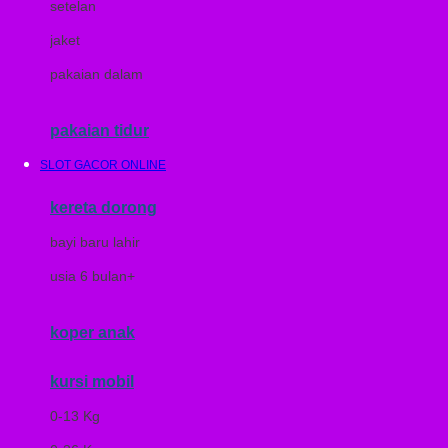
setelan
Docare
jaket
Doona
pakaian dalam
Down To Earth
Drew
pakaian tidur
Dr. Brown's
SLOT GACOR ONLINE
E
kereta dorong
ELC
bayi baru lahir
Ergobaby
usia 6 bulan+
Expert Care
koper anak
Ezyroller
kursi mobil
F
0-13 Kg
Felt So Sweet