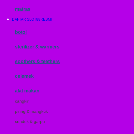
Hauck
matras
Havaianas
DAFTAR SLOT88RESMI
Hegen
botol
Hot Wheels
sterilizer & warmers
Hybrid
I
soothers & teethers
Inlacta DHA
celemek
Interlac
alat makan
Ivenet
cangkir
J
piring & mangkuk
Jack N Jill
sendok & garpu
Joie