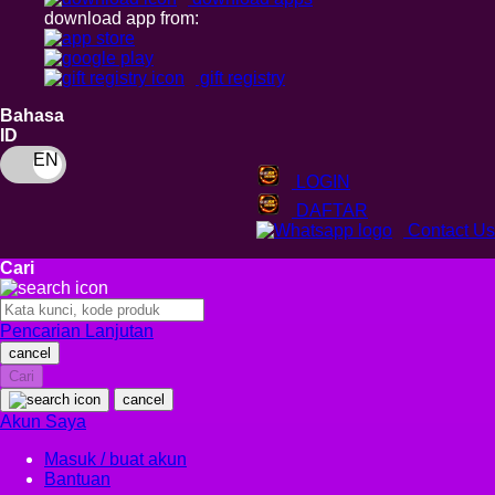
Oh Ma Grain
download app from:
Okiedog
gift registry
P
Bahasa
ID
Peachy
Phil & Ted's
LOGIN
DAFTAR
Philips Avent
Contact Us
Pigeon
Cari
Playgro
Poled Global
Pencarian Lanjutan
cancel
Ponycycle
Cari
Puma
cancel
Akun Saya
Pureats
Masuk / buat akun
Bantuan
Q