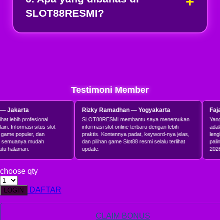
+
SLOT88RESMI?
Testimoni Member
Rizky Ramadhan — Yogyakarta
Fajar Hidayat — 
onal
SLOT88RESMI membantu saya menemukan
Yang paling saya s
us slot
informasi slot online terbaru dengan lebih
adalah tampilannya r
an
praktis. Kontennya padat, keyword-nya jelas,
lengkap. Cocok untuk
ah
dan pilihan game Slot88 resmi selalu terlihat
paling gacor serta ga
update.
2026.
choose qty
DAFTAR
LOGIN
CLAIM BONUS