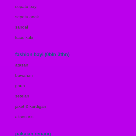
Bio Oil
sepatu bayi
Biolane
sepatu anak
Bite Fighters
sandal
Bizzi Growin
kaus kaki
Blackmores
fashion bayi (0bln-3thn)
Blooming Marvellous
atasan
Bonnels
bawahan
Bravado
gaun
Bruder
setelan
Brush Baby
jaket & kardigan
Buds Organics
aksesoris
Bugaboo
Buggygear
pakaian renang