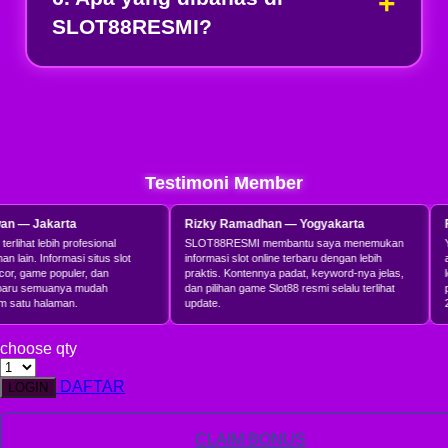
+
SLOT88RESMI?
Testimoni Member
Rizky Ramadhan — Yogyakarta
Fajar Hidaya
fesional
SLOT88RESMI membantu saya menemukan
Yang paling sa
i situs slot
informasi slot online terbaru dengan lebih
adalah tampilan
er, dan
praktis. Kontennya padat, keyword-nya jelas,
lengkap. Cocok u
 mudah
dan pilihan game Slot88 resmi selalu terlihat
paling gacor ser
.
update.
2026.
choose qty
DAFTAR
LOGIN
CLAIM BONUS