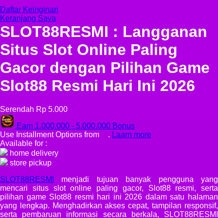
Daftar Keinginan
QV Baby
Keranjang Saya
SLOT88RESMI : Langganan
R
Situs Slot Online Paling
Real Shades
Gacor dengan Pilihan Game
Red Castle
Slot88 Resmi Hari Ini 2026
Ribbon Madness
S
Serendah
Rp 5.000
Sebamed
Earn
1.000.000
-
5.000.000
Bonus
Use Installment Options from
.
Laarn more
Silver Cross
Available for :
home delivery
Simply Idea
store pickup
Skip Hop
SLOT88RESMI
menjadi tujuan banyak pengguna yang
mencari situs slot online paling gacor, Slot88 resmi, serta
Spectra
pilihan game Slot88 resmi hari ini 2026 dalam satu halaman
yang lengkap. Menghadirkan akses cepat, tampilan responsif,
Squishmallows
serta pembaruan informasi secara berkala, SLOT88RESMI