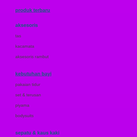
Azetabio
produk terbaru
B
aksesoris
Baabaasheepz
tas
Babiators
kacamata
Baby Dove
aksesoris rambut
Baby Jogger
Baby Rovega
kebutuhan bayi
Babybee
pakaian tidur
Banana Boat
set & terusan
Banz
piyama
Barbie
bodysuits
Beaba
Beauty Barn
sepatu & kaus kaki