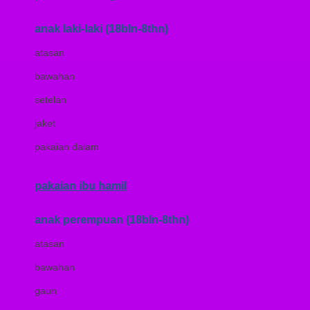
Bumkins
anak laki-laki (18bln-8thn)
C
atasan
Cetaphil
bawahan
Chicco
setelan
Childlife
jaket
Clevamama
pakaian dalam
Cocolatte
Cottonseeds
pakaian ibu hamil
Cozy N Safe
anak perempuan (18bln-8thn)
Crane
atasan
Cybex
bawahan
D
gaun
Dae Organics