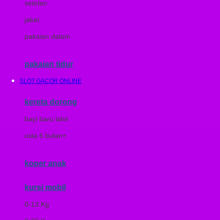
setelan
Docare
jaket
Doona
pakaian dalam
Down To Earth
Drew
pakaian tidur
Dr. Brown's
SLOT GACOR ONLINE
E
kereta dorong
ELC
bayi baru lahir
Ergobaby
usia 6 bulan+
Expert Care
koper anak
Ezyroller
kursi mobil
F
0-13 Kg
Felt So Sweet