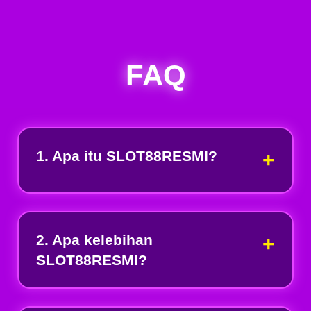
TY Toys
U
FAQ
V
Veja
Vitaflow
1. Apa itu SLOT88RESMI?
+
Vtech
W
Waterland
2. Apa kelebihan
+
Wellness
SLOT88RESMI?
X
Xootz