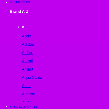
SLOT88RESMI
Brand A-Z
A
Addo
Adidas
Airfree
Alamii
Amara
Aqua Scale
Asics
Aveeno
Awan
SITUS SLOT ONLINE