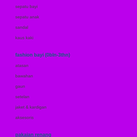
Bio Oil
sepatu bayi
Biolane
sepatu anak
Bite Fighters
sandal
Bizzi Growin
kaus kaki
Blackmores
fashion bayi (0bln-3thn)
Blooming Marvellous
atasan
Bonnels
bawahan
Bravado
gaun
Bruder
setelan
Brush Baby
jaket & kardigan
Buds Organics
aksesoris
Bugaboo
Buggygear
pakaian renang