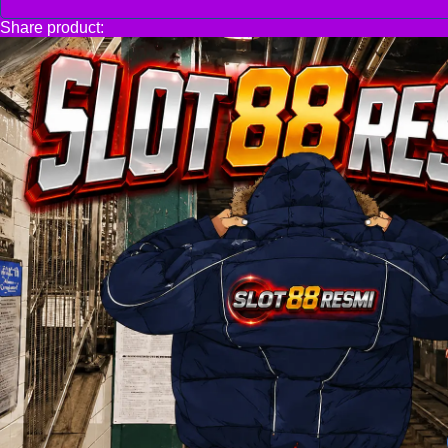
Share product: