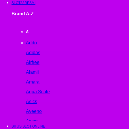
SLOT88RESMI
Brand A-Z
A
Addo
Adidas
Airfree
Alamii
Amara
Aqua Scale
Asics
Aveeno
Awan
SITUS SLOT ONLINE