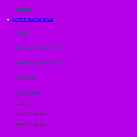
Hauck
matras
Havaianas
DAFTAR SLOT88RESMI
Hegen
botol
Hot Wheels
sterilizer & warmers
Hybrid
I
soothers & teethers
Inlacta DHA
celemek
Interlac
alat makan
Ivenet
cangkir
J
piring & mangkuk
Jack N Jill
sendok & garpu
Joie