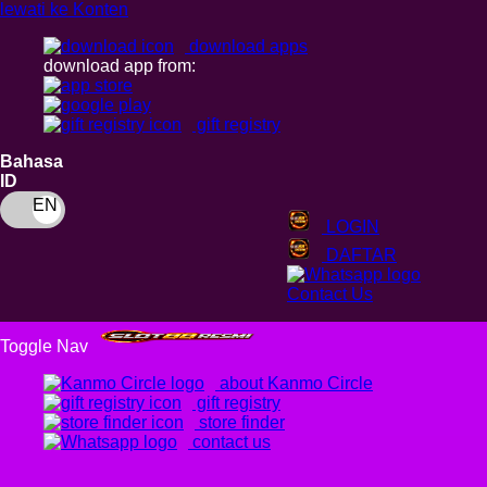
lewati ke Konten
download apps
download app from:
gift registry
Bahasa
ID
LOGIN
DAFTAR
Contact Us
Toggle Nav
about Kanmo Circle
gift registry
store finder
contact us