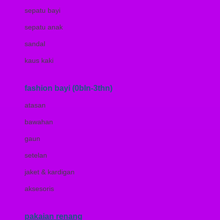
Bio Oil
sepatu bayi
Biolane
sepatu anak
Bite Fighters
sandal
Bizzi Growin
kaus kaki
Blackmores
fashion bayi (0bln-3thn)
Blooming Marvellous
atasan
Bonnels
bawahan
Bravado
gaun
Bruder
setelan
Brush Baby
jaket & kardigan
Buds Organics
aksesoris
Bugaboo
Buggygear
pakaian renang