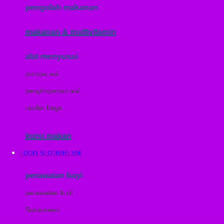
Joolz
pengolah makanan
Jujube
makanan & multivitamin
K
alat menyusui
Kiddycuts
pompa asi
Kumon
penyimpanan asi
L
cooler bags
Leapfrog
Leclerc
kursi makan
Lee Vierra
LOGIN SLOT88RESMI
Lillebaby
perawatan bayi
Little Bird Told Me
perawatan kulit
Little Miss Janis
Sunscreen
London Taxi