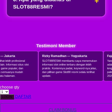
+
SLOT88RESMI?
Testimoni Member
Rizky Ramadhan — Yogyakarta
Fajar Hidayat —
ional
SLOT88RESMI membantu saya menemukan
Yang paling saya 
tus slot
informasi slot online terbaru dengan lebih
adalah tampilannya 
 dan
praktis. Kontennya padat, keyword-nya jelas,
lengkap. Cocok untu
dah
dan pilihan game Slot88 resmi selalu terlihat
paling gacor serta g
update.
2026.
choose qty
DAFTAR
LOGIN
CLAIM BONUS