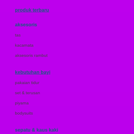
Azetabio
produk terbaru
B
aksesoris
Baabaasheepz
tas
Babiators
kacamata
Baby Dove
aksesoris rambut
Baby Jogger
Baby Rovega
kebutuhan bayi
Babybee
pakaian tidur
Banana Boat
set & terusan
Banz
piyama
Barbie
bodysuits
Beaba
Beauty Barn
sepatu & kaus kaki