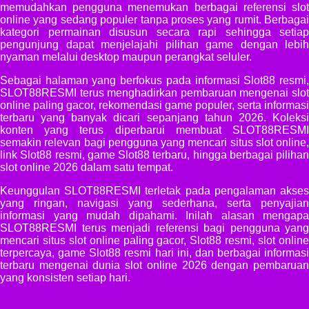
Starbooks
memudahkan pengguna menemukan berbagai referensi slot
online yang sedang populer tanpa proses yang rumit. Berbagai
Stick-O
kategori permainan disusun secara rapi sehingga setiap
pengunjung dapat menjelajahi pilihan game dengan lebih
Stokke
nyaman melalui desktop maupun perangkat seluler.
Sudocrem
Sebagai halaman yang berfokus pada informasi Slot88 resmi,
SLOT88RESMI terus menghadirkan pembaruan mengenai slot
Sumimo
online paling gacor, rekomendasi game populer, serta informasi
terbaru yang banyak dicari sepanjang tahun 2026. Koleksi
Sunnylife
konten yang terus diperbarui membuat SLOT88RESMI
semakin relevan bagi pengguna yang mencari situs slot online,
Sun-Staches
link Slot88 resmi, game Slot88 terbaru, hingga berbagai pilihan
slot online 2026 dalam satu tempat.
Swimava
Keunggulan SLOT88RESMI terletak pada pengalaman akses
T
yang ringan, navigasi yang sederhana, serta penyajian
informasi yang mudah dipahami. Inilah alasan mengapa
Tommee Tippee
SLOT88RESMI terus menjadi referensi bagi pengguna yang
mencari situs slot online paling gacor, Slot88 resmi, slot online
Trunki
terpercaya, game Slot88 resmi hari ini, dan berbagai informasi
terbaru mengenai dunia slot online 2026 dengan pembaruan
Tutti Bambini
yang konsisten setiap hari.
Twistshake