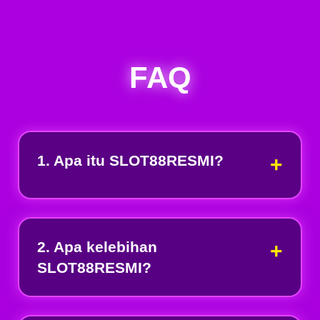
TY Toys
U
FAQ
V
Veja
Vitaflow
1. Apa itu SLOT88RESMI?
+
Vtech
W
Waterland
2. Apa kelebihan
+
Wellness
SLOT88RESMI?
X
Xootz