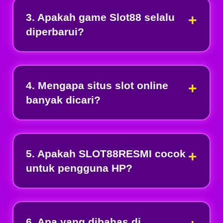
Y
3. Apakah game Slot88 selalu
+
diperbarui?
Yamatoya
Z
Zaxy
4. Mengapa situs slot online
+
Zoggs
banyak dicari?
0-9
4Moms
59S
5. Apakah SLOT88RESMI cocok
+
untuk pengguna HP?
6. Apa yang dibahas di