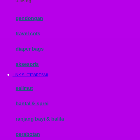
0-36 Kg
Fisher Price
Flipper
gendongan
Friends Of Sally
travel cots
G
Gb
diaper bags
Geko
aksesoris
Graco
LINK SLOT88RESMI
Gund
selimut
H
bantal & sprei
Habbie
Haenim
ranjang bayi & balita
Happy Horse
perabotan
Happy Tummy