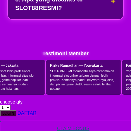
+
SLOT88RESMI?
Testimoni Member
Rizky Ramadhan — Yogyakarta
Fajar Hidayat —
ional
SLOT88RESMI membantu saya menemukan
Yang paling saya 
tus slot
informasi slot online terbaru dengan lebih
adalah tampilannya 
 dan
praktis. Kontennya padat, keyword-nya jelas,
lengkap. Cocok untu
dah
dan pilihan game Slot88 resmi selalu terlihat
paling gacor serta g
update.
2026.
choose qty
DAFTAR
LOGIN
CLAIM BONUS