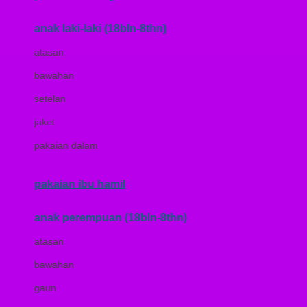
Bumkins
anak laki-laki (18bln-8thn)
C
atasan
Cetaphil
bawahan
Chicco
setelan
Childlife
jaket
Clevamama
pakaian dalam
Cocolatte
Cottonseeds
pakaian ibu hamil
Cozy N Safe
anak perempuan (18bln-8thn)
Crane
atasan
Cybex
bawahan
D
gaun
Dae Organics