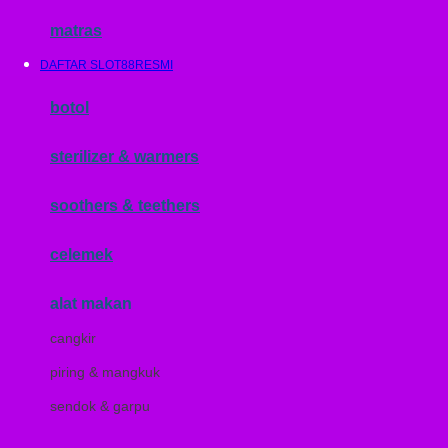
Hauck
matras
Havaianas
DAFTAR SLOT88RESMI
Hegen
botol
Hot Wheels
sterilizer & warmers
Hybrid
I
soothers & teethers
Inlacta DHA
celemek
Interlac
alat makan
Ivenet
cangkir
J
piring & mangkuk
Jack N Jill
sendok & garpu
Joie