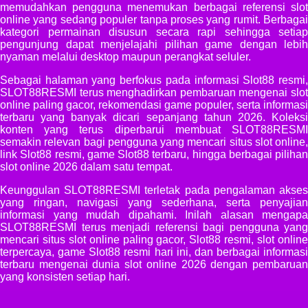
Starbooks
memudahkan pengguna menemukan berbagai referensi slot
online yang sedang populer tanpa proses yang rumit. Berbagai
Stick-O
kategori permainan disusun secara rapi sehingga setiap
pengunjung dapat menjelajahi pilihan game dengan lebih
Stokke
nyaman melalui desktop maupun perangkat seluler.
Sudocrem
Sebagai halaman yang berfokus pada informasi Slot88 resmi,
SLOT88RESMI terus menghadirkan pembaruan mengenai slot
Sumimo
online paling gacor, rekomendasi game populer, serta informasi
terbaru yang banyak dicari sepanjang tahun 2026. Koleksi
Sunnylife
konten yang terus diperbarui membuat SLOT88RESMI
semakin relevan bagi pengguna yang mencari situs slot online,
Sun-Staches
link Slot88 resmi, game Slot88 terbaru, hingga berbagai pilihan
slot online 2026 dalam satu tempat.
Swimava
Keunggulan SLOT88RESMI terletak pada pengalaman akses
T
yang ringan, navigasi yang sederhana, serta penyajian
informasi yang mudah dipahami. Inilah alasan mengapa
Tommee Tippee
SLOT88RESMI terus menjadi referensi bagi pengguna yang
mencari situs slot online paling gacor, Slot88 resmi, slot online
Trunki
terpercaya, game Slot88 resmi hari ini, dan berbagai informasi
terbaru mengenai dunia slot online 2026 dengan pembaruan
Tutti Bambini
yang konsisten setiap hari.
Twistshake