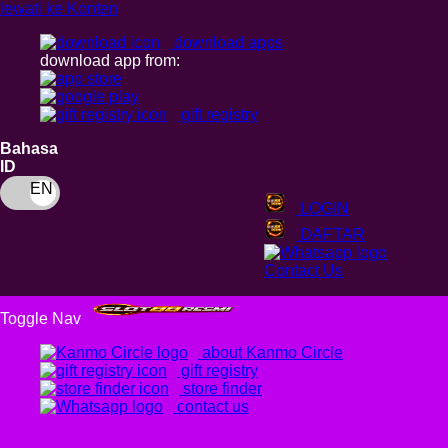
lewati ke Konten
download apps
download app from:
gift registry
Bahasa
ID
LOGIN
DAFTAR
Contact Us
Toggle Nav
about Kanmo Circle
gift registry
store finder
contact us