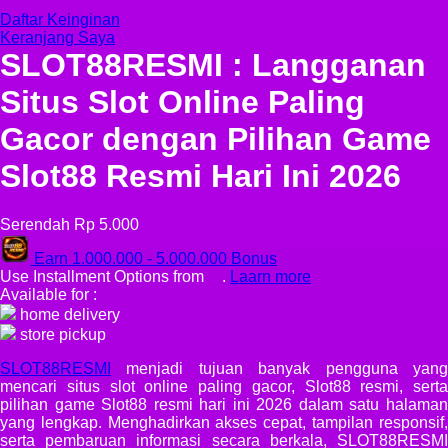
Daftar Keinginan
QV Baby
Keranjang Saya
SLOT88RESMI : Langganan
R
Situs Slot Online Paling
Real Shades
Gacor dengan Pilihan Game
Red Castle
Slot88 Resmi Hari Ini 2026
Ribbon Madness
S
Serendah
Rp 5.000
Sebamed
Earn
1.000.000
-
5.000.000
Bonus
Use Installment Options from
.
Laarn more
Silver Cross
Available for :
home delivery
Simply Idea
store pickup
Skip Hop
SLOT88RESMI
menjadi tujuan banyak pengguna yang
mencari situs slot online paling gacor, Slot88 resmi, serta
Spectra
pilihan game Slot88 resmi hari ini 2026 dalam satu halaman
yang lengkap. Menghadirkan akses cepat, tampilan responsif,
Squishmallows
serta pembaruan informasi secara berkala, SLOT88RESMI