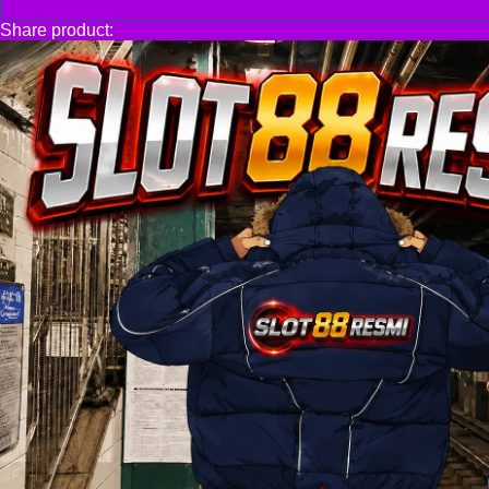
Share product: