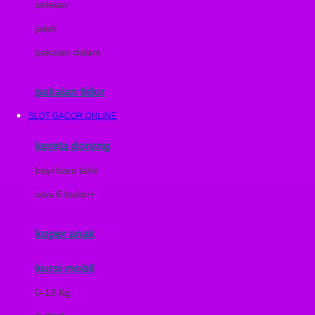
setelan
Docare
jaket
Doona
pakaian dalam
Down To Earth
Drew
pakaian tidur
Dr. Brown's
SLOT GACOR ONLINE
E
kereta dorong
ELC
bayi baru lahir
Ergobaby
usia 6 bulan+
Expert Care
koper anak
Ezyroller
kursi mobil
F
0-13 Kg
Felt So Sweet