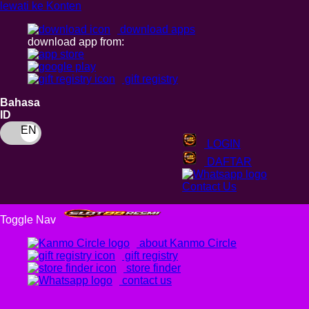
lewati ke Konten
download apps
download app from:
gift registry
Bahasa
ID
LOGIN
DAFTAR
Contact Us
Toggle Nav
about Kanmo Circle
gift registry
store finder
contact us