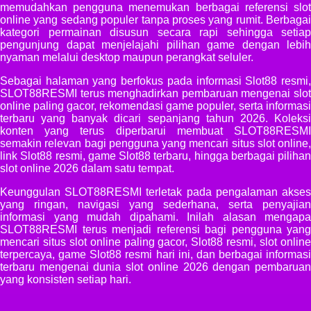
Starbooks
memudahkan pengguna menemukan berbagai referensi slot
online yang sedang populer tanpa proses yang rumit. Berbagai
Stick-O
kategori permainan disusun secara rapi sehingga setiap
pengunjung dapat menjelajahi pilihan game dengan lebih
Stokke
nyaman melalui desktop maupun perangkat seluler.
Sudocrem
Sebagai halaman yang berfokus pada informasi Slot88 resmi,
SLOT88RESMI terus menghadirkan pembaruan mengenai slot
Sumimo
online paling gacor, rekomendasi game populer, serta informasi
terbaru yang banyak dicari sepanjang tahun 2026. Koleksi
Sunnylife
konten yang terus diperbarui membuat SLOT88RESMI
semakin relevan bagi pengguna yang mencari situs slot online,
Sun-Staches
link Slot88 resmi, game Slot88 terbaru, hingga berbagai pilihan
slot online 2026 dalam satu tempat.
Swimava
Keunggulan SLOT88RESMI terletak pada pengalaman akses
T
yang ringan, navigasi yang sederhana, serta penyajian
informasi yang mudah dipahami. Inilah alasan mengapa
Tommee Tippee
SLOT88RESMI terus menjadi referensi bagi pengguna yang
mencari situs slot online paling gacor, Slot88 resmi, slot online
Trunki
terpercaya, game Slot88 resmi hari ini, dan berbagai informasi
terbaru mengenai dunia slot online 2026 dengan pembaruan
Tutti Bambini
yang konsisten setiap hari.
Twistshake