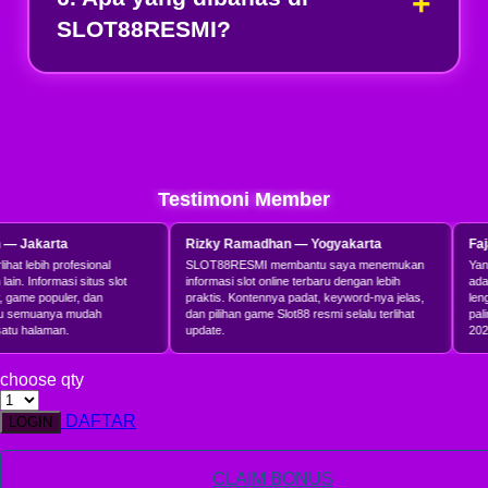
+
SLOT88RESMI?
Testimoni Member
Rizky Ramadhan — Yogyakarta
Fajar Hidayat —
ional
SLOT88RESMI membantu saya menemukan
Yang paling saya 
tus slot
informasi slot online terbaru dengan lebih
adalah tampilannya 
 dan
praktis. Kontennya padat, keyword-nya jelas,
lengkap. Cocok untu
dah
dan pilihan game Slot88 resmi selalu terlihat
paling gacor serta g
update.
2026.
choose qty
DAFTAR
LOGIN
CLAIM BONUS