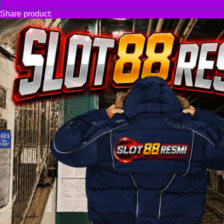
Share product: