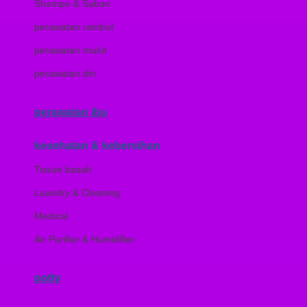
Shampo & Sabun
Love To Dream
perawatan rambut
M
perawatan mulut
Magformers
perawatan diri
Mama's Choice
perawatan ibu
Mamas&Papas
Mamaway
kesehatan & kebersihan
Maxi Cosi
Tissue basah
Megabloks
Laundry & Cleaning
Micro
Medical
MiDeer
Air Purifier & Humidifier
Mimi & Lula
potty
Mini Monkey
Moby