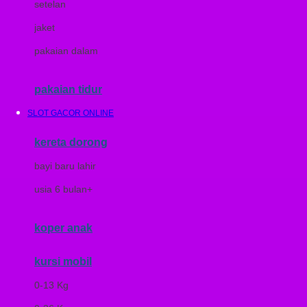
setelan
Docare
jaket
Doona
pakaian dalam
Down To Earth
Drew
pakaian tidur
Dr. Brown's
SLOT GACOR ONLINE
E
kereta dorong
ELC
bayi baru lahir
Ergobaby
usia 6 bulan+
Expert Care
koper anak
Ezyroller
kursi mobil
F
0-13 Kg
Felt So Sweet