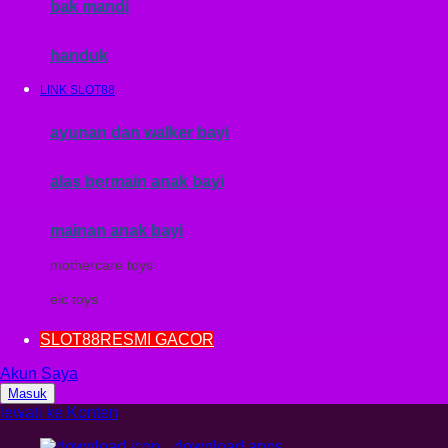
bak mandi
Momami
handuk
Mothercare
LINK SLOT88
Mustela
My Buddy Tag
ayunan dan walker bayi
My K
alas bermain anak bayi
N
mainan anak bayi
Naif
mothercare toys
Nike
elc toys
Nordic Natural
SLOT88RESMI GACOR
Nuby
Akun Saya
Nuna
Masuk
lewati ke Konten
O
download apps