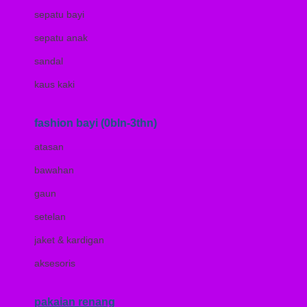
Bio Oil
sepatu bayi
Biolane
sepatu anak
Bite Fighters
sandal
Bizzi Growin
kaus kaki
Blackmores
fashion bayi (0bln-3thn)
Blooming Marvellous
atasan
Bonnels
bawahan
Bravado
gaun
Bruder
setelan
Brush Baby
jaket & kardigan
Buds Organics
aksesoris
Bugaboo
Buggygear
pakaian renang