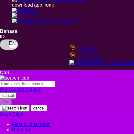
Oh Ma Grain
download app from:
Okiedog
gift registry
P
Bahasa
ID
Peachy
Phil & Ted's
LOGIN
DAFTAR
Philips Avent
Contact Us
Pigeon
Cari
Playgro
Poled Global
Pencarian Lanjutan
cancel
Ponycycle
Cari
Puma
cancel
Akun Saya
Pureats
Masuk / buat akun
Bantuan
Q