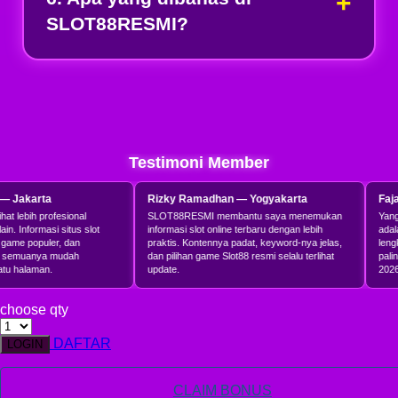
+
SLOT88RESMI?
Testimoni Member
Rizky Ramadhan — Yogyakarta
Fajar Hidayat — 
nal
SLOT88RESMI membantu saya menemukan
Yang paling saya su
s slot
informasi slot online terbaru dengan lebih
adalah tampilannya re
an
praktis. Kontennya padat, keyword-nya jelas,
lengkap. Cocok untuk 
h
dan pilihan game Slot88 resmi selalu terlihat
paling gacor serta gam
update.
2026.
choose qty
DAFTAR
LOGIN
CLAIM BONUS