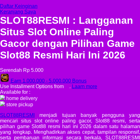
Daftar Keinginan
QV Baby
Keranjang Saya
SLOT88RESMI : Langganan
R
Situs Slot Online Paling
Real Shades
Gacor dengan Pilihan Game
Red Castle
Slot88 Resmi Hari Ini 2026
Ribbon Madness
S
Serendah
Rp 5.000
Sebamed
Earn
1.000.000
-
5.000.000
Bonus
Use Installment Options from
.
Laarn more
Silver Cross
Available for :
home delivery
Simply Idea
store pickup
Skip Hop
SLOT88RESMI
menjadi tujuan banyak pengguna yang
mencari situs slot online paling gacor, Slot88 resmi, serta
Spectra
pilihan game Slot88 resmi hari ini 2026 dalam satu halaman
yang lengkap. Menghadirkan akses cepat, tampilan responsif,
Squishmallows
serta pembaruan informasi secara berkala, SLOT88RESMI