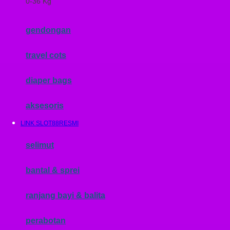
0-36 Kg
Fisher Price
Flipper
gendongan
Friends Of Sally
travel cots
G
Gb
diaper bags
Geko
aksesoris
Graco
LINK SLOT88RESMI
Gund
selimut
H
bantal & sprei
Habbie
Haenim
ranjang bayi & balita
Happy Horse
perabotan
Happy Tummy