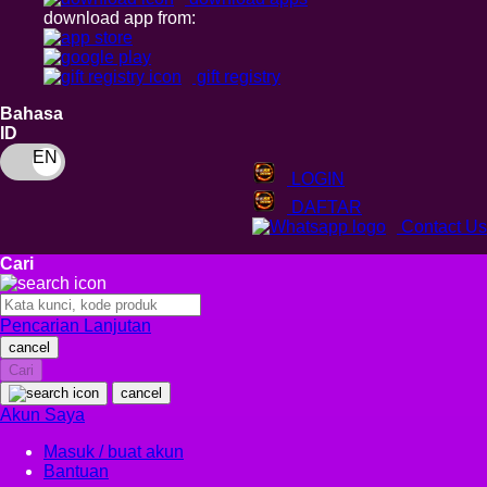
Oh Ma Grain
download app from:
Okiedog
gift registry
P
Bahasa
ID
Peachy
Phil & Ted's
LOGIN
DAFTAR
Philips Avent
Contact Us
Pigeon
Cari
Playgro
Poled Global
Pencarian Lanjutan
cancel
Ponycycle
Cari
Puma
cancel
Akun Saya
Pureats
Masuk / buat akun
Bantuan
Q