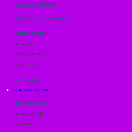
Joolz
pengolah makanan
Jujube
makanan & multivitamin
K
alat menyusui
Kiddycuts
pompa asi
Kumon
penyimpanan asi
L
cooler bags
Leapfrog
Leclerc
kursi makan
Lee Vierra
LOGIN SLOT88RESMI
Lillebaby
perawatan bayi
Little Bird Told Me
perawatan kulit
Little Miss Janis
Sunscreen
London Taxi