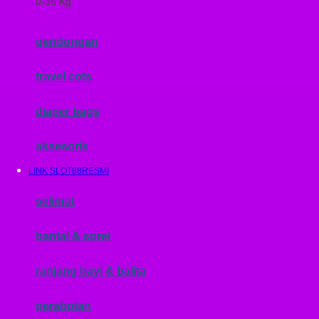
0-36 Kg
Fisher Price
Flipper
gendongan
Friends Of Sally
travel cots
G
Gb
diaper bags
Geko
aksesoris
Graco
LINK SLOT88RESMI
Gund
selimut
H
bantal & sprei
Habbie
Haenim
ranjang bayi & balita
Happy Horse
perabotan
Happy Tummy