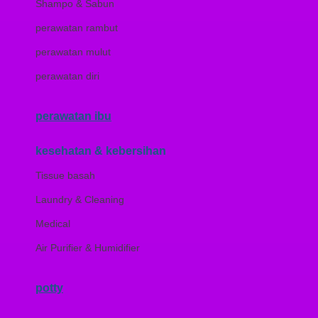
Shampo & Sabun
Love To Dream
perawatan rambut
M
perawatan mulut
Magformers
perawatan diri
Mama's Choice
perawatan ibu
Mamas&Papas
Mamaway
kesehatan & kebersihan
Maxi Cosi
Tissue basah
Megabloks
Laundry & Cleaning
Micro
Medical
MiDeer
Air Purifier & Humidifier
Mimi & Lula
potty
Mini Monkey
Moby