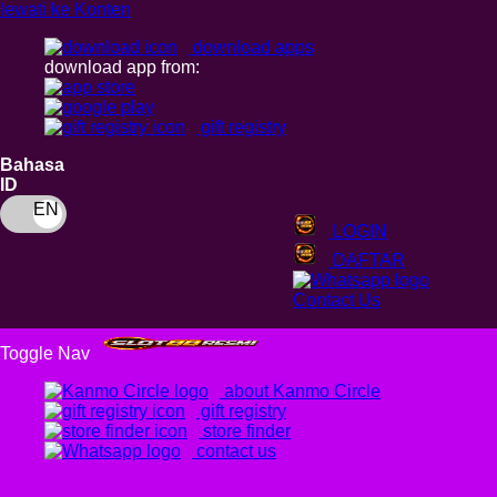
lewati ke Konten
download apps
download app from:
gift registry
Bahasa
ID
LOGIN
DAFTAR
Contact Us
Toggle Nav
about Kanmo Circle
gift registry
store finder
contact us