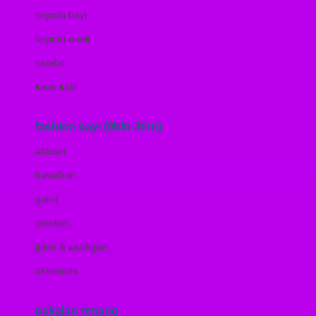
Bio Oil
sepatu bayi
Biolane
sepatu anak
Bite Fighters
sandal
Bizzi Growin
kaus kaki
Blackmores
fashion bayi (0bln-3thn)
Blooming Marvellous
atasan
Bonnels
bawahan
Bravado
gaun
Bruder
setelan
Brush Baby
jaket & kardigan
Buds Organics
aksesoris
Bugaboo
Buggygear
pakaian renang