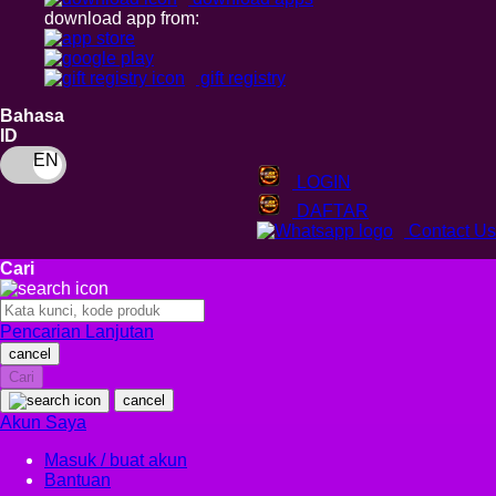
Oh Ma Grain
download app from:
Okiedog
gift registry
P
Bahasa
ID
Peachy
Phil & Ted's
LOGIN
DAFTAR
Philips Avent
Contact Us
Pigeon
Cari
Playgro
Poled Global
Pencarian Lanjutan
cancel
Ponycycle
Cari
Puma
cancel
Akun Saya
Pureats
Masuk / buat akun
Bantuan
Q