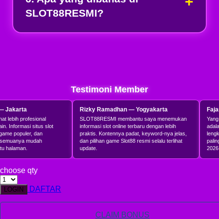
+
SLOT88RESMI?
Testimoni Member
Rizky Ramadhan — Yogyakarta
Fajar Hidayat — 
nal
SLOT88RESMI membantu saya menemukan
Yang paling saya su
s slot
informasi slot online terbaru dengan lebih
adalah tampilannya re
an
praktis. Kontennya padat, keyword-nya jelas,
lengkap. Cocok untuk 
h
dan pilihan game Slot88 resmi selalu terlihat
paling gacor serta gam
update.
2026.
choose qty
DAFTAR
LOGIN
CLAIM BONUS