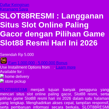
Daftar Keinginan
QV Baby
Keranjang Saya
SLOT88RESMI : Langganan
R
Situs Slot Online Paling
Real Shades
Gacor dengan Pilihan Game
Red Castle
Slot88 Resmi Hari Ini 2026
Ribbon Madness
S
Serendah
Rp 5.000
Sebamed
Earn
1.000.000
-
5.000.000
Bonus
Use Installment Options from
.
Laarn more
Silver Cross
Available for :
home delivery
Simply Idea
store pickup
Skip Hop
SLOT88RESMI
menjadi tujuan banyak pengguna yang
mencari situs slot online paling gacor, Slot88 resmi, serta
Spectra
pilihan game Slot88 resmi hari ini 2026 dalam satu halaman
yang lengkap. Menghadirkan akses cepat, tampilan responsif,
Squishmallows
serta pembaruan informasi secara berkala, SLOT88RESMI