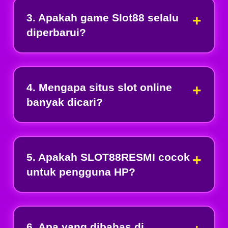
Y
3. Apakah game Slot88 selalu
+
diperbarui?
Yamatoya
Z
Zaxy
4. Mengapa situs slot online
+
Zoggs
banyak dicari?
0-9
4Moms
59S
5. Apakah SLOT88RESMI cocok
+
untuk pengguna HP?
6. Apa yang dibahas di