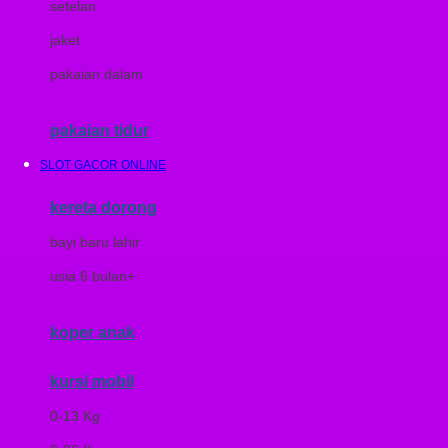
setelan
Docare
jaket
Doona
pakaian dalam
Down To Earth
Drew
pakaian tidur
Dr. Brown's
SLOT GACOR ONLINE
E
kereta dorong
ELC
bayi baru lahir
Ergobaby
usia 6 bulan+
Expert Care
koper anak
Ezyroller
kursi mobil
F
0-13 Kg
Felt So Sweet