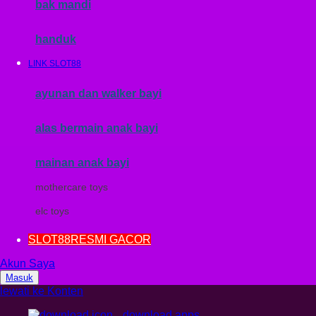
bak mandi
Momami
handuk
Mothercare
LINK SLOT88
Mustela
My Buddy Tag
ayunan dan walker bayi
My K
alas bermain anak bayi
N
mainan anak bayi
Naif
mothercare toys
Nike
elc toys
Nordic Natural
SLOT88RESMI GACOR
Nuby
Akun Saya
Nuna
Masuk
lewati ke Konten
O
download apps