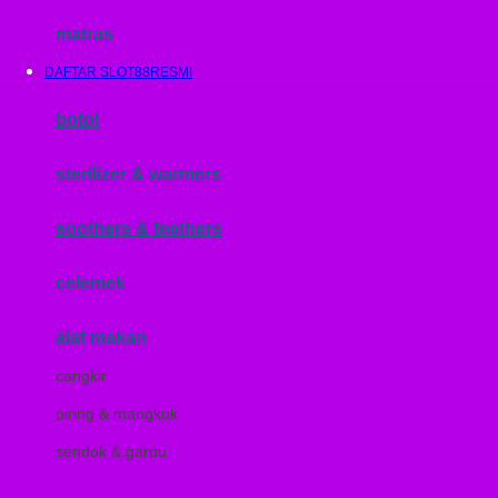
Hauck
matras
Havaianas
DAFTAR SLOT88RESMI
Hegen
botol
Hot Wheels
sterilizer & warmers
Hybrid
I
soothers & teethers
Inlacta DHA
celemek
Interlac
alat makan
Ivenet
cangkir
J
piring & mangkuk
Jack N Jill
sendok & garpu
Joie