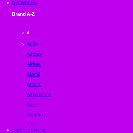
SLOT88RESMI
Brand A-Z
A
Addo
Adidas
Airfree
Alamii
Amara
Aqua Scale
Asics
Aveeno
Awan
SITUS SLOT ONLINE