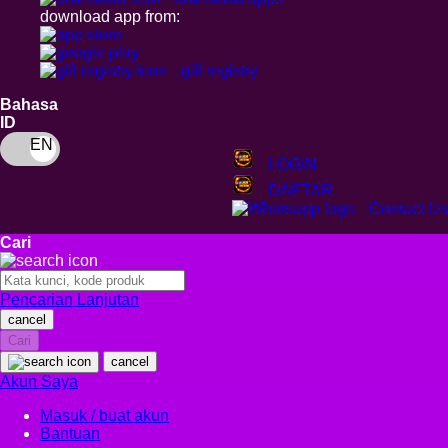
Oh Ma Grain
download app from:
Okiedog
gift registry
P
Bahasa
ID
Peachy
Phil & Ted's
LOGIN
DAFTAR
Philips Avent
Contact Us
Pigeon
Cari
Playgro
Poled Global
Pencarian Lanjutan
cancel
Ponycycle
Cari
Puma
cancel
Akun Saya
Pureats
Masuk / buat akun
Bantuan
Q