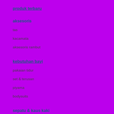
Azetabio
produk terbaru
B
aksesoris
Baabaasheepz
tas
Babiators
kacamata
Baby Dove
aksesoris rambut
Baby Jogger
Baby Rovega
kebutuhan bayi
Babybee
pakaian tidur
Banana Boat
set & terusan
Banz
piyama
Barbie
bodysuits
Beaba
Beauty Barn
sepatu & kaus kaki