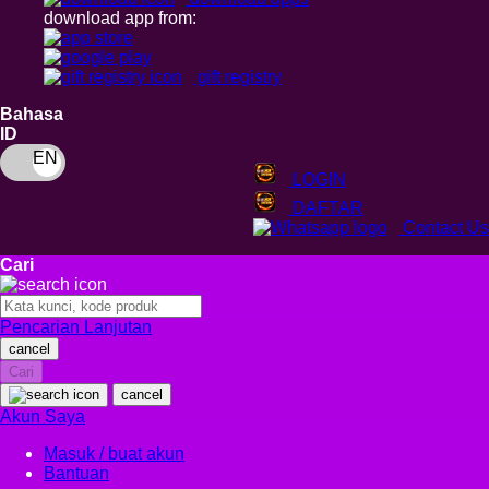
Oh Ma Grain
download app from:
Okiedog
gift registry
P
Bahasa
ID
Peachy
Phil & Ted's
LOGIN
DAFTAR
Philips Avent
Contact Us
Pigeon
Cari
Playgro
Poled Global
Pencarian Lanjutan
cancel
Ponycycle
Cari
Puma
cancel
Akun Saya
Pureats
Masuk / buat akun
Bantuan
Q