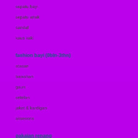
Bio Oil
sepatu bayi
Biolane
sepatu anak
Bite Fighters
sandal
Bizzi Growin
kaus kaki
Blackmores
fashion bayi (0bln-3thn)
Blooming Marvellous
atasan
Bonnels
bawahan
Bravado
gaun
Bruder
setelan
Brush Baby
jaket & kardigan
Buds Organics
aksesoris
Bugaboo
Buggygear
pakaian renang