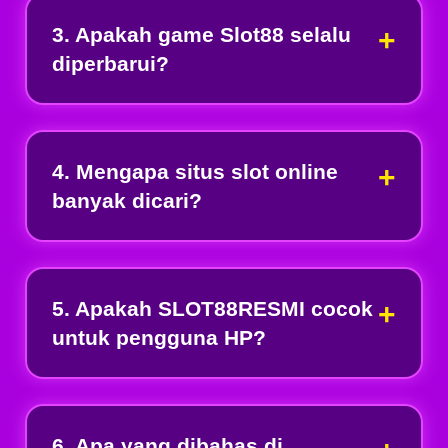
Y
3. Apakah game Slot88 selalu
+
diperbarui?
Yamatoya
Z
Zaxy
4. Mengapa situs slot online
+
Zoggs
banyak dicari?
0-9
4Moms
59S
5. Apakah SLOT88RESMI cocok
+
untuk pengguna HP?
6. Apa yang dibahas di