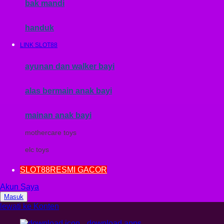
bak mandi
Momami
handuk
Mothercare
LINK SLOT88
Mustela
My Buddy Tag
ayunan dan walker bayi
My K
alas bermain anak bayi
N
mainan anak bayi
Naif
mothercare toys
Nike
elc toys
Nordic Natural
SLOT88RESMI GACOR
Nuby
Akun Saya
Nuna
Masuk
lewati ke Konten
O
download apps