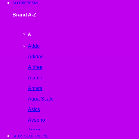
SLOT88RESMI
Brand A-Z
A
Addo
Adidas
Airfree
Alamii
Amara
Aqua Scale
Asics
Aveeno
Awan
SITUS SLOT ONLINE