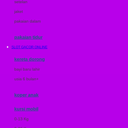
setelan
Docare
jaket
Doona
pakaian dalam
Down To Earth
Drew
pakaian tidur
Dr. Brown's
SLOT GACOR ONLINE
E
kereta dorong
ELC
bayi baru lahir
Ergobaby
usia 6 bulan+
Expert Care
koper anak
Ezyroller
kursi mobil
F
0-13 Kg
Felt So Sweet