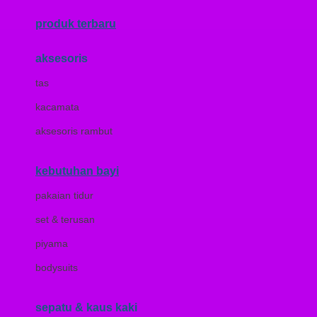
Azetabio
produk terbaru
B
aksesoris
Baabaasheepz
tas
Babiators
kacamata
Baby Dove
aksesoris rambut
Baby Jogger
Baby Rovega
kebutuhan bayi
Babybee
pakaian tidur
Banana Boat
set & terusan
Banz
piyama
Barbie
bodysuits
Beaba
Beauty Barn
sepatu & kaus kaki