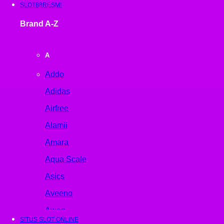
SLOT88RESMI
Brand A-Z
A
Addo
Adidas
Airfree
Alamii
Amara
Aqua Scale
Asics
Aveeno
Awan
SITUS SLOT ONLINE