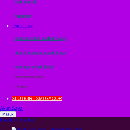
bak mandi
Momami
handuk
Mothercare
LINK SLOT88
Mustela
My Buddy Tag
ayunan dan walker bayi
My K
alas bermain anak bayi
N
mainan anak bayi
Naif
mothercare toys
Nike
elc toys
Nordic Natural
SLOT88RESMI GACOR
Nuby
Akun Saya
Nuna
Masuk
lewati ke Konten
O
download apps