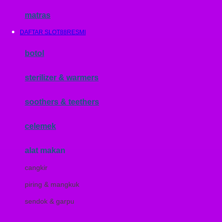
Hauck
matras
Havaianas
DAFTAR SLOT88RESMI
Hegen
botol
Hot Wheels
sterilizer & warmers
Hybrid
I
soothers & teethers
Inlacta DHA
celemek
Interlac
alat makan
Ivenet
cangkir
J
piring & mangkuk
Jack N Jill
sendok & garpu
Joie