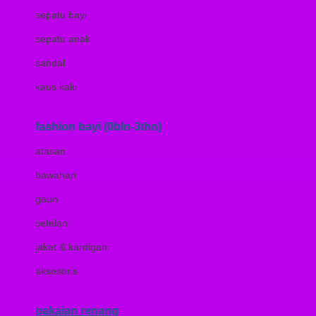
Bio Oil
sepatu bayi
Biolane
sepatu anak
Bite Fighters
sandal
Bizzi Growin
kaus kaki
Blackmores
fashion bayi (0bln-3thn)
Blooming Marvellous
atasan
Bonnels
bawahan
Bravado
gaun
Bruder
setelan
Brush Baby
jaket & kardigan
Buds Organics
aksesoris
Bugaboo
Buggygear
pakaian renang