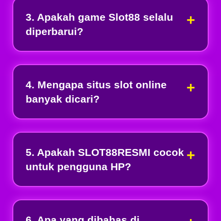
Y
3. Apakah game Slot88 selalu
+
diperbarui?
Yamatoya
Z
Zaxy
4. Mengapa situs slot online
+
Zoggs
banyak dicari?
0-9
4Moms
59S
5. Apakah SLOT88RESMI cocok
+
untuk pengguna HP?
6. Apa yang dibahas di