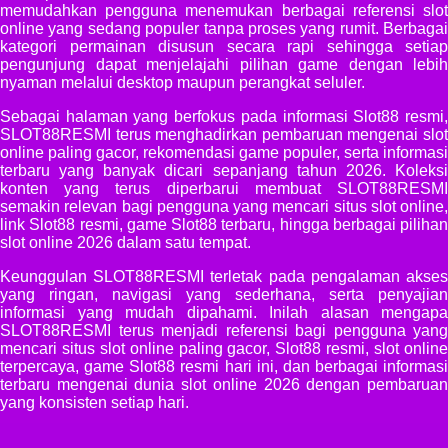
Starbooks
memudahkan pengguna menemukan berbagai referensi slot
online yang sedang populer tanpa proses yang rumit. Berbagai
Stick-O
kategori permainan disusun secara rapi sehingga setiap
pengunjung dapat menjelajahi pilihan game dengan lebih
Stokke
nyaman melalui desktop maupun perangkat seluler.
Sudocrem
Sebagai halaman yang berfokus pada informasi Slot88 resmi,
SLOT88RESMI terus menghadirkan pembaruan mengenai slot
Sumimo
online paling gacor, rekomendasi game populer, serta informasi
terbaru yang banyak dicari sepanjang tahun 2026. Koleksi
Sunnylife
konten yang terus diperbarui membuat SLOT88RESMI
semakin relevan bagi pengguna yang mencari situs slot online,
Sun-Staches
link Slot88 resmi, game Slot88 terbaru, hingga berbagai pilihan
slot online 2026 dalam satu tempat.
Swimava
Keunggulan SLOT88RESMI terletak pada pengalaman akses
T
yang ringan, navigasi yang sederhana, serta penyajian
informasi yang mudah dipahami. Inilah alasan mengapa
Tommee Tippee
SLOT88RESMI terus menjadi referensi bagi pengguna yang
mencari situs slot online paling gacor, Slot88 resmi, slot online
Trunki
terpercaya, game Slot88 resmi hari ini, dan berbagai informasi
terbaru mengenai dunia slot online 2026 dengan pembaruan
Tutti Bambini
yang konsisten setiap hari.
Twistshake