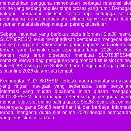
Starbooks
memudahkan pengguna menemukan berbagai referensi slot
online yang sedang populer tanpa proses yang rumit. Berbagai
Stick-O
kategori permainan disusun secara rapi sehingga setiap
pengunjung dapat menjelajahi pilihan game dengan lebih
Stokke
nyaman melalui desktop maupun perangkat seluler.
Sudocrem
Sebagai halaman yang berfokus pada informasi Slot88 resmi,
SLOT88RESMI terus menghadirkan pembaruan mengenai slot
Sumimo
online paling gacor, rekomendasi game populer, serta informasi
terbaru yang banyak dicari sepanjang tahun 2026. Koleksi
Sunnylife
konten yang terus diperbarui membuat SLOT88RESMI
semakin relevan bagi pengguna yang mencari situs slot online,
Sun-Staches
link Slot88 resmi, game Slot88 terbaru, hingga berbagai pilihan
slot online 2026 dalam satu tempat.
Swimava
Keunggulan SLOT88RESMI terletak pada pengalaman akses
T
yang ringan, navigasi yang sederhana, serta penyajian
informasi yang mudah dipahami. Inilah alasan mengapa
Tommee Tippee
SLOT88RESMI terus menjadi referensi bagi pengguna yang
mencari situs slot online paling gacor, Slot88 resmi, slot online
Trunki
terpercaya, game Slot88 resmi hari ini, dan berbagai informasi
terbaru mengenai dunia slot online 2026 dengan pembaruan
Tutti Bambini
yang konsisten setiap hari.
Twistshake