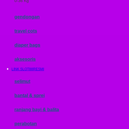
0-36 Kg
Fisher Price
Flipper
gendongan
Friends Of Sally
travel cots
G
Gb
diaper bags
Geko
aksesoris
Graco
LINK SLOT88RESMI
Gund
selimut
H
bantal & sprei
Habbie
Haenim
ranjang bayi & balita
Happy Horse
perabotan
Happy Tummy