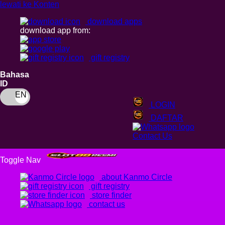
lewati ke Konten
download apps
download app from:
gift registry
Bahasa
ID
LOGIN
DAFTAR
Contact Us
Toggle Nav
about Kanmo Circle
gift registry
store finder
contact us