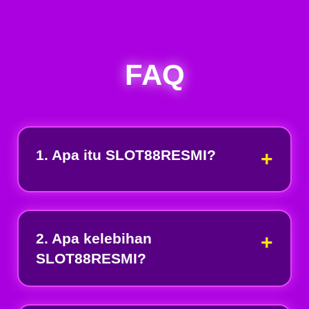
TY Toys
U
FAQ
V
Veja
Vitaflow
1. Apa itu SLOT88RESMI?
+
Vtech
W
Waterland
2. Apa kelebihan
+
Wellness
SLOT88RESMI?
X
Xootz