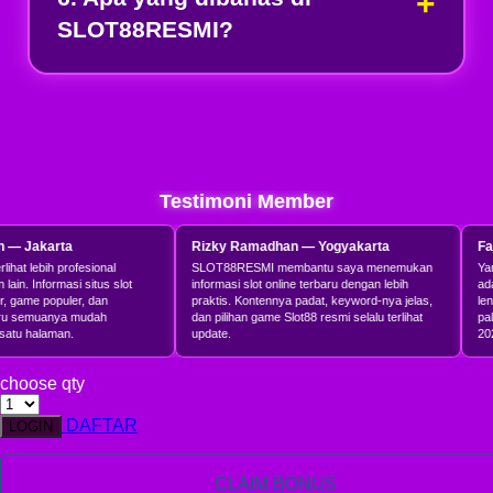
+
SLOT88RESMI?
Testimoni Member
Rizky Ramadhan — Yogyakarta
Fajar Hidayat —
ional
SLOT88RESMI membantu saya menemukan
Yang paling saya 
tus slot
informasi slot online terbaru dengan lebih
adalah tampilannya 
 dan
praktis. Kontennya padat, keyword-nya jelas,
lengkap. Cocok untu
dah
dan pilihan game Slot88 resmi selalu terlihat
paling gacor serta g
update.
2026.
choose qty
DAFTAR
LOGIN
CLAIM BONUS