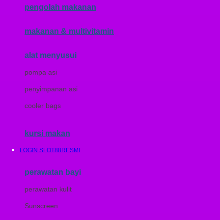
Joolz
pengolah makanan
Jujube
makanan & multivitamin
K
alat menyusui
Kiddycuts
pompa asi
Kumon
penyimpanan asi
L
cooler bags
Leapfrog
Leclerc
kursi makan
Lee Vierra
LOGIN SLOT88RESMI
Lillebaby
perawatan bayi
Little Bird Told Me
perawatan kulit
Little Miss Janis
Sunscreen
London Taxi