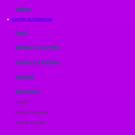
Hauck
matras
Havaianas
DAFTAR SLOT88RESMI
Hegen
botol
Hot Wheels
sterilizer & warmers
Hybrid
I
soothers & teethers
Inlacta DHA
celemek
Interlac
alat makan
Ivenet
cangkir
J
piring & mangkuk
Jack N Jill
sendok & garpu
Joie