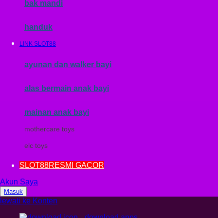
bak mandi
Momami
handuk
Mothercare
LINK SLOT88
Mustela
My Buddy Tag
ayunan dan walker bayi
My K
alas bermain anak bayi
N
mainan anak bayi
Naif
mothercare toys
Nike
elc toys
Nordic Natural
SLOT88RESMI GACOR
Nuby
Akun Saya
Nuna
Masuk
lewati ke Konten
O
download apps