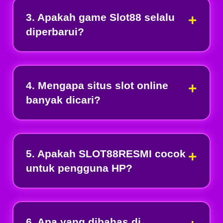
Y
3. Apakah game Slot88 selalu
+
diperbarui?
Yamatoya
Z
Zaxy
4. Mengapa situs slot online
+
Zoggs
banyak dicari?
0-9
4Moms
59S
5. Apakah SLOT88RESMI cocok
+
untuk pengguna HP?
6. Apa yang dibahas di