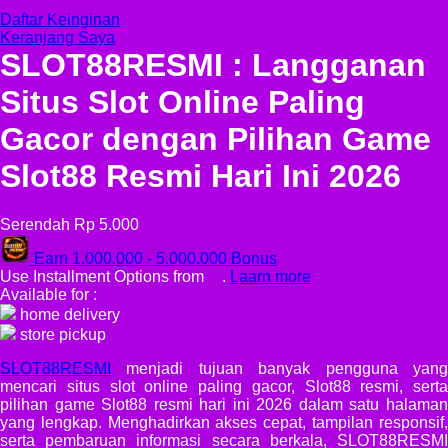
Daftar Keinginan
QV Baby
Keranjang Saya
SLOT88RESMI : Langganan
R
Situs Slot Online Paling
Real Shades
Gacor dengan Pilihan Game
Red Castle
Slot88 Resmi Hari Ini 2026
Ribbon Madness
S
Serendah
Rp 5.000
Sebamed
Earn
1.000.000
-
5.000.000
Bonus
Use Installment Options from
.
Laarn more
Silver Cross
Available for :
home delivery
Simply Idea
store pickup
Skip Hop
SLOT88RESMI
menjadi tujuan banyak pengguna yang
mencari situs slot online paling gacor, Slot88 resmi, serta
Spectra
pilihan game Slot88 resmi hari ini 2026 dalam satu halaman
yang lengkap. Menghadirkan akses cepat, tampilan responsif,
Squishmallows
serta pembaruan informasi secara berkala, SLOT88RESMI