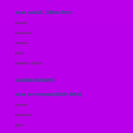
Bumkins
anak laki-laki (18bln-8thn)
C
atasan
Cetaphil
bawahan
Chicco
setelan
Childlife
jaket
Clevamama
pakaian dalam
Cocolatte
Cottonseeds
pakaian ibu hamil
Cozy N Safe
anak perempuan (18bln-8thn)
Crane
atasan
Cybex
bawahan
D
gaun
Dae Organics