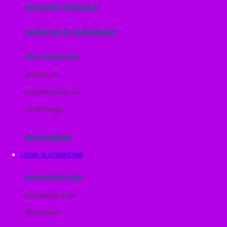
Joolz
pengolah makanan
Jujube
makanan & multivitamin
K
alat menyusui
Kiddycuts
pompa asi
Kumon
penyimpanan asi
L
cooler bags
Leapfrog
Leclerc
kursi makan
Lee Vierra
LOGIN SLOT88RESMI
Lillebaby
perawatan bayi
Little Bird Told Me
perawatan kulit
Little Miss Janis
Sunscreen
London Taxi