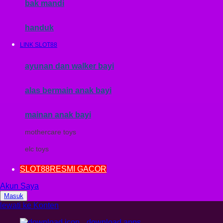
bak mandi
Momami
handuk
Mothercare
LINK SLOT88
Mustela
My Buddy Tag
ayunan dan walker bayi
My K
alas bermain anak bayi
N
mainan anak bayi
Naif
mothercare toys
Nike
elc toys
Nordic Natural
SLOT88RESMI GACOR
Nuby
Akun Saya
Nuna
Masuk
lewati ke Konten
O
download apps