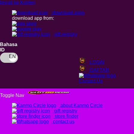
lewati ke Konten
download apps
download app from:
gift registry
Bahasa
ID
LOGIN
DAFTAR
Contact Us
Toggle Nav
about Kanmo Circle
gift registry
store finder
contact us