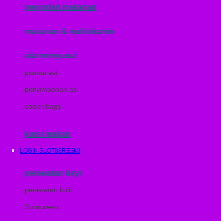
Joolz
pengolah makanan
Jujube
makanan & multivitamin
K
alat menyusui
Kiddycuts
pompa asi
Kumon
penyimpanan asi
L
cooler bags
Leapfrog
Leclerc
kursi makan
Lee Vierra
LOGIN SLOT88RESMI
Lillebaby
perawatan bayi
Little Bird Told Me
perawatan kulit
Little Miss Janis
Sunscreen
London Taxi