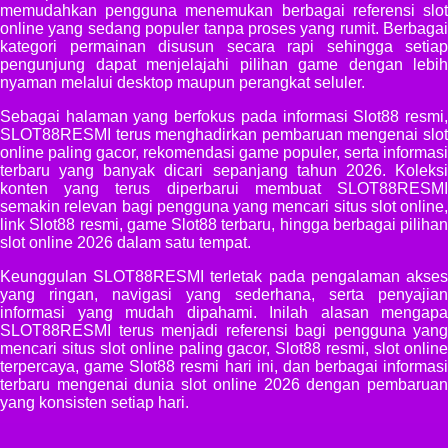
Starbooks
memudahkan pengguna menemukan berbagai referensi slot
online yang sedang populer tanpa proses yang rumit. Berbagai
Stick-O
kategori permainan disusun secara rapi sehingga setiap
pengunjung dapat menjelajahi pilihan game dengan lebih
Stokke
nyaman melalui desktop maupun perangkat seluler.
Sudocrem
Sebagai halaman yang berfokus pada informasi Slot88 resmi,
SLOT88RESMI terus menghadirkan pembaruan mengenai slot
Sumimo
online paling gacor, rekomendasi game populer, serta informasi
terbaru yang banyak dicari sepanjang tahun 2026. Koleksi
Sunnylife
konten yang terus diperbarui membuat SLOT88RESMI
semakin relevan bagi pengguna yang mencari situs slot online,
Sun-Staches
link Slot88 resmi, game Slot88 terbaru, hingga berbagai pilihan
slot online 2026 dalam satu tempat.
Swimava
Keunggulan SLOT88RESMI terletak pada pengalaman akses
T
yang ringan, navigasi yang sederhana, serta penyajian
informasi yang mudah dipahami. Inilah alasan mengapa
Tommee Tippee
SLOT88RESMI terus menjadi referensi bagi pengguna yang
mencari situs slot online paling gacor, Slot88 resmi, slot online
Trunki
terpercaya, game Slot88 resmi hari ini, dan berbagai informasi
terbaru mengenai dunia slot online 2026 dengan pembaruan
Tutti Bambini
yang konsisten setiap hari.
Twistshake