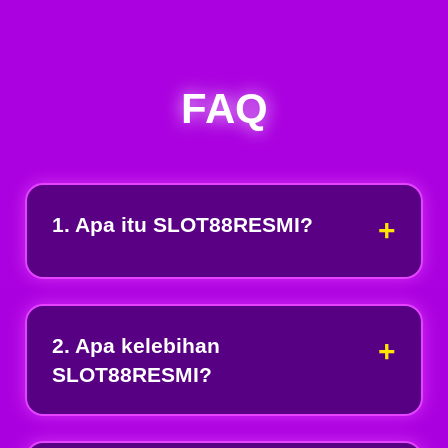
TY Toys
U
FAQ
V
Veja
Vitaflow
1. Apa itu SLOT88RESMI?
+
Vtech
W
Waterland
2. Apa kelebihan
+
Wellness
SLOT88RESMI?
X
Xootz