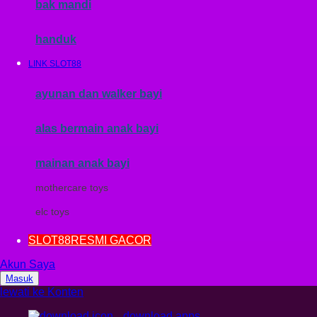
bak mandi
Momami
handuk
Mothercare
LINK SLOT88
Mustela
My Buddy Tag
ayunan dan walker bayi
My K
alas bermain anak bayi
N
mainan anak bayi
Naif
mothercare toys
Nike
elc toys
Nordic Natural
SLOT88RESMI GACOR
Nuby
Akun Saya
Nuna
Masuk
lewati ke Konten
O
download apps