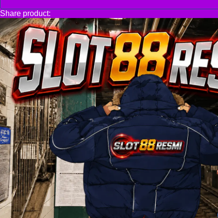
Share product: