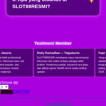
+
SLOT88RESMI?
Testimoni Member
Rizky Ramadhan — Yogyakarta
Fajar Hidayat — Med
SLOT88RESMI membantu saya menemukan
Yang paling saya suka 
lot
informasi slot online terbaru dengan lebih
adalah tampilannya resp
praktis. Kontennya padat, keyword-nya jelas,
lengkap. Cocok untuk men
dan pilihan game Slot88 resmi selalu terlihat
paling gacor serta game S
update.
2026.
choose qty
DAFTAR
LOGIN
CLAIM BONUS