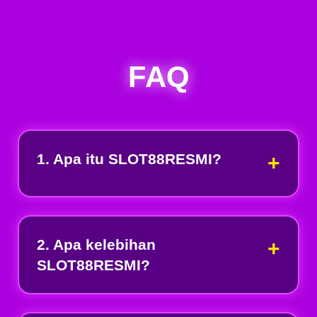
TY Toys
U
FAQ
V
Veja
Vitaflow
1. Apa itu SLOT88RESMI?
+
Vtech
W
Waterland
2. Apa kelebihan
+
Wellness
SLOT88RESMI?
X
Xootz