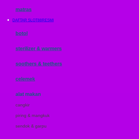
Hauck
matras
Havaianas
DAFTAR SLOT88RESMI
Hegen
botol
Hot Wheels
sterilizer & warmers
Hybrid
I
soothers & teethers
Inlacta DHA
celemek
Interlac
alat makan
Ivenet
cangkir
J
piring & mangkuk
Jack N Jill
sendok & garpu
Joie