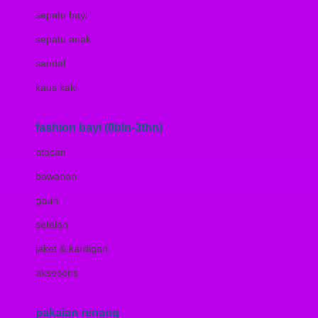
Bio Oil
sepatu bayi
Biolane
sepatu anak
Bite Fighters
sandal
Bizzi Growin
kaus kaki
Blackmores
fashion bayi (0bln-3thn)
Blooming Marvellous
atasan
Bonnels
bawahan
Bravado
gaun
Bruder
setelan
Brush Baby
jaket & kardigan
Buds Organics
aksesoris
Bugaboo
Buggygear
pakaian renang