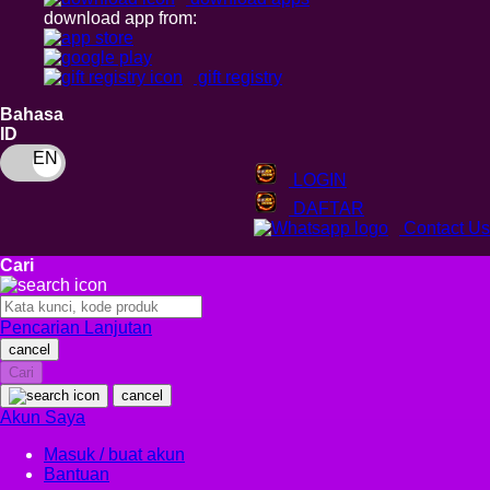
Oh Ma Grain
download app from:
Okiedog
gift registry
P
Bahasa
ID
Peachy
Phil & Ted's
LOGIN
DAFTAR
Philips Avent
Contact Us
Pigeon
Cari
Playgro
Poled Global
Pencarian Lanjutan
cancel
Ponycycle
Cari
Puma
cancel
Akun Saya
Pureats
Masuk / buat akun
Bantuan
Q