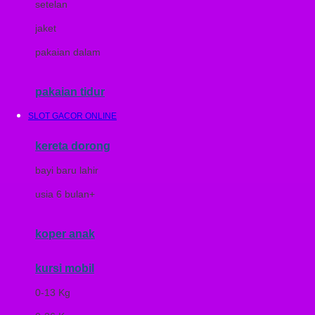
setelan
Docare
jaket
Doona
pakaian dalam
Down To Earth
Drew
pakaian tidur
Dr. Brown's
SLOT GACOR ONLINE
E
kereta dorong
ELC
bayi baru lahir
Ergobaby
usia 6 bulan+
Expert Care
koper anak
Ezyroller
kursi mobil
F
0-13 Kg
Felt So Sweet